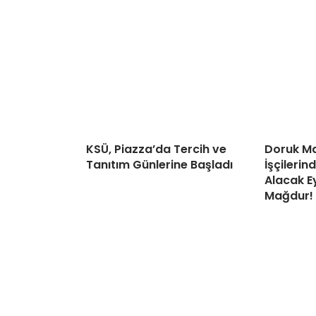
KSÜ, Piazza’da Tercih ve
Doruk Ma
Tanıtım Günlerine Başladı
İşçileri
Alacak Ey
Mağdur!