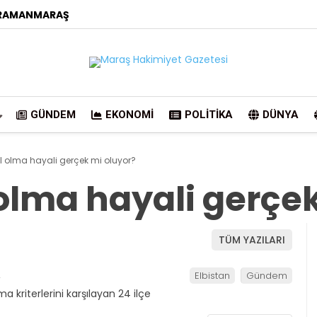
RAMANMARAŞ
GÜNDEM
EKONOMI
POLITIKA
DÜNYA
 il olma hayali gerçek mi oluyor?
l olma hayali gerçe
TÜM YAZILARI
2
Elbistan
Gündem