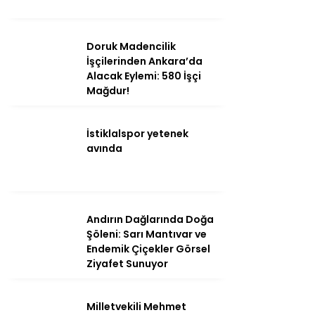
Ana Sayfa
Doruk Madencilik
İşçilerinden Ankara’da
Kahramanmaraş
Alacak Eylemi: 580 İşçi
Mağdur!
Gündem
Ekonomi
İstiklalspor yetenek
avında
Politika
Dünya
Spor
Andırın Dağlarında Doğa
Sağlık
Şöleni: Sarı Mantıvar ve
Endemik Çiçekler Görsel
Kültür/Sanat
Ziyafet Sunuyor
Milletvekili Mehmet