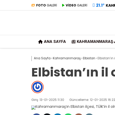
21.1
°
KAH
FOTO
GALERİ
VİDEO
GALERİ
ANA SAYFA
KAHRAMANMARAŞ
Ana Sayfa
›
Kahramanmaraş
›
Elbistan
›
Elbistan’ın
Elbistan’ın i
Giriş: 13-01-2025 11:30
Güncelleme: 12-01-2025 16:2