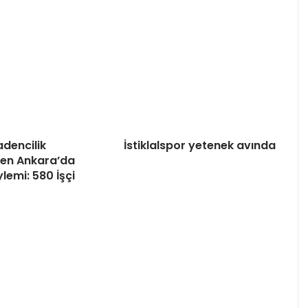
dencilik
İstiklalspor yetenek avında
nden Ankara’da
lemi: 580 İşçi