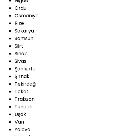
Niğde
Ordu
Osmaniye
Rize
Sakarya
Samsun
Siirt
Sinop
Sivas
Şanlıurfa
Şırnak
Tekirdağ
Tokat
Trabzon
Tunceli
Uşak
Van
Yalova