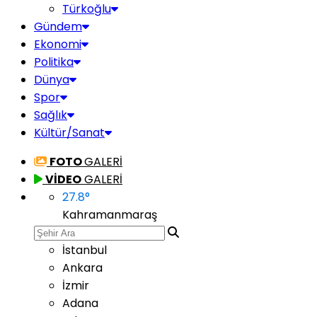
Türkoğlu
Gündem
Ekonomi
Politika
Dünya
Spor
Sağlık
Kültür/Sanat
FOTO
GALERİ
VİDEO
GALERİ
27.8
°
Kahramanmaraş
İstanbul
Ankara
İzmir
Adana