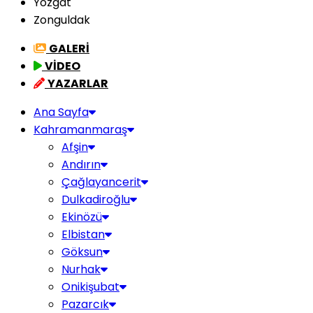
Yozgat
Zonguldak
GALERİ
VİDEO
YAZARLAR
Ana Sayfa
Kahramanmaraş
Afşin
Andırın
Çağlayancerit
Dulkadiroğlu
Ekinözü
Elbistan
Göksun
Nurhak
Onikişubat
Pazarcık