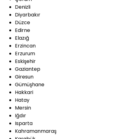
Denizli
Diyarbakır
Düzce
Edirne
Elazığ
Erzincan
Erzurum
Eskişehir
Gaziantep
Giresun
Gümüşhane
Hakkari
Hatay
Mersin
Iğdır
Isparta
Kahramanmaraş
Karabük