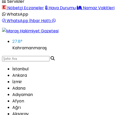
Servisler
Nöbetçi Eczaneler
Hava Durumu
Namaz Vakitleri
WhatsApp
WhatsApp İhbar Hattı
27.8
°
Kahramanmaraş
İstanbul
Ankara
İzmir
Adana
Adıyaman
Afyon
Ağrı
Aksaray