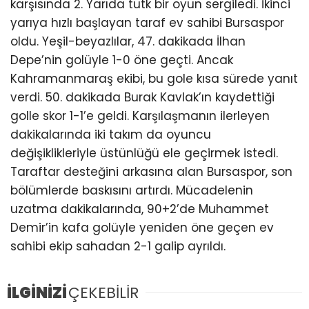
karşısında 2. Yarıda tutk bir oyun sergiledi. İkinci
yarıya hızlı başlayan taraf ev sahibi Bursaspor
oldu. Yeşil-beyazlılar, 47. dakikada İlhan
Depe’nin golüyle 1-0 öne geçti. Ancak
Kahramanmaraş ekibi, bu gole kısa sürede yanıt
verdi. 50. dakikada Burak Kavlak’ın kaydettiği
golle skor 1-1’e geldi. Karşılaşmanın ilerleyen
dakikalarında iki takım da oyuncu
değişiklikleriyle üstünlüğü ele geçirmek istedi.
Taraftar desteğini arkasına alan Bursaspor, son
bölümlerde baskısını artırdı. Mücadelenin
uzatma dakikalarında, 90+2’de Muhammet
Demir’in kafa golüyle yeniden öne geçen ev
sahibi ekip sahadan 2-1 galip ayrıldı.
İLGİNİZİ
ÇEKEBİLİR