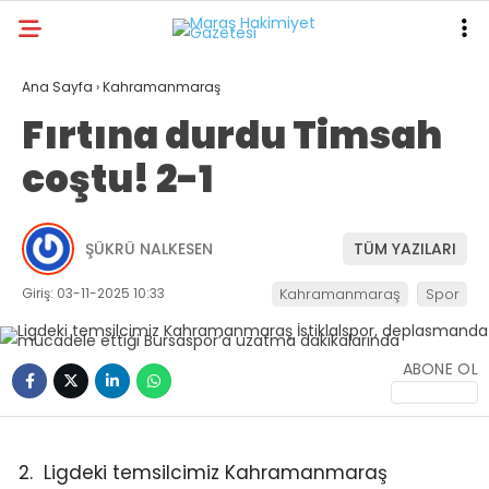
18.9
°
KAHRAMANMARAŞ
Ana Sayfa
›
Kahramanmaraş
Fırtına durdu Timsah
GALERİ
VİDEO
YAZARLAR
coştu! 2-1
ANA SAYFA
KAHRAMANMARAŞ
ŞÜKRÜ NALKESEN
TÜM YAZILARI
GÜNDEM
Giriş: 03-11-2025 10:33
Kahramanmaraş
Spor
EKONOMI
POLITIKA
ABONE OL
DÜNYA
SPOR
Ligdeki temsilcimiz Kahramanmaraş
SAĞLIK