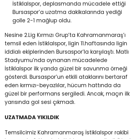
İstiklalspor, deplasmanda mücadele ettiği
KÜLTÜR/SANAT
Bursaspor’a uzatma dakikalarında yediği
golle 2-1 mağlup oldu.
Nesine 2.Lig Kırmızı Grup’ta Kahramanmaraş’ı
temsil eden İstiklalspor, ligin 11.haftasında ligin
WhatsApp
iddialı ekiplerinden Bursaspor’la karşılaştı. Matlı
İhbar Hattı
Stadyumu’nda oynanan mücadelede
İstiklalspor ilk yarıda güzel bir savunma örneği
gösterdi. Bursaspor’un etkili ataklarını bertaraf
eden kırmızı-beyazlılar, hücum hattında da
güzel bir performans sergiledi. Ancak, maçın ilk
yarısında gol sesi çıkmadı.
UZATMADA YIKILDIK
Temsilcimiz Kahramanmaraş İstiklalspor rakibi