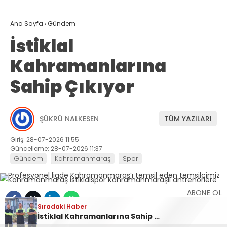
Ana Sayfa
›
Gündem
İstiklal
Kahramanlarına
Sahip Çıkıyor
ŞÜKRÜ NALKESEN
TÜM YAZILARI
Giriş: 28-07-2026 11:55
Güncelleme: 28-07-2026 11:37
Gündem
Kahramanmaraş
Spor
ABONE OL
Sıradaki Haber
Sıradaki Haber
Sıradaki Haber
İstiklalspor yetenek avında
İstiklal Kahramanlarına Sahip Çıkıyor
Andırın Dağlarında Doğa Şöleni: Sarı Mantıvar ve Endemik Çiçekler Görsel Ziyafet Sunuyor