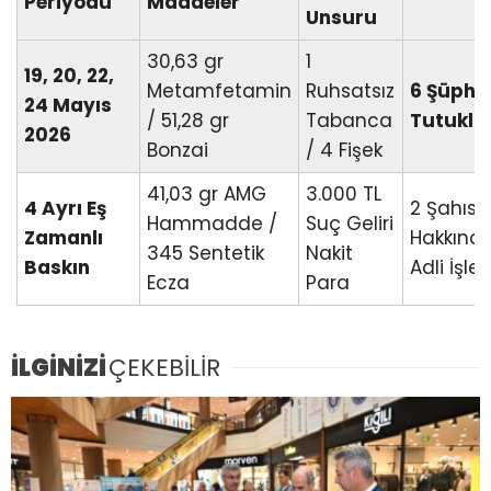
Periyodu
Maddeler
Unsuru
30,63 gr
1
19, 20, 22,
Metamfetamin
Ruhsatsız
6 Şüphel
24 Mayıs
/ 51,28 gr
Tabanca
Tutukla
2026
Bonzai
/ 4 Fişek
41,03 gr AMG
3.000 TL
4 Ayrı Eş
2 Şahıs
Hammadde /
Suç Geliri
Zamanlı
Hakkınd
345 Sentetik
Nakit
Baskın
Adli İşle
Ecza
Para
İLGİNİZİ
ÇEKEBİLİR