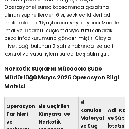
Operasyonel süreç kapsamında gözaltına
alınan şüphelilerden 6’sı, sevk edildikleri adli
makamlarca “Uyuşturucu veya Uyarıcı Madde
İmal ve Ticareti” suçlamasıyla tutuklanarak
ceza infaz kurumuna gönderilmiştir. Olayla
illiyet bağı bulunan 2 şahıs hakkında ise adli
kontrol ve yasal işlem süreci başlatılmıştır.
Narkotik Suçlarla Mücadele Şube
Müdürlüğü Mayıs 2026 Operasyon Bilgi
Matrisi
El
Operasyon
Ele Geçirilen
Konulan
Adli Kar
Tarihleri
Kimyasal ve
Materyal
ve Şüphe
ve
Narkotik
ve Suç
İstatisti