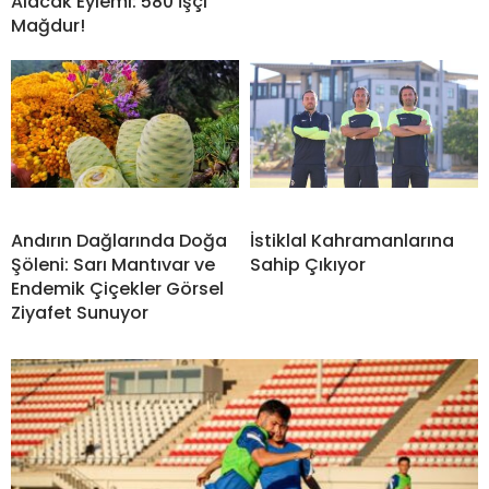
Alacak Eylemi: 580 İşçi
Mağdur!
Andırın Dağlarında Doğa
İstiklal Kahramanlarına
Şöleni: Sarı Mantıvar ve
Sahip Çıkıyor
Endemik Çiçekler Görsel
Ziyafet Sunuyor