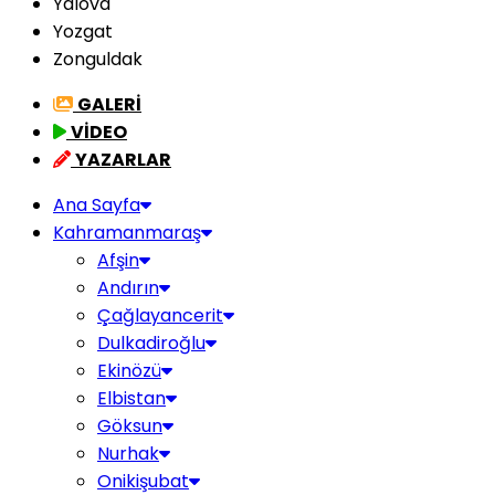
Yalova
Yozgat
Zonguldak
GALERİ
VİDEO
YAZARLAR
Ana Sayfa
Kahramanmaraş
Afşin
Andırın
Çağlayancerit
Dulkadiroğlu
Ekinözü
Elbistan
Göksun
Nurhak
Onikişubat