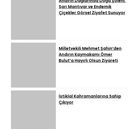
Andırın Dağlarında Doğa Şöleni:
Sarı Mantıvar ve Endemik
Çiçekler Görsel Ziyafet Sunuyor
Milletvekili Mehmet Şahin’den
Andırın Kaymakamı Ömer
Bulut’a Hayırlı Olsun Ziyareti
İstiklal Kahramanlarına Sahip
Çıkıyor