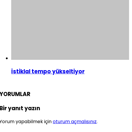
İstiklal tempo yükseltiyor
YORUMLAR
Bir yanıt yazın
Yorum yapabilmek için
oturum açmalısınız
.