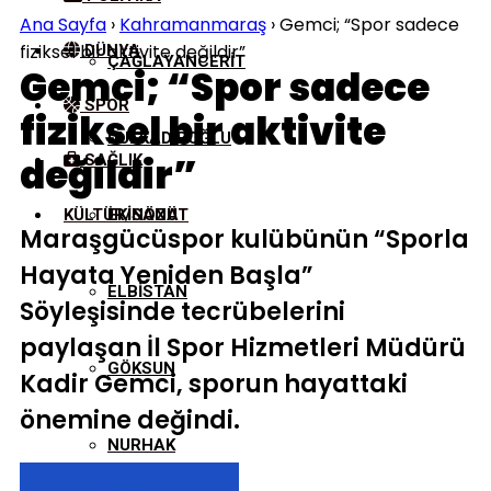
Ana Sayfa
›
Kahramanmaraş
›
Gemci; “Spor sadece
fiziksel bir aktivite değildir”
DÜNYA
ÇAĞLAYANCERIT
Gemci; “Spor sadece
SPOR
fiziksel bir aktivite
DULKADIROĞLU
değildir”
SAĞLIK
KÜLTÜR/SANAT
EKINÖZÜ
Maraşgücüspor kulübünün “Sporla
Hayata Yeniden Başla”
ELBISTAN
Söyleşisinde tecrübelerini
paylaşan İl Spor Hizmetleri Müdürü
GÖKSUN
Kadir Gemci, sporun hayattaki
önemine değindi.
NURHAK