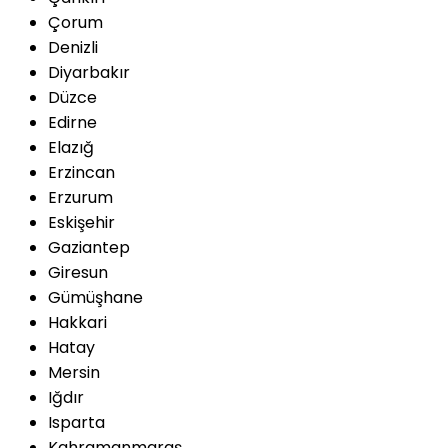
Çorum
Denizli
Diyarbakır
Düzce
Edirne
Elazığ
Erzincan
Erzurum
Eskişehir
Gaziantep
Giresun
Gümüşhane
Hakkari
Hatay
Mersin
Iğdır
Isparta
Kahramanmaraş