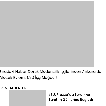
Sıradaki Haber
Doruk Madencilik İşçilerinden Ankara’da
Alacak Eylemi: 580 İşçi Mağdur!
SON HABERLER
KSÜ, Piazza’da Tercih ve
Tanıtım Günlerine Başladı