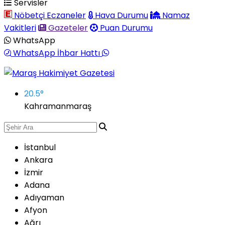
Servisler
Nöbetçi Eczaneler
Hava Durumu
Namaz
Vakitleri
Gazeteler
Puan Durumu
WhatsApp
WhatsApp İhbar Hattı
20.5
°
Kahramanmaraş
İstanbul
Ankara
İzmir
Adana
Adıyaman
Afyon
Ağrı