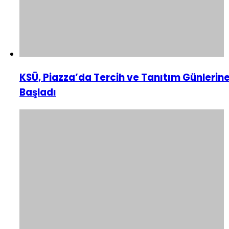
KSÜ, Piazza’da Tercih ve Tanıtım Günlerin
Başladı