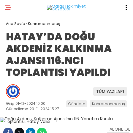
23.5
°
KAHRAMANMARAŞ
Ana Sayfa
›
Kahramanmaraş
HATAY’DA DOĞU
GALERİ
VİDEO
YAZARLAR
AKDENİZ KALKINMA
ANA SAYFA
AJANSI 116.NCI
KAHRAMANMARAŞ
TOPLANTISI YAPILDI
GÜNDEM
EKONOMI
TÜM YAZILARI
POLITIKA
Giriş: 01-12-2024 10:00
Gündem
Kahramanmaraş
DÜNYA
Güncelleme: 29-11-2024 15:27
SPOR
ABONE OL
SAĞLIK