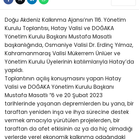
KÜLTÜR/SANAT
Doğu Akdeniz Kalkınma Ajansı’nın 116. Yönetim
Kurulu Toplantısı, Hatay Valisi ve DOĞAKA
Yönetim Kurulu Başkanı Mustafa Masatlı
başkanlığında, Osmaniye Valisi Dr. Erdinç Yılmaz,
WhatsApp
Kahramanmaraş Valisi Mükerrem Ünlüer ve
İhbar Hattı
Yönetim Kurulu Üyelerinin katılımlarıyla Hatay’da
yapıldı.
Toplantının açılış konuşmasını yapan Hatay
Valisi ve DOĞAKA Yönetim Kurulu Başkanı
Mustafa Masatlı “6 ve 20 Şubat 2023
tarihlerinde yaşanan depremlerden bu yana, bir
taraftan yeniden inşa ve ihya sürecine destek
vermek amacıyla yürütülen projelerden, bir
taraftan da afet etkisinin az ya da hiç olmadığı
yerlerde yerel ekonomik kalkınma odağındaki