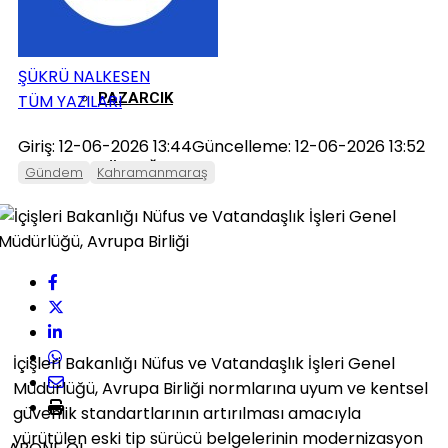
ONIKIŞUBAT
ŞÜKRÜ NALKESEN
PAZARCIK
TÜM YAZILARI
Giriş: 12-06-2026 13:44
Güncelleme: 12-06-2026 13:52
TÜRKOĞLU
Gündem
Kahramanmaraş
İçişleri Bakanlığı Nüfus ve Vatandaşlık İşleri Genel
Müdürlüğü, Avrupa Birliği normlarına uyum ve kentsel
güvenlik standartlarının artırılması amacıyla
yürütülen eski tip sürücü belgelerinin modernizasyon