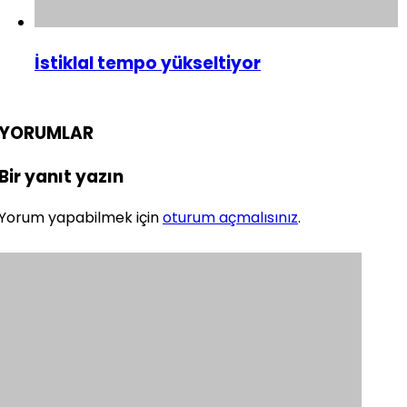
İstiklal tempo yükseltiyor
YORUMLAR
Bir yanıt yazın
Yorum yapabilmek için
oturum açmalısınız
.