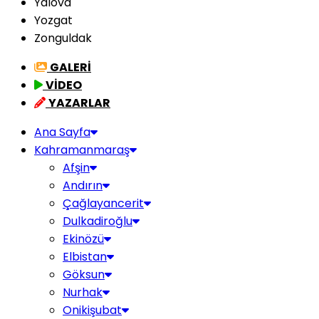
Yalova
Yozgat
Zonguldak
GALERİ
VİDEO
YAZARLAR
Ana Sayfa
Kahramanmaraş
Afşin
Andırın
Çağlayancerit
Dulkadiroğlu
Ekinözü
Elbistan
Göksun
Nurhak
Onikişubat