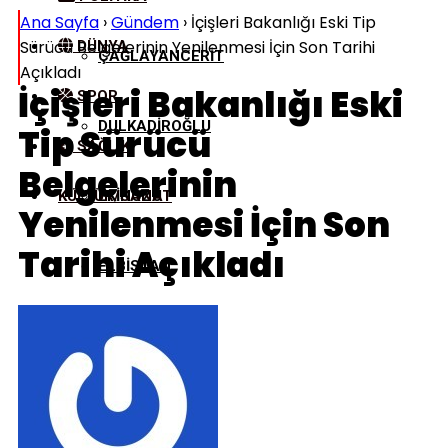
Ana Sayfa
›
Gündem
›
İçişleri Bakanlığı Eski Tip
Sürücü Belgelerinin Yenilenmesi İçin Son Tarihi
DÜNYA
ÇAĞLAYANCERIT
Açıkladı
İçişleri Bakanlığı Eski
SPOR
DULKADIROĞLU
Tip Sürücü
SAĞLIK
Belgelerinin
KÜLTÜR/SANAT
EKINÖZÜ
Yenilenmesi İçin Son
Tarihi Açıkladı
ELBISTAN
GÖKSUN
NURHAK