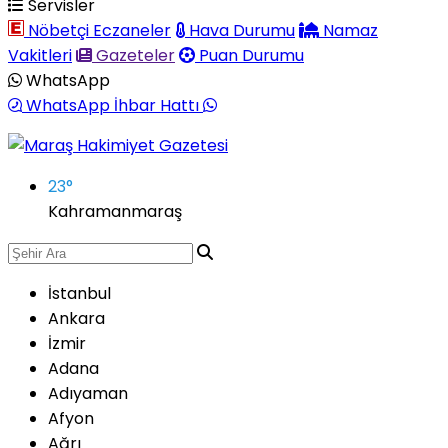
Servisler
Nöbetçi Eczaneler
Hava Durumu
Namaz
Vakitleri
Gazeteler
Puan Durumu
WhatsApp
WhatsApp İhbar Hattı
23
°
Kahramanmaraş
İstanbul
Ankara
İzmir
Adana
Adıyaman
Afyon
Ağrı