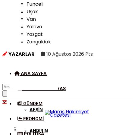
Tunceli
Uşak
Van
Yalova
Yozgat
Zonguldak
YAZARLAR
10 Ağustos 2026 Pts
ANA SAYFA
KAHRAMANMARAŞ
GÜNDEM
AFŞIN
EKONOMI
ANDIRIN
POLITIKA