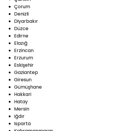
Çorum
Denizli
Diyarbakır
Düzce
Edirne
Elazığ
Erzincan
Erzurum
Eskişehir
Gaziantep
Giresun
Gümüşhane
Hakkari
Hatay
Mersin
Iğdır
Isparta
Kahramanmaraş