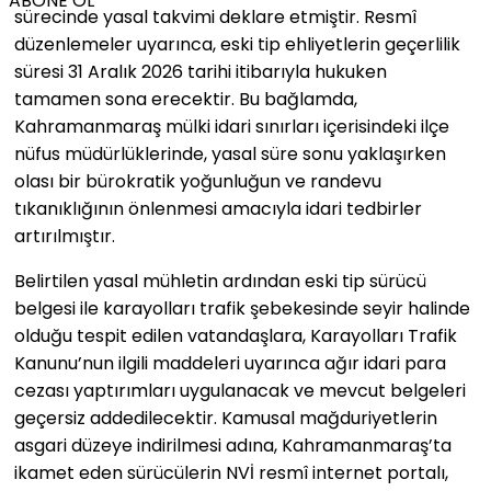
ABONE OL
sürecinde yasal takvimi deklare etmiştir. Resmî
düzenlemeler uyarınca, eski tip ehliyetlerin geçerlilik
süresi 31 Aralık 2026 tarihi itibarıyla hukuken
tamamen sona erecektir. Bu bağlamda,
Kahramanmaraş mülki idari sınırları içerisindeki ilçe
nüfus müdürlüklerinde, yasal süre sonu yaklaşırken
olası bir bürokratik yoğunluğun ve randevu
tıkanıklığının önlenmesi amacıyla idari tedbirler
artırılmıştır.
Belirtilen yasal mühletin ardından eski tip sürücü
belgesi ile karayolları trafik şebekesinde seyir halinde
olduğu tespit edilen vatandaşlara, Karayolları Trafik
Kanunu’nun ilgili maddeleri uyarınca ağır idari para
cezası yaptırımları uygulanacak ve mevcut belgeleri
geçersiz addedilecektir. Kamusal mağduriyetlerin
asgari düzeye indirilmesi adına, Kahramanmaraş’ta
ikamet eden sürücülerin NVİ resmî internet portalı,