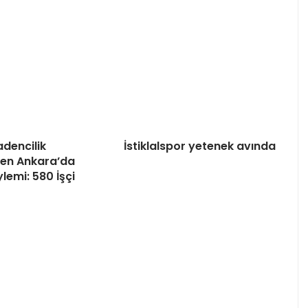
dencilik
İstiklalspor yetenek avında
nden Ankara’da
lemi: 580 İşçi