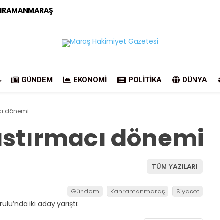
HRAMANMARAŞ
GÜNDEM
EKONOMI
POLITIKA
DÜNYA
acı dönemi
Bastırmacı dönemi
TÜM YAZILARI
Gündem
Kahramanmaraş
Siyaset