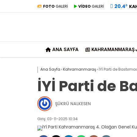
20.4
°
KA
FOTO
GALERİ
VİDEO
GALERİ
ANA SAYFA
KAHRAMANMARAŞ
Ana Sayfa
›
Kahramanmaraş
›
İYİ Parti de Bastırm
İYİ Parti de 
ŞÜKRÜ NALKESEN
Giriş: 03-11-2025 10:34