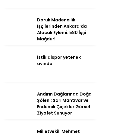
Ana Sayfa
Doruk Madencilik
İşçilerinden Ankara’da
Kahramanmaraş
Alacak Eylemi: 580 İşçi
Mağdur!
Gündem
Ekonomi
İstiklalspor yetenek
avında
Politika
Dünya
Spor
Andırın Dağlarında Doğa
Sağlık
Şöleni: Sarı Mantıvar ve
Endemik Çiçekler Görsel
Kültür/Sanat
Ziyafet Sunuyor
Milletvekili Mehmet