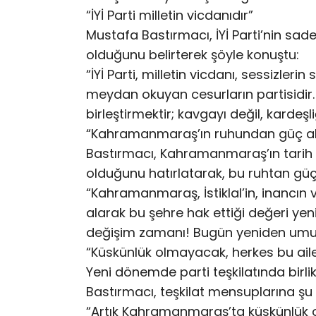
“İYİ Parti milletin vicdanıdır”
Mustafa Bastırmacı, İYİ Parti’nin sadec
olduğunu belirterek şöyle konuştu:
“İYİ Parti, milletin vicdanı, sessizleri
meydan okuyan cesurların partisidir.
birleştirmektir; kavgayı değil, kardeşl
“Kahramanmaraş’ın ruhundan güç al
Bastırmacı, Kahramanmaraş’ın tarih
olduğunu hatırlatarak, bu ruhtan güç a
“Kahramanmaraş, İstiklal’in, inancın 
alarak bu şehre hak ettiği değeri yen
değişim zamanı! Bugün yeniden umut
“Küskünlük olmayacak, herkes bu aile
Yeni dönemde parti teşkilatında birl
Bastırmacı, teşkilat mensuplarına şu 
“Artık Kahramanmaraş’ta küskünlük 