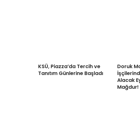
KSÜ, Piazza’da Tercih ve
Doruk Ma
Tanıtım Günlerine Başladı
İşçileri
Alacak Ey
Mağdur!