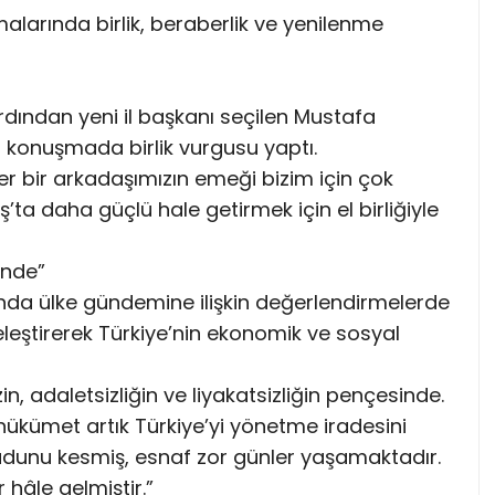
alarında birlik, beraberlik ve yenilenme
dından yeni il başkanı seçilen Mustafa
ğı konuşmada birlik vurgusu yaptı.
Her bir arkadaşımızın emeği bizim için çok
ş’ta daha güçlü hale getirmek için el birliğiyle
inde”
da ülke gündemine ilişkin değerlendirmelerde
eleştirerek Türkiye’nin ekonomik ve sosyal
n, adaletsizliğin ve liyakatsizliğin pençesinde.
an hükümet artık Türkiye’yi yönetme iradesini
udunu kesmiş, esnaf zor günler yaşamaktadır.
 hâle gelmiştir.”