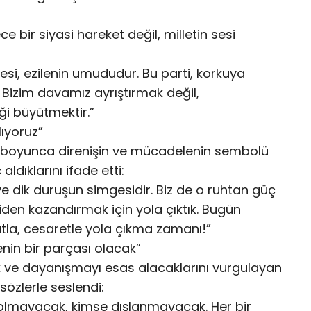
e bir siyasi hareket değil, milletin sesi
n sesi, ezilenin umududur. Bu parti, korkuya
 Bizim davamız ayrıştırmak değil,
iği büyütmektir.”
ıyoruz”
 boyunca direnişin ve mücadelenin sembolü
ldıklarını ifade etti:
ve dik duruşun simgesidir. Biz de o ruhtan güç
iden kazandırmak için yola çıktık. Bugün
la, cesaretle yola çıkma zamanı!”
nin bir parçası olacak”
ik ve dayanışmayı esas alacaklarını vurgulayan
sözlerle seslendi:
olmayacak, kimse dışlanmayacak. Her bir