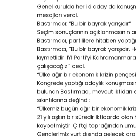
Genel kurulda her iki aday da konuşm
mesajları verdi.
Bastırmacı: “Bu bir bayrak yarışıdır”
Seçim sonuçlarının açıklanmasının ar
Bastırmacı, partililere hitaben yaptı
Bastırmacı, “Bu bir bayrak yarışıdır. 
kıymetlidir. İYİ Parti’yi Kahramanmara
çalışacağız.” dedi.
“Ülke ağır bir ekonomik krizin pençes
Kongrede yaptığı adaylık konuşmasın
bulunan Bastırmacı, mevcut iktidarı 
sıkıntılarına değindi:
“Ülkemiz bugün ağır bir ekonomik krizi
21 yılı aşkın bir süredir iktidarda ol
kaybetmiştir. Çiftçi toprağından um
Gençlerimiz yurt dışında gelecek arar