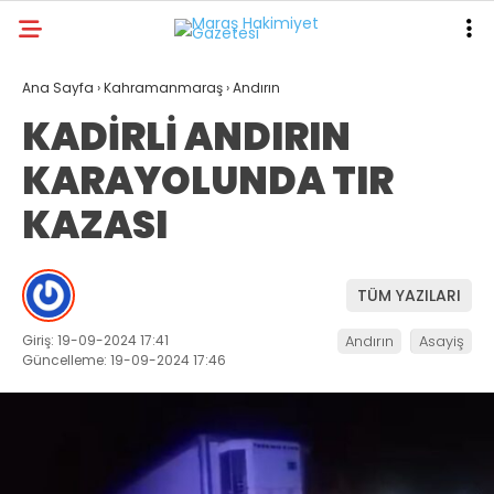
19.1
°
KAHRAMANMARAŞ
Ana Sayfa
›
Kahramanmaraş
›
Andırın
KADİRLİ ANDIRIN
GALERİ
VİDEO
YAZARLAR
KARAYOLUNDA TIR
ANA SAYFA
KAZASI
KAHRAMANMARAŞ
GÜNDEM
TÜM YAZILARI
EKONOMI
Giriş: 19-09-2024 17:41
Andırın
Asayiş
POLITIKA
Güncelleme: 19-09-2024 17:46
DÜNYA
SPOR
SAĞLIK