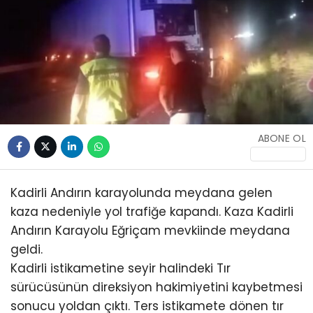
KÜLTÜR/SANAT
WhatsApp
İhbar Hattı
ABONE OL
Kadirli Andırın karayolunda meydana gelen
kaza nedeniyle yol trafiğe kapandı. Kaza Kadirli
Andırın Karayolu Eğriçam mevkiinde meydana
geldi.
Kadirli istikametine seyir halindeki Tır
sürücüsünün direksiyon hakimiyetini kaybetmesi
sonucu yoldan çıktı. Ters istikamete dönen tır