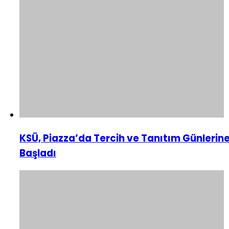
KSÜ, Piazza’da Tercih ve Tanıtım Günlerin
Başladı