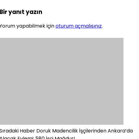
Bir yanıt yazın
Yorum yapabilmek için
oturum açmalısınız
.
Sıradaki Haber
Doruk Madencilik İşçilerinden Ankara’da
Alacak Eylemi: 580 İşçi Mağdur!