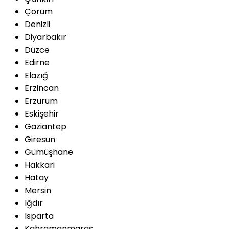
Çorum
Denizli
Diyarbakır
Düzce
Edirne
Elazığ
Erzincan
Erzurum
Eskişehir
Gaziantep
Giresun
Gümüşhane
Hakkari
Hatay
Mersin
Iğdır
Isparta
Kahramanmaraş