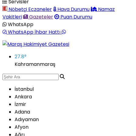
Servisler
Nöbetçi Eczaneler
Hava Durumu
Namaz
Vakitleri
Gazeteler
Puan Durumu
WhatsApp
WhatsApp İhbar Hattı
27.8
°
Kahramanmaraş
İstanbul
Ankara
İzmir
Adana
Adıyaman
Afyon
Ağrı