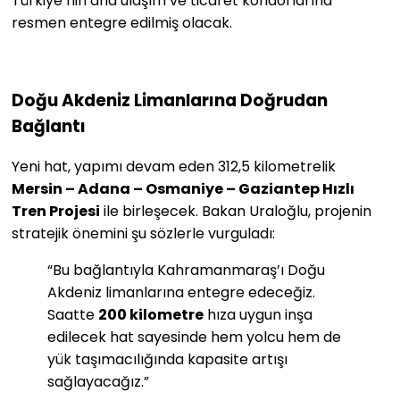
Türkiye’nin ana ulaşım ve ticaret koridorlarına
resmen entegre edilmiş olacak.
Doğu Akdeniz Limanlarına Doğrudan
Bağlantı
Yeni hat, yapımı devam eden 312,5 kilometrelik
Mersin – Adana – Osmaniye – Gaziantep Hızlı
Tren Projesi
ile birleşecek. Bakan Uraloğlu, projenin
stratejik önemini şu sözlerle vurguladı:
“Bu bağlantıyla Kahramanmaraş’ı Doğu
Akdeniz limanlarına entegre edeceğiz.
Saatte
200 kilometre
hıza uygun inşa
edilecek hat sayesinde hem yolcu hem de
yük taşımacılığında kapasite artışı
sağlayacağız.”