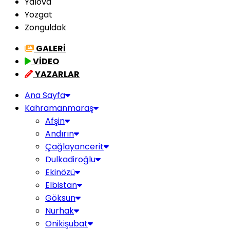
Yalova
Yozgat
Zonguldak
GALERİ
VİDEO
YAZARLAR
Ana Sayfa
Kahramanmaraş
Afşin
Andırın
Çağlayancerit
Dulkadiroğlu
Ekinözü
Elbistan
Göksun
Nurhak
Onikişubat