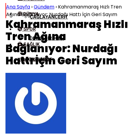
Ana Sayfa
›
Gündem
›
Kahramanmaraş Hızlı Tren
Ağına Bağlanıyor: Nurdağı Hattı İçin Geri Sayım
DÜNYA
ÇAĞLAYANCERIT
Kahramanmaraş Hızlı
SPOR
Tren Ağına
DULKADIROĞLU
Bağlanıyor: Nurdağı
SAĞLIK
Hattı İçin Geri Sayım
KÜLTÜR/SANAT
EKINÖZÜ
ELBISTAN
GÖKSUN
NURHAK