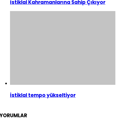
İstiklal Kahramanlarına Sahip Çıkıyor
İstiklal tempo yükseltiyor
YORUMLAR