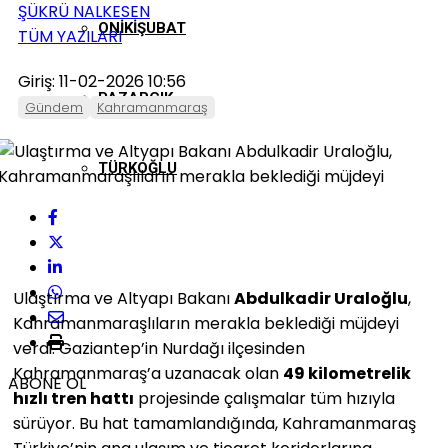
ŞÜKRÜ NALKESEN
ONIKIŞUBAT
TÜM YAZILARI
Giriş: 11-02-2026 10:56
PAZARCIK
Gündem
Kahramanmaraş
TÜRKOĞLU
Ulaştırma ve Altyapı Bakanı
Abdulkadir Uraloğlu
,
Kahramanmaraşlıların merakla beklediği müjdeyi
verdi. Gaziantep’in Nurdağı ilçesinden
Kahramanmaraş’a uzanacak olan
49 kilometrelik
ABONE OL
hızlı tren hattı
projesinde çalışmalar tüm hızıyla
sürüyor. Bu hat tamamlandığında, Kahramanmaraş