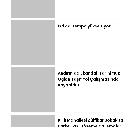
İstiklal tempo yükseltiyor
Andırın’da Skandal: Tarihi “Kız
Oğlan Taşı” Yol Çalışmasında
Kayboldu!
Kılılı Mahallesi Zülfikar Sokak’ta
Parke Taşı Döşeme Çalışmaları