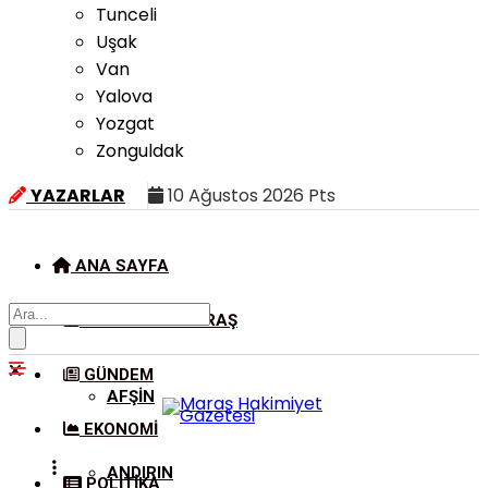
Tunceli
Uşak
Van
Yalova
Yozgat
Zonguldak
YAZARLAR
10 Ağustos 2026 Pts
ANA SAYFA
KAHRAMANMARAŞ
GÜNDEM
AFŞIN
EKONOMI
ANDIRIN
POLITIKA