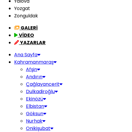
Yalova
Yozgat
Zonguldak
GALERİ
VİDEO
YAZARLAR
Ana Sayfa
Kahramanmaraş
Afşin
Andırın
Çağlayancerit
Dulkadiroğlu
Ekinözü
Elbistan
Göksun
Nurhak
Onikişubat