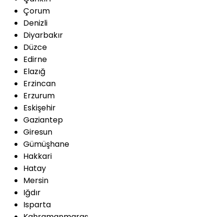
Çorum
Denizli
Diyarbakır
Düzce
Edirne
Elazığ
Erzincan
Erzurum
Eskişehir
Gaziantep
Giresun
Gümüşhane
Hakkari
Hatay
Mersin
Iğdır
Isparta
Kahramanmaraş