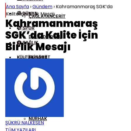
Ana Sayfa
›
Gündem
›
Kahramanmaraş SGK’da
Kalite İçin Birlik Mesajı
DÜNYA
ÇAĞLAYANCERIT
Kahramanmaraş
SPOR
SGK’da Kalite İçin
DULKADIROĞLU
Birlik Mesajı
SAĞLIK
KÜLTÜR/SANAT
EKINÖZÜ
ELBISTAN
GÖKSUN
NURHAK
ŞÜKRÜ NALKESEN
TÜM YAZILARI