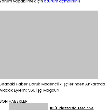
Yorum yapabilmek için
oturum açmalısınız
.
Sıradaki Haber
Doruk Madencilik İşçilerinden Ankara’da
Alacak Eylemi: 580 İşçi Mağdur!
SON HABERLER
KSÜ, Piazza’da Tercih ve