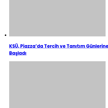
KSÜ, Piazza’da Tercih ve Tanıtım Günlerin
Başladı