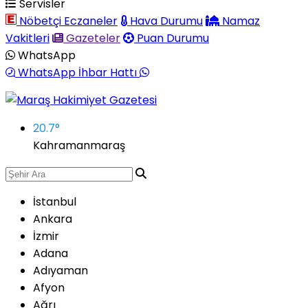
Servisler
Nöbetçi Eczaneler
Hava Durumu
Namaz
Vakitleri
Gazeteler
Puan Durumu
WhatsApp
WhatsApp İhbar Hattı
20.7
°
Kahramanmaraş
İstanbul
Ankara
İzmir
Adana
Adıyaman
Afyon
Ağrı