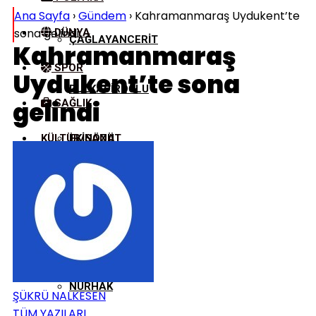
Ana Sayfa
›
Gündem
›
Kahramanmaraş Uydukent’te
sona gelindi
DÜNYA
ÇAĞLAYANCERIT
Kahramanmaraş
SPOR
Uydukent’te sona
DULKADIROĞLU
gelindi
SAĞLIK
KÜLTÜR/SANAT
EKINÖZÜ
ELBISTAN
GÖKSUN
NURHAK
ŞÜKRÜ NALKESEN
TÜM YAZILARI