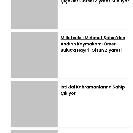
Çiçekler Görsel Ziyafet Sunuyor
Milletvekili Mehmet Şahin’den
Andırın Kaymakamı Ömer
Bulut’a Hayırlı Olsun Ziyareti
İstiklal Kahramanlarına Sahip
Çıkıyor