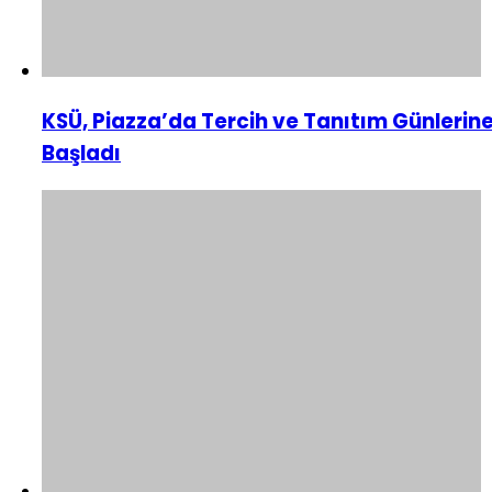
KSÜ, Piazza’da Tercih ve Tanıtım Günlerin
Başladı