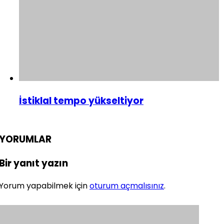
İstiklal tempo yükseltiyor
YORUMLAR
Bir yanıt yazın
Yorum yapabilmek için
oturum açmalısınız
.