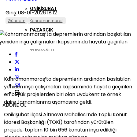
ONIKIŞUBAT
Giriş: 08-01-2026 18:12
Gündem
Kahramanmaraş
PAZARCIK
TÜRKOĞLU
Kahramanmaraş’ta depremlerin ardından başlatılan
yeniden inşa çalışmaları kapsamında hayata geçirilen
en büyük projelerden biri olan Uydukent’te örnek
daire tamamlanma aşamasına geldi.
ABONE OL
Onikişubat ilçesi Altınova Mahallesi’nde Toplu Konut
İdaresi Başkanlığı (TOKİ) tarafından yürütülen
projede, toplam 10 bin 656 konutun inşa edildiği