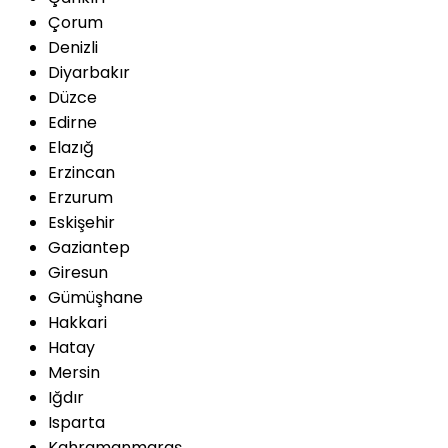
Çorum
Denizli
Diyarbakır
Düzce
Edirne
Elazığ
Erzincan
Erzurum
Eskişehir
Gaziantep
Giresun
Gümüşhane
Hakkari
Hatay
Mersin
Iğdır
Isparta
Kahramanmaraş