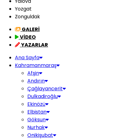
Yalova
Yozgat
Zonguldak
GALERİ
VİDEO
YAZARLAR
Ana Sayfa
Kahramanmaraş
Afşin
Andırın
Çağlayancerit
Dulkadiroğlu
Ekinözü
Elbistan
Göksun
Nurhak
Onikişubat