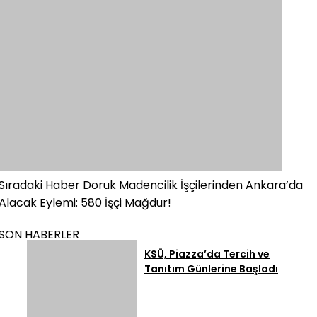
Sıradaki Haber
Doruk Madencilik İşçilerinden Ankara’da
Alacak Eylemi: 580 İşçi Mağdur!
SON HABERLER
KSÜ, Piazza’da Tercih ve
Tanıtım Günlerine Başladı