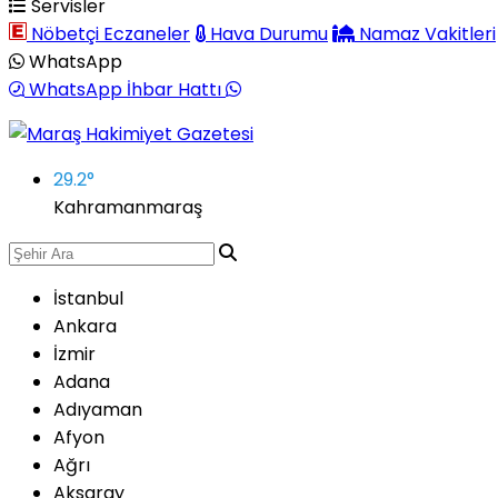
Servisler
Nöbetçi Eczaneler
Hava Durumu
Namaz Vakitleri
WhatsApp
WhatsApp İhbar Hattı
29.2
°
Kahramanmaraş
İstanbul
Ankara
İzmir
Adana
Adıyaman
Afyon
Ağrı
Aksaray