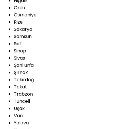
Niğde
Ordu
Osmaniye
Rize
Sakarya
Samsun
Siirt
Sinop
Sivas
Şanlıurfa
Şırnak
Tekirdağ
Tokat
Trabzon
Tunceli
Uşak
Van
Yalova