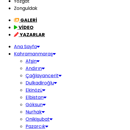
Yozgat
Zonguldak
GALERİ
VİDEO
YAZARLAR
Ana Sayfa
Kahramanmaraş
Afşin
Andırın
Çağlayancerit
Dulkadiroğlu
Ekinözü
Elbistan
Göksun
Nurhak
Onikişubat
Pazarcık