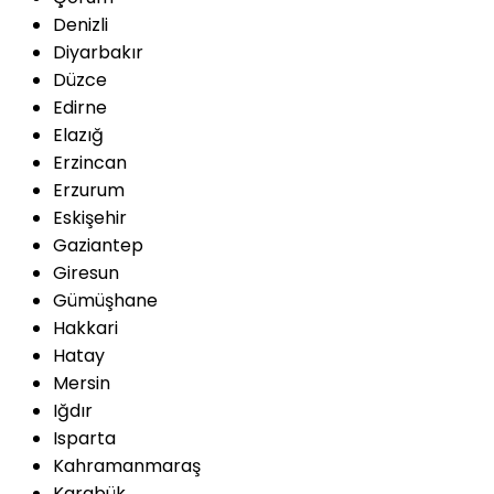
Denizli
Diyarbakır
Düzce
Edirne
Elazığ
Erzincan
Erzurum
Eskişehir
Gaziantep
Giresun
Gümüşhane
Hakkari
Hatay
Mersin
Iğdır
Isparta
Kahramanmaraş
Karabük