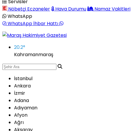
Servisler
Nöbetçi Eczaneler
Hava Durumu
Namaz Vakitleri
WhatsApp
WhatsApp İhbar Hattı
20.2
°
Kahramanmaraş
İstanbul
Ankara
İzmir
Adana
Adıyaman
Afyon
Ağrı
Aksaray