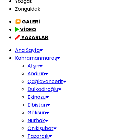
Yozgat
Zonguldak
GALERİ
VİDEO
YAZARLAR
Ana Sayfa
Kahramanmaraş
Afşin
Andırın
Çağlayancerit
Dulkadiroğlu
Ekinözü
Elbistan
Göksun
Nurhak
Onikişubat
Pazarcık