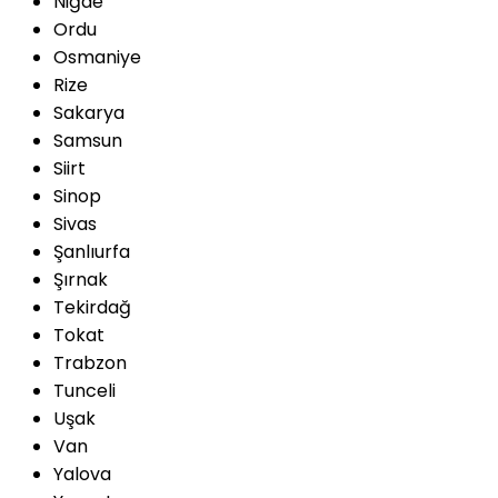
Niğde
Ordu
Osmaniye
Rize
Sakarya
Samsun
Siirt
Sinop
Sivas
Şanlıurfa
Şırnak
Tekirdağ
Tokat
Trabzon
Tunceli
Uşak
Van
Yalova