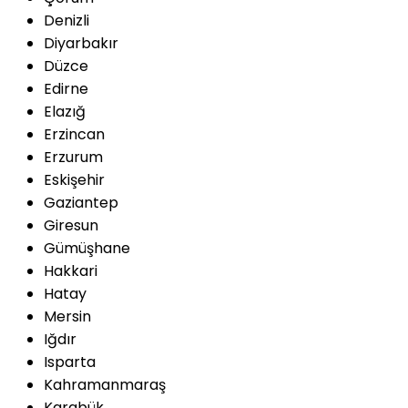
Denizli
Diyarbakır
Düzce
Edirne
Elazığ
Erzincan
Erzurum
Eskişehir
Gaziantep
Giresun
Gümüşhane
Hakkari
Hatay
Mersin
Iğdır
Isparta
Kahramanmaraş
Karabük