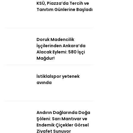
KSÜ, Piazza’da Tercih ve
Tanıtım Günlerine Başladı
Ana Sayfa
Kahramanmaraş
Gündem
Doruk Madencilik
İşçilerinden Ankara’da
Ekonomi
Alacak Eylemi: 580 İşçi
Mağdur!
Politika
Dünya
İstiklalspor yetenek
avında
Spor
Sağlık
Kültür/Sanat
Andırın Dağlarında Doğa
Şöleni: Sarı Mantıvar ve
Endemik Çiçekler Görsel
Ziyafet Sunuyor