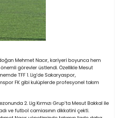
 doğan Mehmet Nacır, kariyeri boyunca hem
nemli görevler üstlendi. Özellikle Mesut
dönemde TFF 1. Lig’de Sakaryaspor,
mspor FK gibi kulüplerde profesyonel takım
onunda 2. Lig Kırmızı Grup’ta Mesut Bakkal ile
ı ve futbol camiasının dikkatini çekti.
hmet Nacır yönetiminde takımın ligde daha