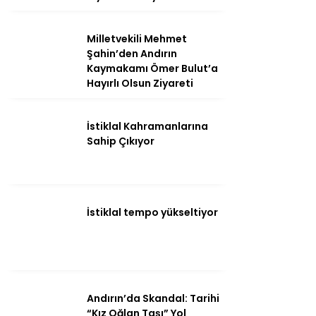
Milletvekili Mehmet
Şahin’den Andırın
Kaymakamı Ömer Bulut’a
Hayırlı Olsun Ziyareti
İstiklal Kahramanlarına
Sahip Çıkıyor
WhatsApp
İhbar Hattı
İstiklal tempo yükseltiyor
Andırın’da Skandal: Tarihi
“Kız Oğlan Taşı” Yol