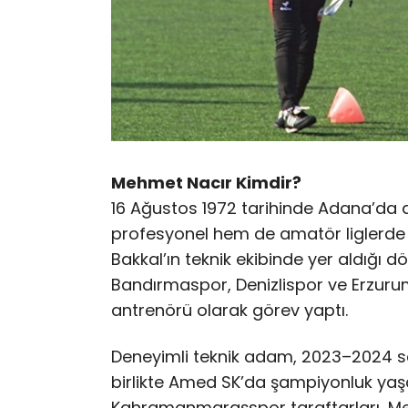
Mehmet Nacır Kimdir?
16 Ağustos 1972 tarihinde Adana’da
profesyonel hem de amatör liglerde ö
Bakkal’ın teknik ekibinde yer aldığı 
Bandırmaspor, Denizlispor ve Erzuru
antrenörü olarak görev yaptı.
Deneyimli teknik adam, 2023–2024 sez
birlikte Amed SK’da şampiyonluk yaşad
Kahramanmaraşspor taraftarları, Me