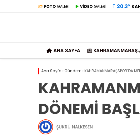
20.3
°
KA
FOTO
GALERİ
VİDEO
GALERİ
ANA SAYFA
KAHRAMANMARAŞ
Ana Sayfa
›
Gündem
›
KAHRAMANMARAŞSPOR’DA MEH
KAHRAMANMA
DÖNEMİ BAŞL
ŞÜKRÜ NALKESEN