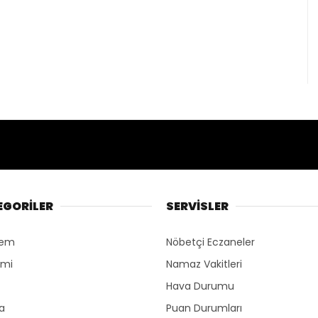
EGORİLER
SERVİSLER
dem
Nöbetçi Eczaneler
omi
Namaz Vakitleri
Hava Durumu
ka
Puan Durumları