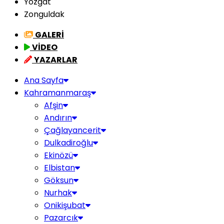
Yozgat
Zonguldak
GALERİ
VİDEO
YAZARLAR
Ana Sayfa
Kahramanmaraş
Afşin
Andırın
Çağlayancerit
Dulkadiroğlu
Ekinözü
Elbistan
Göksun
Nurhak
Onikişubat
Pazarcık