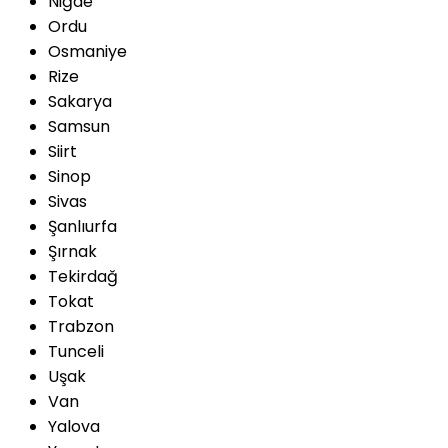
Niğde
Ordu
Osmaniye
Rize
Sakarya
Samsun
Siirt
Sinop
Sivas
Şanlıurfa
Şırnak
Tekirdağ
Tokat
Trabzon
Tunceli
Uşak
Van
Yalova