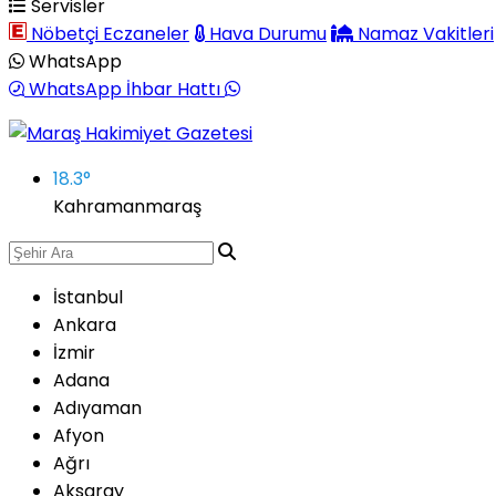
Servisler
Nöbetçi Eczaneler
Hava Durumu
Namaz Vakitleri
WhatsApp
WhatsApp İhbar Hattı
18.3
°
Kahramanmaraş
İstanbul
Ankara
İzmir
Adana
Adıyaman
Afyon
Ağrı
Aksaray