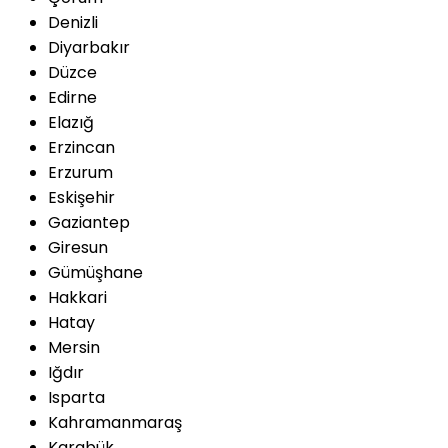
Denizli
Diyarbakır
Düzce
Edirne
Elazığ
Erzincan
Erzurum
Eskişehir
Gaziantep
Giresun
Gümüşhane
Hakkari
Hatay
Mersin
Iğdır
Isparta
Kahramanmaraş
Karabük