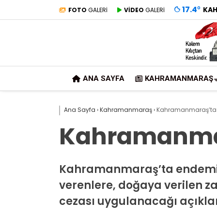
17.4
°
KA
FOTO
GALERİ
VİDEO
GALERİ
ANA SAYFA
KAHRAMANMARAŞ
Ana Sayfa
›
Kahramanmaraş
›
Kahramanmaraş’ta “
Kahramanmar
Kahramanmaraş’ta endemik t
verenlere, doğaya verilen z
cezası uygulanacağı açıkla