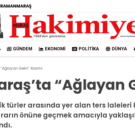
HRAMANMARAŞ
GÜNDEM
EKONOMI
POLITIKA
DÜNYA
Ağlayan Gelin” Alarmı
aş’ta “Ağlayan G
ürler arasında yer alan ters laleleri
ararın önüne geçmek amacıyla yaklaşık 
ndı.