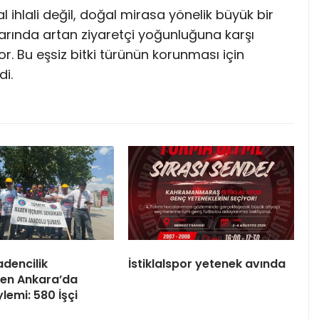
l ihlali değil, doğal mirasa yönelik büyük bir
larında artan ziyaretçi yoğunluğuna karşı
r. Bu eşsiz bitki türünün korunması için
di.
dencilik
İstiklalspor yetenek avında
nden Ankara’da
lemi: 580 İşçi