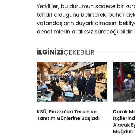
Yetkililer, bu durumun sadece bir kura
tehdit olduğunu belirterek; bahar ay
vatandaşların duyarlı olmasını bekliyo
denetimlerin aralıksız süreceği bildiril
İLGİNİZİ
ÇEKEBİLİR
KSÜ, Piazza’da Tercih ve
Doruk Ma
Tanıtım Günlerine Başladı
İşçileri
Alacak Ey
Mağdur!