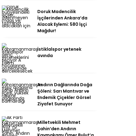
Doruk Madencilik
İşçilerinden Ankara’da
Alacak Eylemi: 580 İşçi
Mağdur!
İstiklalspor yetenek
avında
Andırın Dağlarında Doğa
Şöleni: Sarı Mantıvar ve
Endemik Çiçekler Görsel
Ziyafet Sunuyor
Milletvekili Mehmet
Şahin’den Andırın
Kaymakamı Ömer Bulut’a