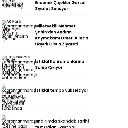
Endemik Çiçekler Görsel
Ziyafet Sunuyor
Milletvekili Mehmet
Şahin’den Andırın
Kaymakamı Ömer Bulut’a
Hayırlı Olsun Ziyareti
İstiklal Kahramanlarına
Sahip Çıkıyor
İstiklal tempo yükseltiyor
Andırın’da Skandal: Tarihi
“Kız Oğlan Taşı” Yol