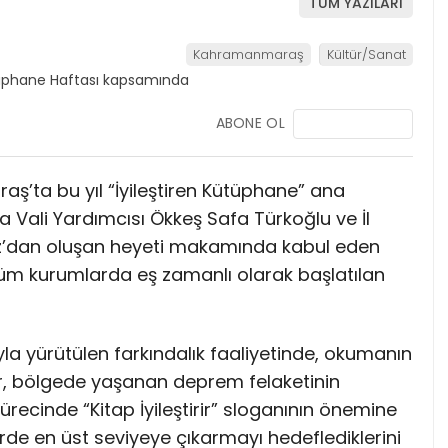
TÜM YAZILARI
Kahramanmaraş
Kültür/Sanat
ABONE OL
ş’ta bu yıl “İyileştiren Kütüphane” ana
la Vali Yardımcısı Ökkeş Safa Türkoğlu ve İl
dız’dan oluşan heyeti makamında kabul eden
 tüm kurumlarda eş zamanlı olarak başlatılan
 yürütülen farkındalık faaliyetinde, okumanın
lüer, bölgede yaşanan deprem felaketinin
cinde “Kitap İyileştirir” sloganının önemine
rde en üst seviyeye çıkarmayı hedeflediklerini