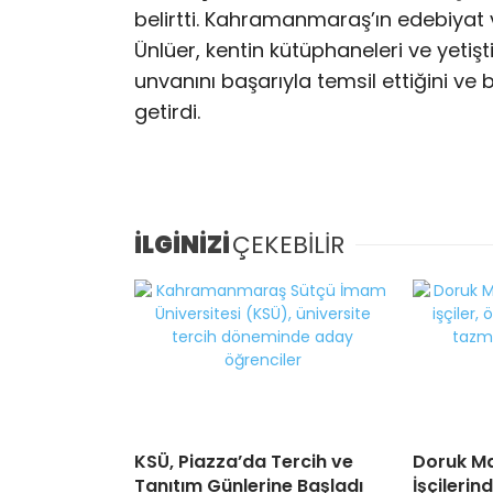
belirtti. Kahramanmaraş’ın edebiyat v
Ünlüer, kentin kütüphaneleri ve yetişt
unvanını başarıyla temsil ettiğini ve 
getirdi.
İLGİNİZİ
ÇEKEBİLİR
KSÜ, Piazza’da Tercih ve
Doruk Ma
Tanıtım Günlerine Başladı
İşçileri