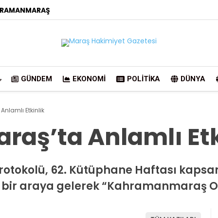
RAMANMARAŞ
GÜNDEM
EKONOMI
POLITIKA
DÜNYA
lamlı Etkinlik
ş’ta Anlamlı Etk
 protokolü, 62. Kütüphane Haftası kap
 bir araya gelerek “Kahramanmaraş Ok