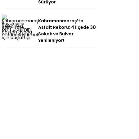
Sürüyor
Kahramanmaraş’ta
Asfalt Rekoru: 4 İlçede 30
Sokak ve Bulvar
Yenileniyor!