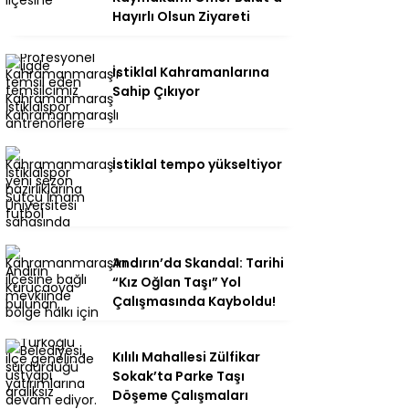
Hayırlı Olsun Ziyareti
İstiklal Kahramanlarına
Sahip Çıkıyor
İstiklal tempo yükseltiyor
Andırın’da Skandal: Tarihi
“Kız Oğlan Taşı” Yol
Çalışmasında Kayboldu!
Kılılı Mahallesi Zülfikar
Sokak’ta Parke Taşı
Döşeme Çalışmaları