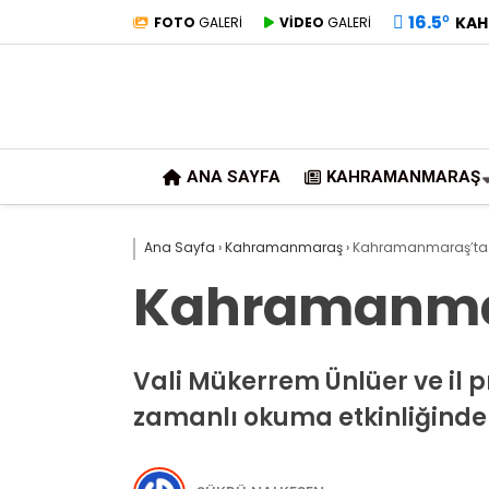
16.5
°
KAH
FOTO
GALERİ
VİDEO
GALERİ
ANA SAYFA
KAHRAMANMARAŞ
Ana Sayfa
›
Kahramanmaraş
›
Kahramanmaraş’ta An
Kahramanmara
Vali Mükerrem Ünlüer ve il
zamanlı okuma etkinliğinde