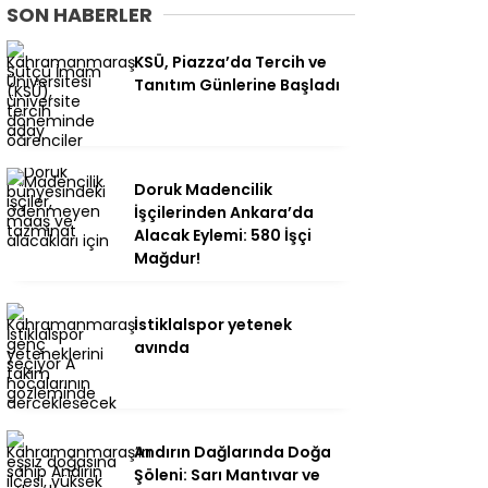
SON HABERLER
KSÜ, Piazza’da Tercih ve
Tanıtım Günlerine Başladı
Doruk Madencilik
İşçilerinden Ankara’da
Alacak Eylemi: 580 İşçi
Mağdur!
İstiklalspor yetenek
avında
Andırın Dağlarında Doğa
Şöleni: Sarı Mantıvar ve