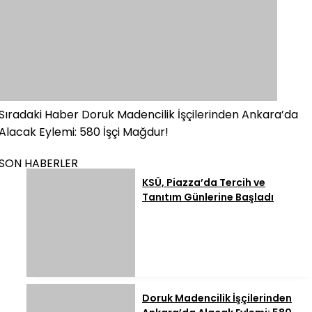
Sıradaki Haber
Doruk Madencilik İşçilerinden Ankara’da
Alacak Eylemi: 580 İşçi Mağdur!
SON HABERLER
KSÜ, Piazza’da Tercih ve
Tanıtım Günlerine Başladı
Doruk Madencilik İşçilerinden