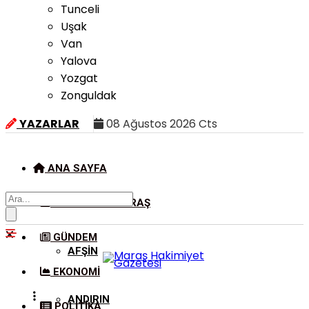
Tunceli
Uşak
Van
Yalova
Yozgat
Zonguldak
YAZARLAR
08 Ağustos 2026 Cts
ANA SAYFA
KAHRAMANMARAŞ
GÜNDEM
AFŞIN
EKONOMI
ANDIRIN
POLITIKA