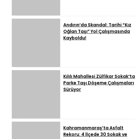
Andırın’da Skandal: Tarihi “Kız
Oğlan Taşı” Yol Çalışmasında
Kayboldu!
Kılılı Mahallesi Zülfikar Sokak’ta
Parke Taşı Döşeme Çalışmaları
Sürüyor
Kahramanmaraş’ta Asfalt
Rekoru: 4 İlçede 30 Sokak ve