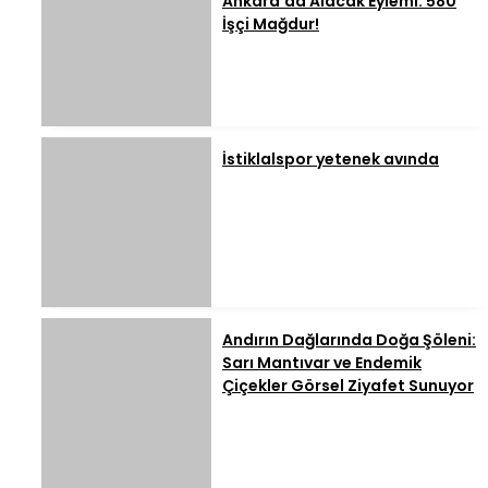
Ankara’da Alacak Eylemi: 580
İşçi Mağdur!
İstiklalspor yetenek avında
Andırın Dağlarında Doğa Şöleni:
Sarı Mantıvar ve Endemik
Çiçekler Görsel Ziyafet Sunuyor