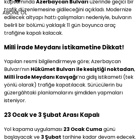
kapsamında
Azerbaycan Bulvarı
üzerinde geçici bir
trafik düzenlemesine gidileceğini açıkladı. Modernize
ABONE OL
edilecek altyapı hattı çalışmaları nedeniyle, bulvarın
belirli bir bölümü yaklaşık 11 gün boyunca araç
trafiğine kapalı kalacak.
Milli İrade Meydanı İstikametine Dikkat!
Yapılan resmi bilgilendirmeye göre; Azerbaycan
Bulvarı’nın
Hükümet Bulvarı ile kesiştiği noktadan
,
Milli İrade Meydanı Kavşağı
’na gidiş istikameti (tek
yönlü olarak) trafiğe kapatılacak. Sürücülerin bu
güzergâhtaki planlamalarını şimdiden yapmaları
isteniyor.
23 Ocak ve 3 Şubat Arası Kapalı
Yol kapama uygulaması
23 Ocak Cuma
günü
başlayacak ve
3 Şubat
tarihine kadar devam edecek.