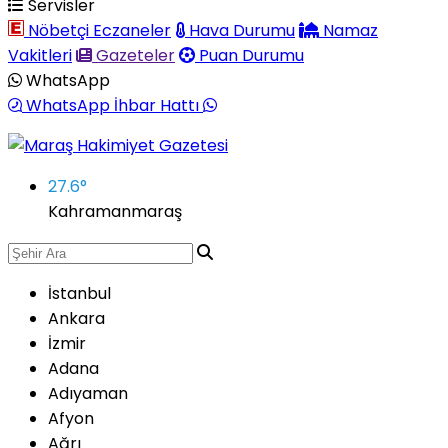
Servisler
Nöbetçi Eczaneler
Hava Durumu
Namaz
Vakitleri
Gazeteler
Puan Durumu
WhatsApp
WhatsApp İhbar Hattı
27.6
°
Kahramanmaraş
İstanbul
Ankara
İzmir
Adana
Adıyaman
Afyon
Ağrı