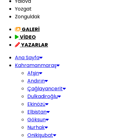
Yalova
Yozgat
Zonguldak
GALERİ
VİDEO
YAZARLAR
Ana Sayfa
Kahramanmaraş
Afşin
Andırın
Çağlayancerit
Dulkadiroğlu
Ekinözü
Elbistan
Göksun
Nurhak
Onikişubat