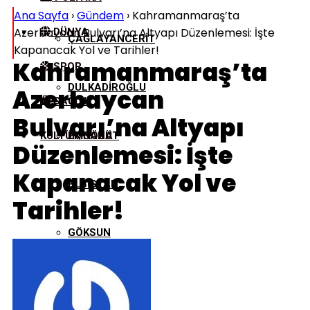
Ana Sayfa
›
Gündem
›
Kahramanmaraş’ta
Azerbaycan Bulvarı’na Altyapı Düzenlemesi: İşte
DÜNYA
ÇAĞLAYANCERIT
Kapanacak Yol ve Tarihler!
Kahramanmaraş’ta
SPOR
DULKADIROĞLU
Azerbaycan
SAĞLIK
Bulvarı’na Altyapı
KÜLTÜR/SANAT
EKINÖZÜ
Düzenlemesi: İşte
Kapanacak Yol ve
ELBISTAN
Tarihler!
GÖKSUN
NURHAK