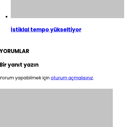
İstiklal tempo yükseltiyor
YORUMLAR
Bir yanıt yazın
Yorum yapabilmek için
oturum açmalısınız
.