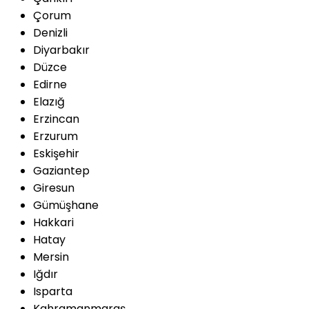
Çorum
Denizli
Diyarbakır
Düzce
Edirne
Elazığ
Erzincan
Erzurum
Eskişehir
Gaziantep
Giresun
Gümüşhane
Hakkari
Hatay
Mersin
Iğdır
Isparta
Kahramanmaraş