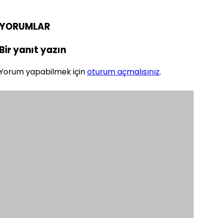
YORUMLAR
Bir yanıt yazın
Yorum yapabilmek için
oturum açmalısınız
.