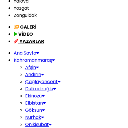
Yalova
Yozgat
Zonguldak
GALERİ
VİDEO
YAZARLAR
Ana Sayfa
Kahramanmaraş
Afşin
Andırın
Çağlayancerit
Dulkadiroğlu
Ekinözü
Elbistan
Göksun
Nurhak
Onikişubat