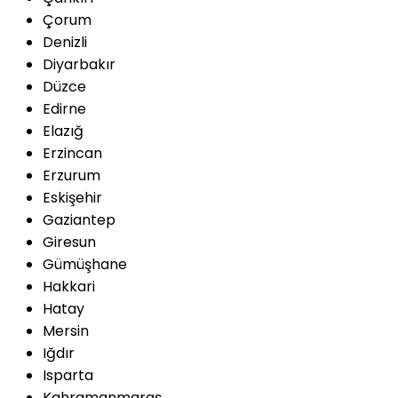
Çorum
Denizli
Diyarbakır
Düzce
Edirne
Elazığ
Erzincan
Erzurum
Eskişehir
Gaziantep
Giresun
Gümüşhane
Hakkari
Hatay
Mersin
Iğdır
Isparta
Kahramanmaraş