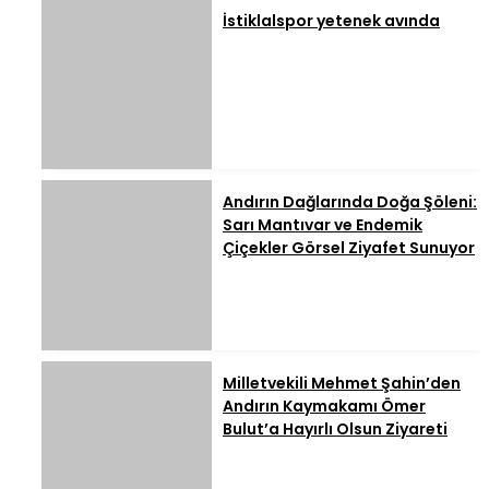
İstiklalspor yetenek avında
Andırın Dağlarında Doğa Şöleni:
Sarı Mantıvar ve Endemik
Çiçekler Görsel Ziyafet Sunuyor
Milletvekili Mehmet Şahin’den
Andırın Kaymakamı Ömer
Bulut’a Hayırlı Olsun Ziyareti