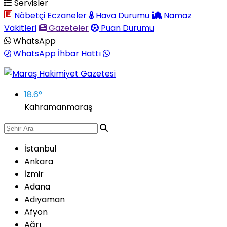
Servisler
Nöbetçi Eczaneler
Hava Durumu
Namaz
Vakitleri
Gazeteler
Puan Durumu
WhatsApp
WhatsApp İhbar Hattı
18.6
°
Kahramanmaraş
İstanbul
Ankara
İzmir
Adana
Adıyaman
Afyon
Ağrı