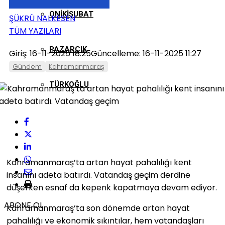
ONIKIŞUBAT
ŞÜKRÜ NALKESEN
TÜM YAZILARI
PAZARCIK
Giriş: 16-11-2025 18:25
Güncelleme: 16-11-2025 11:27
Gündem
Kahramanmaraş
TÜRKOĞLU
Kahramanmaraş’ta artan hayat pahalılığı kent
insanını adeta batırdı. Vatandaş geçim derdine
düşerken esnaf da kepenk kapatmaya devam ediyor.
ABONE OL
Kahramanmaraş’ta son dönemde artan hayat
pahalılığı ve ekonomik sıkıntılar, hem vatandaşları