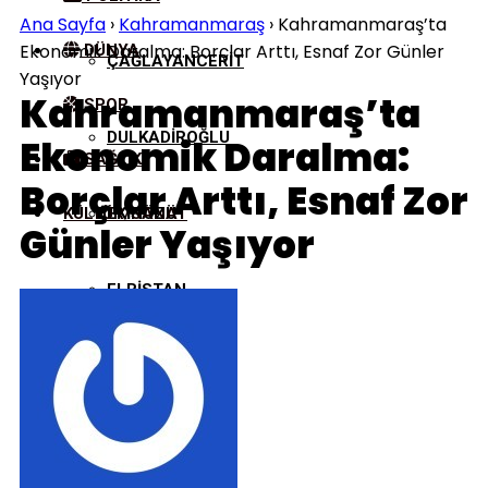
Ana Sayfa
›
Kahramanmaraş
›
Kahramanmaraş’ta
Ekonomik Daralma: Borçlar Arttı, Esnaf Zor Günler
DÜNYA
ÇAĞLAYANCERIT
Yaşıyor
Kahramanmaraş’ta
SPOR
DULKADIROĞLU
Ekonomik Daralma:
SAĞLIK
Borçlar Arttı, Esnaf Zor
KÜLTÜR/SANAT
EKINÖZÜ
Günler Yaşıyor
ELBISTAN
GÖKSUN
NURHAK