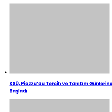
KSÜ, Piazza’da Tercih ve Tanıtım Günlerin
Başladı