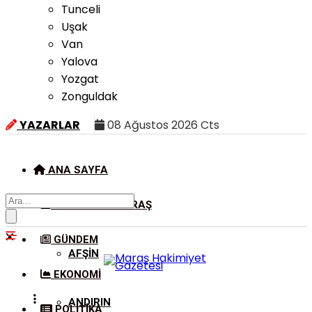
Tunceli
Uşak
Van
Yalova
Yozgat
Zonguldak
YAZARLAR
08 Ağustos 2026 Cts
ANA SAYFA
KAHRAMANMARAŞ
GÜNDEM
AFŞIN
EKONOMI
ANDIRIN
POLITIKA