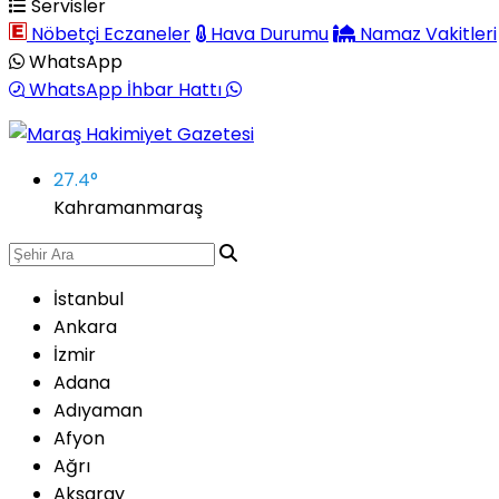
Servisler
Nöbetçi Eczaneler
Hava Durumu
Namaz Vakitleri
WhatsApp
WhatsApp İhbar Hattı
27.4
°
Kahramanmaraş
İstanbul
Ankara
İzmir
Adana
Adıyaman
Afyon
Ağrı
Aksaray