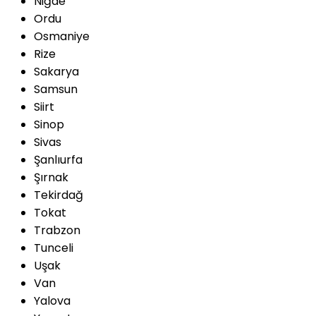
Niğde
Ordu
Osmaniye
Rize
Sakarya
Samsun
Siirt
Sinop
Sivas
Şanlıurfa
Şırnak
Tekirdağ
Tokat
Trabzon
Tunceli
Uşak
Van
Yalova