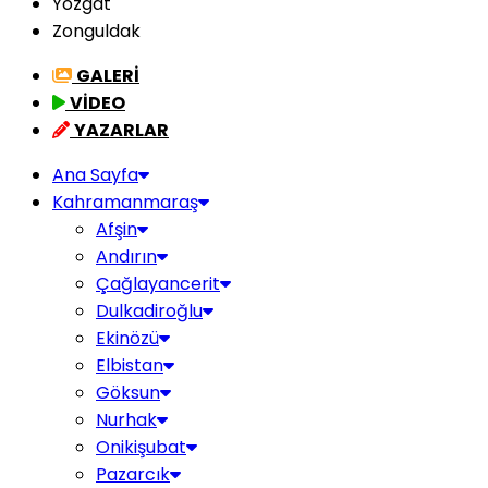
Yozgat
Zonguldak
GALERİ
VİDEO
YAZARLAR
Ana Sayfa
Kahramanmaraş
Afşin
Andırın
Çağlayancerit
Dulkadiroğlu
Ekinözü
Elbistan
Göksun
Nurhak
Onikişubat
Pazarcık