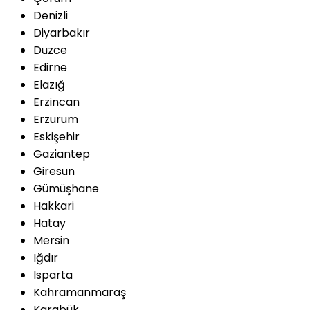
Denizli
Diyarbakır
Düzce
Edirne
Elazığ
Erzincan
Erzurum
Eskişehir
Gaziantep
Giresun
Gümüşhane
Hakkari
Hatay
Mersin
Iğdır
Isparta
Kahramanmaraş
Karabük