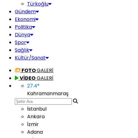
Türkoğlu
Gündem
Ekonomi
Politika
Dünya
Spor
Sağlık
Kültür/Sanat
FOTO
GALERİ
VİDEO
GALERİ
27.4
°
Kahramanmaraş
İstanbul
Ankara
İzmir
Adana