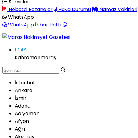
Servisler
Nöbetçi Eczaneler
Hava Durumu
Namaz Vakitleri
WhatsApp
WhatsApp İhbar Hattı
17.4
°
Kahramanmaraş
İstanbul
Ankara
İzmir
Adana
Adıyaman
Afyon
Ağrı
Aksaray