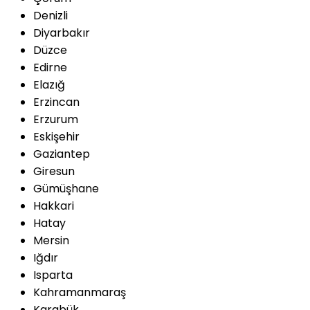
Denizli
Diyarbakır
Düzce
Edirne
Elazığ
Erzincan
Erzurum
Eskişehir
Gaziantep
Giresun
Gümüşhane
Hakkari
Hatay
Mersin
Iğdır
Isparta
Kahramanmaraş
Karabük