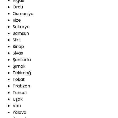
Niğde
Ordu
Osmaniye
Rize
Sakarya
Samsun
Siirt
Sinop
Sivas
Şanlıurfa
Şırnak
Tekirdağ
Tokat
Trabzon
Tunceli
Uşak
Van
Yalova