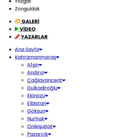
Yozgat
Zonguldak
GALERİ
VİDEO
YAZARLAR
Ana Sayfa
Kahramanmaraş
Afşin
Andırın
Çağlayancerit
Dulkadiroğlu
Ekinözü
Elbistan
Göksun
Nurhak
Onikişubat
Pazarcık