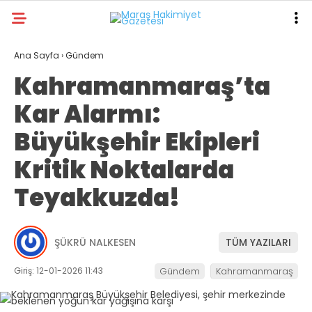
20.9
°
KAHRAMANMARAŞ
Ana Sayfa
›
Gündem
Kahramanmaraş’ta
GALERİ
VİDEO
YAZARLAR
Kar Alarmı:
ANA SAYFA
Büyükşehir Ekipleri
KAHRAMANMARAŞ
Kritik Noktalarda
GÜNDEM
Teyakkuzda!
EKONOMI
POLITIKA
ŞÜKRÜ NALKESEN
TÜM YAZILARI
DÜNYA
Giriş: 12-01-2026 11:43
Gündem
Kahramanmaraş
SPOR
SAĞLIK