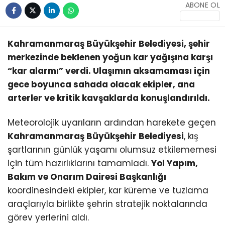
ABONE OL
KÜLTÜR/SANAT
Kahramanmaraş Büyükşehir Belediyesi, şehir
merkezinde beklenen yoğun kar yağışına karşı
“kar alarmı” verdi. Ulaşımın aksamaması için
WhatsApp
gece boyunca sahada olacak ekipler, ana
İhbar Hattı
arterler ve kritik kavşaklarda konuşlandırıldı.
Meteorolojik uyarıların ardından harekete geçen
Kahramanmaraş Büyükşehir Belediyesi
, kış
şartlarının günlük yaşamı olumsuz etkilememesi
için tüm hazırlıklarını tamamladı.
Yol Yapım,
Bakım ve Onarım Dairesi Başkanlığı
koordinesindeki ekipler, kar küreme ve tuzlama
araçlarıyla birlikte şehrin stratejik noktalarında
görev yerlerini aldı.