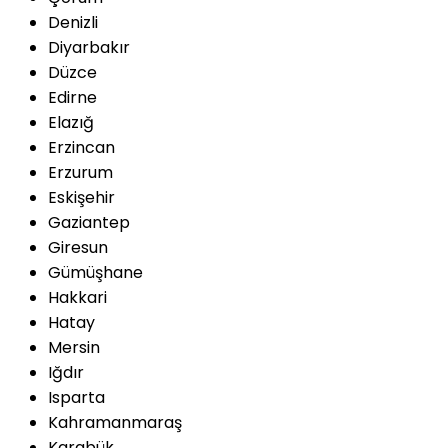
Denizli
Diyarbakır
Düzce
Edirne
Elazığ
Erzincan
Erzurum
Eskişehir
Gaziantep
Giresun
Gümüşhane
Hakkari
Hatay
Mersin
Iğdır
Isparta
Kahramanmaraş
Karabük