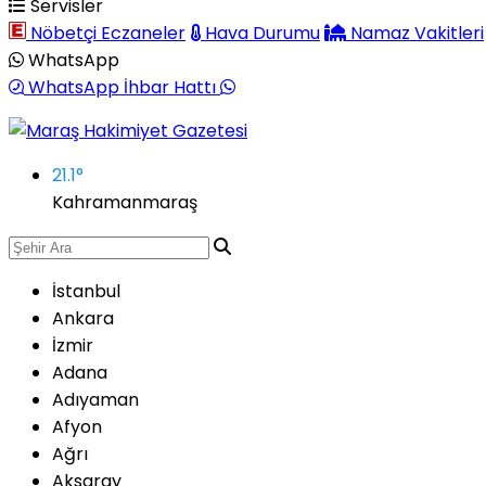
Servisler
Nöbetçi Eczaneler
Hava Durumu
Namaz Vakitleri
WhatsApp
WhatsApp İhbar Hattı
21.1
°
Kahramanmaraş
İstanbul
Ankara
İzmir
Adana
Adıyaman
Afyon
Ağrı
Aksaray