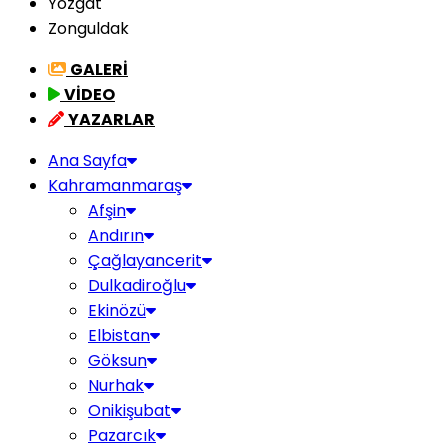
Yozgat
Zonguldak
GALERİ
VİDEO
YAZARLAR
Ana Sayfa
Kahramanmaraş
Afşin
Andırın
Çağlayancerit
Dulkadiroğlu
Ekinözü
Elbistan
Göksun
Nurhak
Onikişubat
Pazarcık