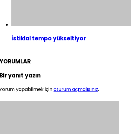
İstiklal tempo yükseltiyor
YORUMLAR
Bir yanıt yazın
Yorum yapabilmek için
oturum açmalısınız
.