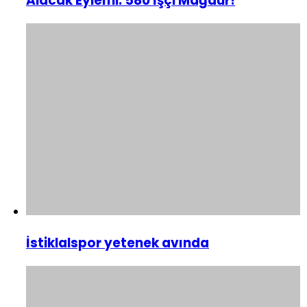
Alacak Eylemi: 580 İşçi Mağdur!
İstiklalspor yetenek avında