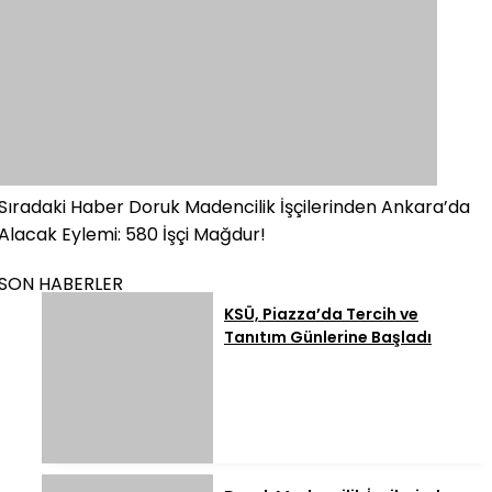
Sıradaki Haber
Doruk Madencilik İşçilerinden Ankara’da
Alacak Eylemi: 580 İşçi Mağdur!
SON HABERLER
KSÜ, Piazza’da Tercih ve
Tanıtım Günlerine Başladı