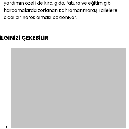
yardımın özellikle kira, gıda, fatura ve eğitim gibi
harcamalarda zorlanan Kahramanmaraşlı ailelere
ciddi bir nefes olması bekleniyor.
İLGİNİZİ
ÇEKEBİLİR