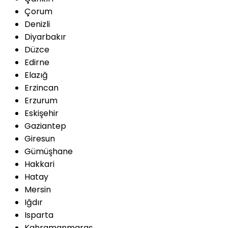
Çorum
Denizli
Diyarbakır
Düzce
Edirne
Elazığ
Erzincan
Erzurum
Eskişehir
Gaziantep
Giresun
Gümüşhane
Hakkari
Hatay
Mersin
Iğdır
Isparta
Kahramanmaraş