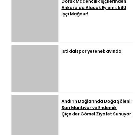
Doruk Madencilik İşçilerinden
Ankara’da Alacak Eylemi: 580
İşçi Mağdur!
İstiklalspor yetenek avında
Andırın Dağlarında Doğa Şöleni:
Sarı Mantıvar ve Endemik
Çiçekler Görsel Ziyafet Sunuyor