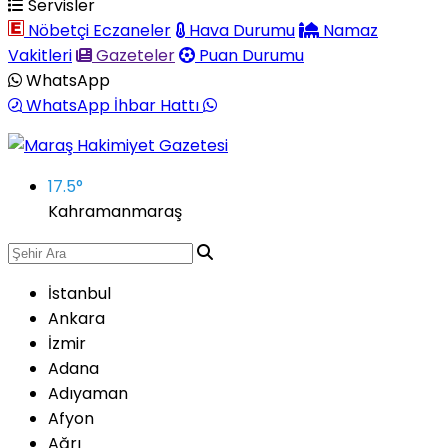
Servisler
Nöbetçi Eczaneler
Hava Durumu
Namaz
Vakitleri
Gazeteler
Puan Durumu
WhatsApp
WhatsApp İhbar Hattı
17.5
°
Kahramanmaraş
İstanbul
Ankara
İzmir
Adana
Adıyaman
Afyon
Ağrı