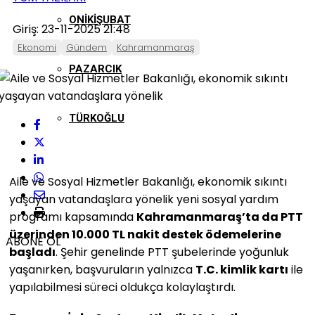
ONIKIŞUBAT
Giriş: 23-11-2025 21:48
Ekonomi
Gündem
Kahramanmaraş
PAZARCIK
TÜRKOĞLU
Aile ve Sosyal Hizmetler Bakanlığı, ekonomik sıkıntı
yaşayan vatandaşlara yönelik yeni sosyal yardım
programı kapsamında
Kahramanmaraş’ta da PTT
üzerinden 10.000 TL nakit destek ödemelerine
ABONE OL
başladı
. Şehir genelinde PTT şubelerinde yoğunluk
yaşanırken, başvuruların yalnızca
T.C. kimlik kartı
ile
yapılabilmesi süreci oldukça kolaylaştırdı.