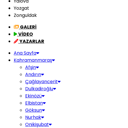
Yalova
Yozgat
Zonguldak
GALERİ
VİDEO
YAZARLAR
Ana Sayfa
Kahramanmaraş
Afşin
Andırın
Çağlayancerit
Dulkadiroğlu
Ekinözü
Elbistan
Göksun
Nurhak
Onikişubat