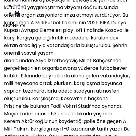
kültürünü yaygınlaştırma vizyonu doğrultusunda
önemli organizasyonlara imza atmayı sürdürüyor. Bu
kapsamda A Milli Futbol Takımı’nın 2026 FIFA Dünya
ABONE OL
Kupası Avrupa Elemeleri play-off finalinde Kosova ile
karşı karşıya geldiği kritik mücadele, kurulan dev
ekran aracılığıyla vatandaşlarla buluşturuldu. Şehrin
önemli sosyal yaşam
alanlarından Aliya İzzetbegoviç Millet Bahçesi’nde
gerçekleştirilen organizasyona yüzlerce futbolsever
katıldı. Ellerinde bayraklarla alana gelen vatandaşlar,
milli heyecana ortak olurken, karşılaşma boyunca
yapılan tezahüratlarla adeta stadyum atmosferi
oluşturuldu. Karşılaşma, Kosova’nın başkenti
Priştine’de bulunan Fadil Vokrri Stadı’nda oynandı.
Maçın kader anı ise 53’üncü dakikada yaşandı.
Kerem Aktürkoğlu’nun kaydettiği golle öne geçen A
Milli Takım, karşılaşmayı 1-0 kazanarak tarih yazdı. Bu