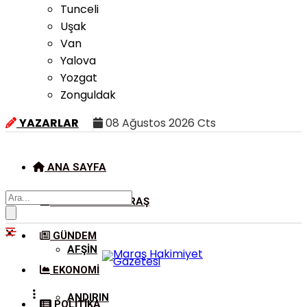
Tunceli
Uşak
Van
Yalova
Yozgat
Zonguldak
YAZARLAR
08 Ağustos 2026 Cts
ANA SAYFA
KAHRAMANMARAŞ
GÜNDEM
AFŞIN
EKONOMI
ANDIRIN
POLITIKA