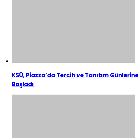
KSÜ, Piazza’da Tercih ve Tanıtım Günlerin
Başladı