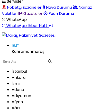
Servisler
Nöbetçi Eczaneler
Hava Durumu
Namaz
Vakitleri
Gazeteler
Puan Durumu
WhatsApp
WhatsApp İhbar Hattı
19.1
°
Kahramanmaraş
İstanbul
Ankara
İzmir
Adana
Adıyaman
Afyon
Ağrı