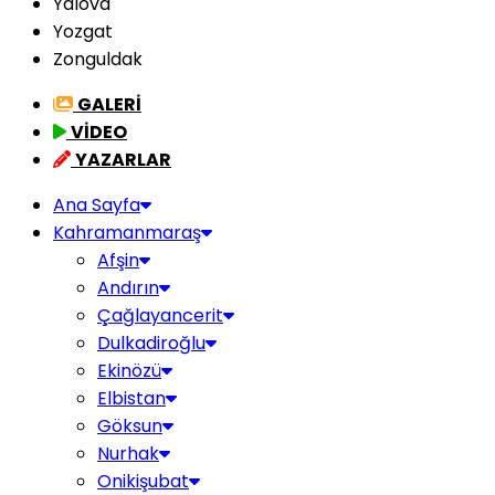
Yalova
Yozgat
Zonguldak
GALERİ
VİDEO
YAZARLAR
Ana Sayfa
Kahramanmaraş
Afşin
Andırın
Çağlayancerit
Dulkadiroğlu
Ekinözü
Elbistan
Göksun
Nurhak
Onikişubat