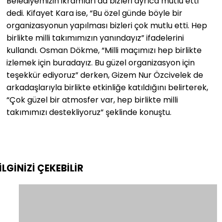
Belediyemizin ikramları da bizleri ayrıca mutlu etti”
dedi. Kifayet Kara ise, “Bu özel günde böyle bir
organizasyonun yapılması bizleri çok mutlu etti. Hep
birlikte milli takımımızın yanındayız” ifadelerini
kullandı. Osman Dökme, “Milli maçımızı hep birlikte
izlemek için buradayız. Bu güzel organizasyon için
teşekkür ediyoruz” derken, Gizem Nur Özcivelek de
arkadaşlarıyla birlikte etkinliğe katıldığını belirterek,
“Çok güzel bir atmosfer var, hep birlikte milli
takımımızı destekliyoruz” şeklinde konuştu.
İLGİNİZİ
ÇEKEBİLİR