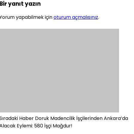
Bir yanıt yazın
Yorum yapabilmek için
oturum açmalısınız
.
Sıradaki Haber
Doruk Madencilik İşçilerinden Ankara’da
Alacak Eylemi: 580 İşçi Mağdur!