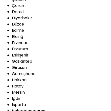
Çorum
Denizli
Diyarbakır
Düzce
Edirne
Elazığ
Erzincan
Erzurum
Eskişehir
Gaziantep
Giresun
Gümüşhane
Hakkari
Hatay
Mersin
Iğdır
Isparta
Kahramanmaraş