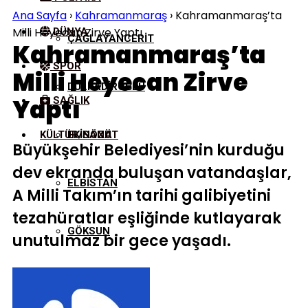
Ana Sayfa
›
Kahramanmaraş
›
Kahramanmaraş’ta
Milli Heyecan Zirve Yaptı
DÜNYA
ÇAĞLAYANCERIT
Kahramanmaraş’ta
SPOR
Milli Heyecan Zirve
DULKADIROĞLU
Yaptı
SAĞLIK
KÜLTÜR/SANAT
EKINÖZÜ
Büyükşehir Belediyesi’nin kurduğu
dev ekranda buluşan vatandaşlar,
ELBISTAN
A Milli Takım’ın tarihi galibiyetini
tezahüratlar eşliğinde kutlayarak
GÖKSUN
unutulmaz bir gece yaşadı.
NURHAK