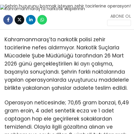
KÜLTÜR/SANAT
ABONE OL
Kahramanmaraş’ta narkotik polisi zehir
tacirlerine nefes aldırmıyor. Narkotik Suçlarla
WhatsApp
İhbar Hattı
Mücadele Şube Müdürlüğü tarafından 26 Mart
2026 günü gerçekleştirilen iki ayrı çalışma,
başarıyla sonuçlandı. Şehrin farklı noktalarında
yapılan operasyonlarda uyuşturucu maddelerle
birlikte yakalanan şahıslar adalete teslim edildi.
Operasyon neticesinde; 70,65 gram bonzai, 6,49
gram eroin, 4 adet sentetik ecza ve 1 adet
captagon hap ele geçirilerek sokaklardan
temizlendi. Olayla ilgili gözaltına alınan ve