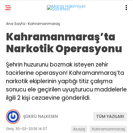
21
°
KAHRAMANMARAŞ
Ana Sayfa
›
Kahramanmaraş
Kahramanmaraş’ta
GALERİ
VİDEO
YAZARLAR
Narkotik Operasyonu
ANA SAYFA
KAHRAMANMARAŞ
Şehrin huzurunu bozmak isteyen zehir
tacirlerine operasyon! Kahramanmaraş’ta
GÜNDEM
narkotik ekiplerinin yaptığı titiz çalışma
EKONOMI
sonucu ele geçirilen uyuşturucu maddelerle
POLITIKA
ilgili 2 kişi cezaevine gönderildi.
DÜNYA
ŞÜKRÜ NALKESEN
TÜM YAZILARI
SPOR
Giriş: 30-03-2026 14:07
Asayiş
Kahramanmaraş
SAĞLIK