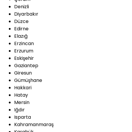
Denizli
Diyarbakır
Düzce
Edirne
Elazığ
Erzincan
Erzurum
Eskişehir
Gaziantep
Giresun
Gümüşhane
Hakkari
Hatay
Mersin
Iğdır
Isparta
Kahramanmaraş
Karabük