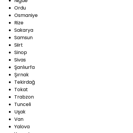
Niğde
Ordu
Osmaniye
Rize
Sakarya
Samsun
Siirt
Sinop
Sivas
Şanlıurfa
Şırnak
Tekirdağ
Tokat
Trabzon
Tunceli
Uşak
Van
Yalova