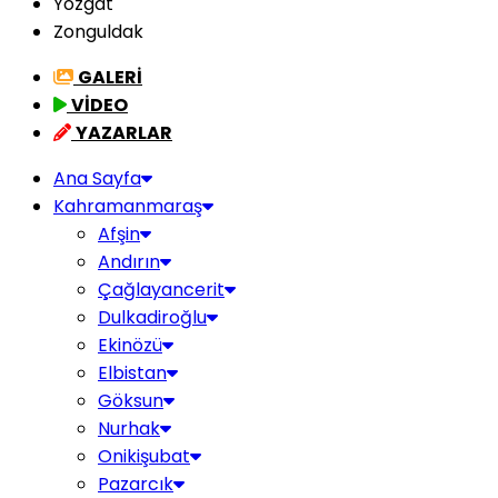
Yozgat
Zonguldak
GALERİ
VİDEO
YAZARLAR
Ana Sayfa
Kahramanmaraş
Afşin
Andırın
Çağlayancerit
Dulkadiroğlu
Ekinözü
Elbistan
Göksun
Nurhak
Onikişubat
Pazarcık