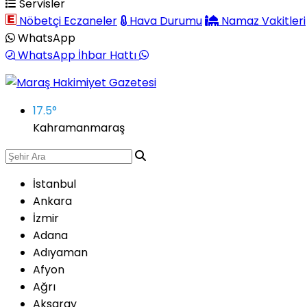
Servisler
Nöbetçi Eczaneler
Hava Durumu
Namaz Vakitleri
WhatsApp
WhatsApp İhbar Hattı
17.5
°
Kahramanmaraş
İstanbul
Ankara
İzmir
Adana
Adıyaman
Afyon
Ağrı
Aksaray