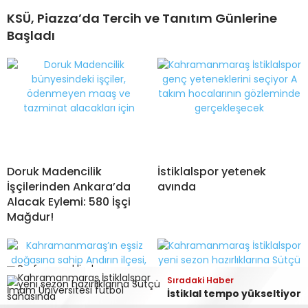
KSÜ, Piazza’da Tercih ve Tanıtım Günlerine
Başladı
Doruk Madencilik
İstiklalspor yetenek
İşçilerinden Ankara’da
avında
Alacak Eylemi: 580 İşçi
Mağdur!
Sıradaki Haber
Sıradaki Haber
Sıradaki Haber
İstiklalspor yetenek avında
İstiklal tempo yükseltiyor
İstiklal Kahramanlarına Sahip Çıkıyor