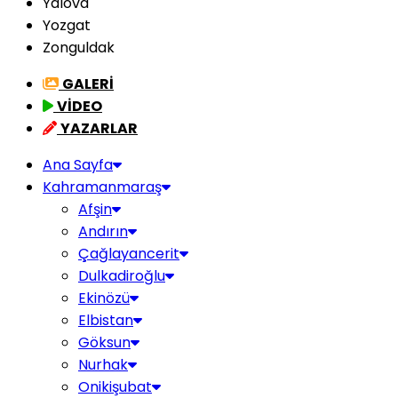
Yalova
Yozgat
Zonguldak
GALERİ
VİDEO
YAZARLAR
Ana Sayfa
Kahramanmaraş
Afşin
Andırın
Çağlayancerit
Dulkadiroğlu
Ekinözü
Elbistan
Göksun
Nurhak
Onikişubat