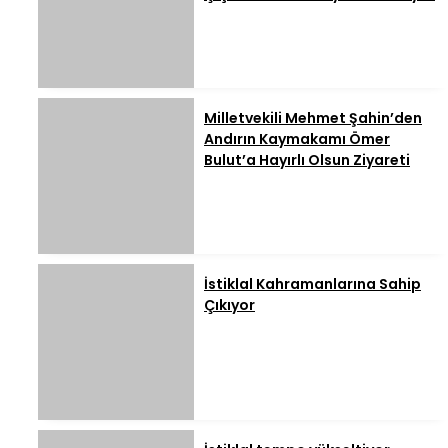
Milletvekili Mehmet Şahin’den
Andırın Kaymakamı Ömer
Bulut’a Hayırlı Olsun Ziyareti
İstiklal Kahramanlarına Sahip
Çıkıyor