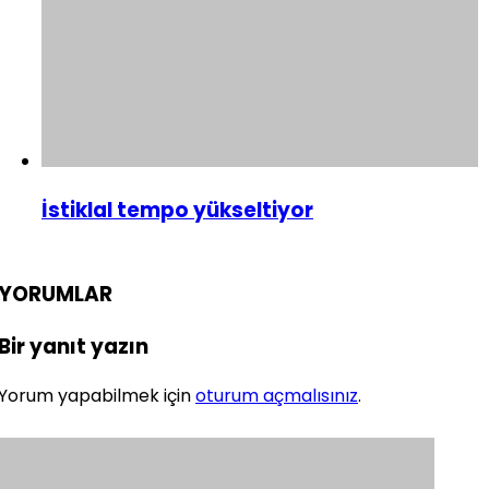
İstiklal tempo yükseltiyor
YORUMLAR
Bir yanıt yazın
Yorum yapabilmek için
oturum açmalısınız
.