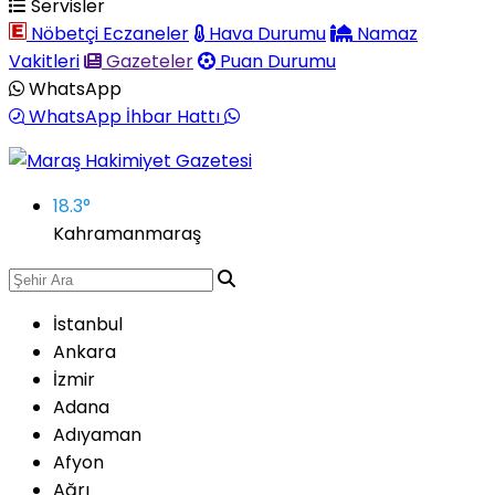
Servisler
Nöbetçi Eczaneler
Hava Durumu
Namaz
Vakitleri
Gazeteler
Puan Durumu
WhatsApp
WhatsApp İhbar Hattı
18.3
°
Kahramanmaraş
İstanbul
Ankara
İzmir
Adana
Adıyaman
Afyon
Ağrı