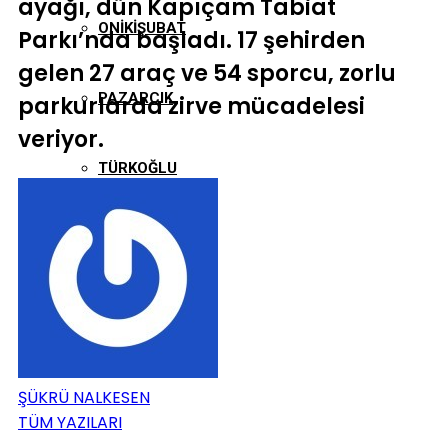
ayağı, dün Kapıçam Tabiat
ONIKIŞUBAT
Parkı’nda başladı. 17 şehirden
gelen 27 araç ve 54 sporcu, zorlu
PAZARCIK
parkurlarda zirve mücadelesi
veriyor.
TÜRKOĞLU
ŞÜKRÜ NALKESEN
TÜM YAZILARI