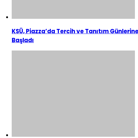
KSÜ, Piazza’da Tercih ve Tanıtım Günlerin
Başladı