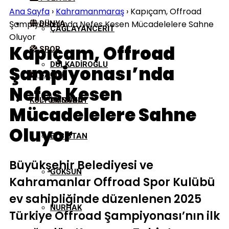
Ana Sayfa
›
Kahramanmaraş
›
Kapıçam, Offroad
Şampiyonası’nda Nefes Kesen Mücadelelere Sahne
DÜNYA
ÇAĞLAYANCERIT
Oluyor
Kapıçam, Offroad
SPOR
DULKADIROĞLU
Şampiyonası’nda
SAĞLIK
Nefes Kesen
KÜLTÜR/SANAT
EKINÖZÜ
Mücadelelere Sahne
Oluyor
ELBISTAN
Büyükşehir Belediyesi ve
GÖKSUN
Kahramanlar Offroad Spor Kulübü
ev sahipliğinde düzenlenen 2025
NURHAK
Türkiye Offroad Şampiyonası’nın ilk