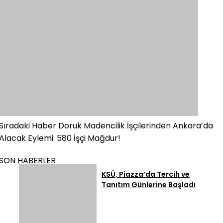
Sıradaki Haber
Doruk Madencilik İşçilerinden Ankara’da
Alacak Eylemi: 580 İşçi Mağdur!
SON HABERLER
KSÜ, Piazza’da Tercih ve
Tanıtım Günlerine Başladı