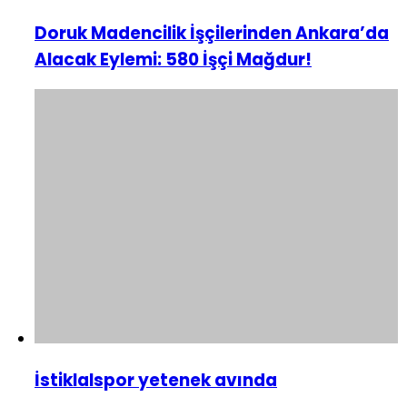
Doruk Madencilik İşçilerinden Ankara’da
Alacak Eylemi: 580 İşçi Mağdur!
İstiklalspor yetenek avında