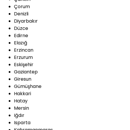
Çorum
Denizli
Diyarbakır
Düzce
Edirne
Elazığ
Erzincan
Erzurum
Eskişehir
Gaziantep
Giresun
Gümüşhane
Hakkari
Hatay
Mersin
Iğdır
Isparta
Kahramanmaraş