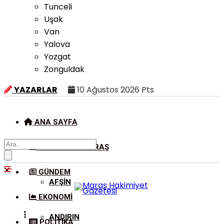
Tunceli
Uşak
Van
Yalova
Yozgat
Zonguldak
YAZARLAR
10 Ağustos 2026 Pts
ANA SAYFA
KAHRAMANMARAŞ
GÜNDEM
AFŞIN
EKONOMI
ANDIRIN
POLITIKA