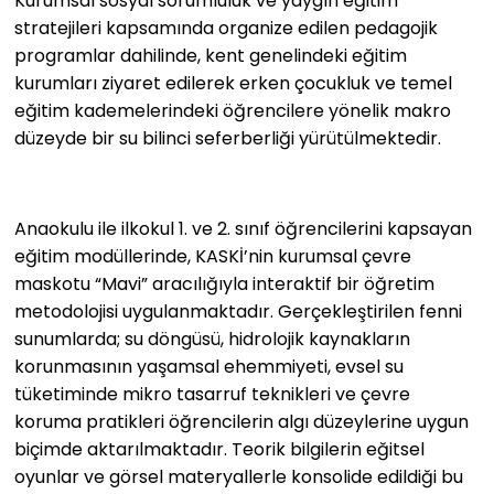
Kurumsal sosyal sorumluluk ve yaygın eğitim
stratejileri kapsamında organize edilen pedagojik
programlar dahilinde, kent genelindeki eğitim
kurumları ziyaret edilerek erken çocukluk ve temel
eğitim kademelerindeki öğrencilere yönelik makro
düzeyde bir su bilinci seferberliği yürütülmektedir.
Anaokulu ile ilkokul 1. ve 2. sınıf öğrencilerini kapsayan
eğitim modüllerinde, KASKİ’nin kurumsal çevre
maskotu “Mavi” aracılığıyla interaktif bir öğretim
metodolojisi uygulanmaktadır. Gerçekleştirilen fenni
sunumlarda; su döngüsü, hidrolojik kaynakların
korunmasının yaşamsal ehemmiyeti, evsel su
tüketiminde mikro tasarruf teknikleri ve çevre
koruma pratikleri öğrencilerin algı düzeylerine uygun
biçimde aktarılmaktadır. Teorik bilgilerin eğitsel
oyunlar ve görsel materyallerle konsolide edildiği bu