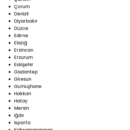
Çorum
Denizli
Diyarbakır
Düzce
Edirne
Elazığ
Erzincan
Erzurum
Eskişehir
Gaziantep
Giresun
Gümüşhane
Hakkari
Hatay
Mersin
Iğdır
Isparta
Kahramanmaraş