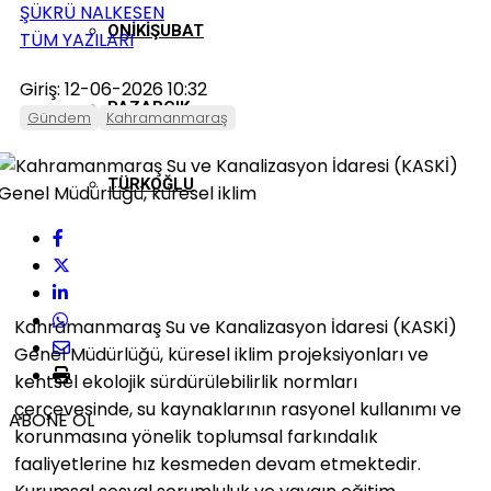
ŞÜKRÜ NALKESEN
ONIKIŞUBAT
TÜM YAZILARI
Giriş: 12-06-2026 10:32
PAZARCIK
Gündem
Kahramanmaraş
TÜRKOĞLU
Kahramanmaraş Su ve Kanalizasyon İdaresi (KASKİ)
Genel Müdürlüğü, küresel iklim projeksiyonları ve
kentsel ekolojik sürdürülebilirlik normları
çerçevesinde, su kaynaklarının rasyonel kullanımı ve
ABONE OL
korunmasına yönelik toplumsal farkındalık
faaliyetlerine hız kesmeden devam etmektedir.