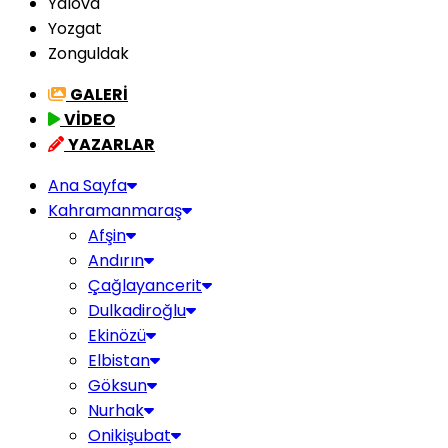
Yalova
Yozgat
Zonguldak
GALERİ
VİDEO
YAZARLAR
Ana Sayfa
Kahramanmaraş
Afşin
Andırın
Çağlayancerit
Dulkadiroğlu
Ekinözü
Elbistan
Göksun
Nurhak
Onikişubat