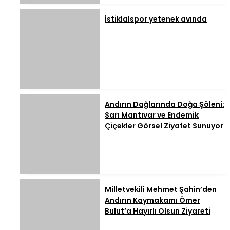
İstiklalspor yetenek avında
Andırın Dağlarında Doğa Şöleni:
Sarı Mantıvar ve Endemik
Çiçekler Görsel Ziyafet Sunuyor
Milletvekili Mehmet Şahin’den
Andırın Kaymakamı Ömer
Bulut’a Hayırlı Olsun Ziyareti