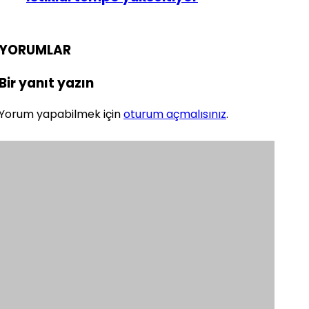
YORUMLAR
Bir yanıt yazın
Yorum yapabilmek için
oturum açmalısınız
.