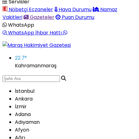
Servisler
Nöbetçi Eczaneler
Hava Durumu
Namaz
Vakitleri
Gazeteler
Puan Durumu
WhatsApp
WhatsApp İhbar Hattı
22.7
°
Kahramanmaraş
İstanbul
Ankara
İzmir
Adana
Adıyaman
Afyon
Ağrı