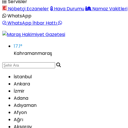
Servisler
Nöbetçi Eczaneler
Hava Durumu
Namaz Vakitleri
WhatsApp
WhatsApp İhbar Hattı
17.1
°
Kahramanmaraş
İstanbul
Ankara
İzmir
Adana
Adıyaman
Afyon
Ağrı
Aksaray