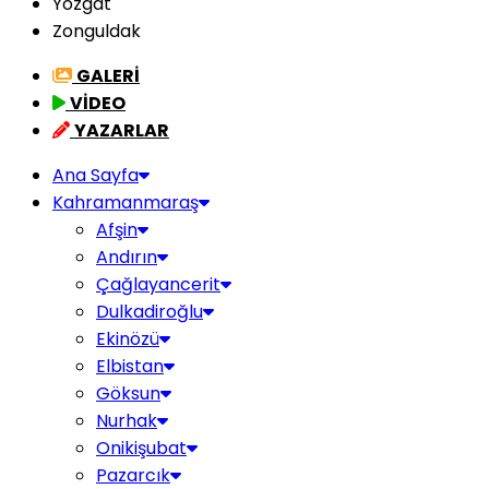
Yozgat
Zonguldak
GALERİ
VİDEO
YAZARLAR
Ana Sayfa
Kahramanmaraş
Afşin
Andırın
Çağlayancerit
Dulkadiroğlu
Ekinözü
Elbistan
Göksun
Nurhak
Onikişubat
Pazarcık