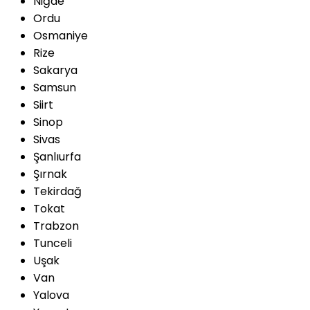
Niğde
Ordu
Osmaniye
Rize
Sakarya
Samsun
Siirt
Sinop
Sivas
Şanlıurfa
Şırnak
Tekirdağ
Tokat
Trabzon
Tunceli
Uşak
Van
Yalova