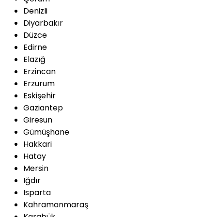
Denizli
Diyarbakır
Düzce
Edirne
Elazığ
Erzincan
Erzurum
Eskişehir
Gaziantep
Giresun
Gümüşhane
Hakkari
Hatay
Mersin
Iğdır
Isparta
Kahramanmaraş
Karabük