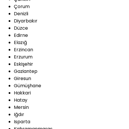
Çorum
Denizli
Diyarbakır
Düzce
Edirne
Elazığ
Erzincan
Erzurum
Eskişehir
Gaziantep
Giresun
Gümüşhane
Hakkari
Hatay
Mersin
Iğdır
Isparta
Kahramanmaraş