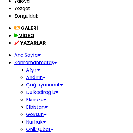
Yalova
Yozgat
Zonguldak
GALERİ
VİDEO
YAZARLAR
Ana Sayfa
Kahramanmaraş
Afşin
Andırın
Çağlayancerit
Dulkadiroğlu
Ekinözü
Elbistan
Göksun
Nurhak
Onikişubat