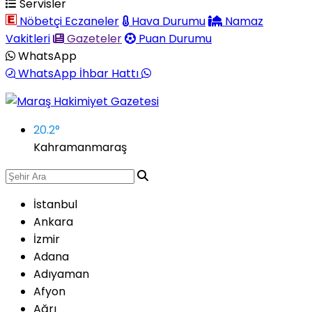
Servisler
Nöbetçi Eczaneler
Hava Durumu
Namaz
Vakitleri
Gazeteler
Puan Durumu
WhatsApp
WhatsApp İhbar Hattı
20.2
°
Kahramanmaraş
İstanbul
Ankara
İzmir
Adana
Adıyaman
Afyon
Ağrı