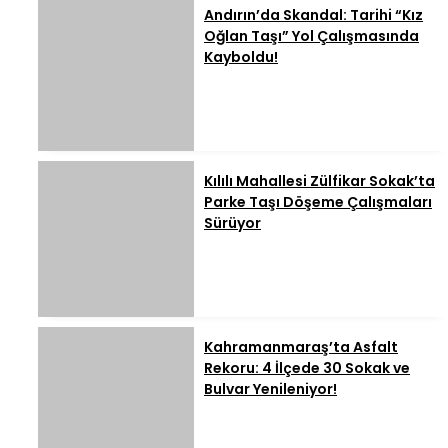
Andırın’da Skandal: Tarihi “Kız
Oğlan Taşı” Yol Çalışmasında
Kayboldu!
Kılılı Mahallesi Zülfikar Sokak’ta
Parke Taşı Döşeme Çalışmaları
Sürüyor
Kahramanmaraş’ta Asfalt
Rekoru: 4 İlçede 30 Sokak ve
Bulvar Yenileniyor!