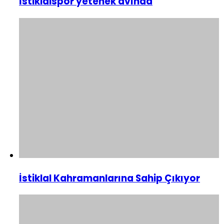
İstiklalspor yetenek avında
İstiklal Kahramanlarına Sahip Çıkıyor