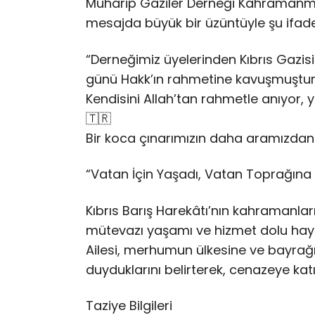
Muharip Gaziler Derneği Kahramanm
mesajda büyük bir üzüntüyle şu ifade
“Derneğimiz üyelerinden Kıbrıs Gazis
günü Hakk’ın rahmetine kavuşmuştur
Kendisini Allah’tan rahmetle anıyor, y
🇹🇷
Bir koca çınarımızın daha aramızdan a
“Vatan İçin Yaşadı, Vatan Toprağına 
Kıbrıs Barış Harekâtı’nın kahramanlar
mütevazı yaşamı ve hizmet dolu haya
Ailesi, merhumun ülkesine ve bayrağı
duyduklarını belirterek, cenazeye katı
Taziye Bilgileri