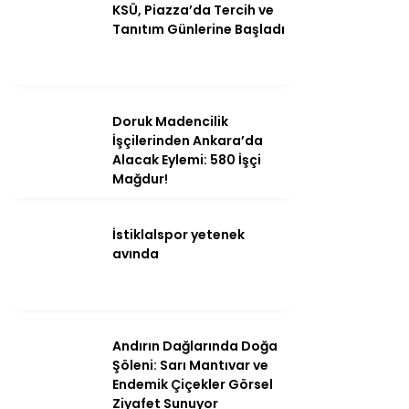
KSÜ, Piazza’da Tercih ve
Tanıtım Günlerine Başladı
Ana Sayfa
Kahramanmaraş
Gündem
Doruk Madencilik
İşçilerinden Ankara’da
Ekonomi
Alacak Eylemi: 580 İşçi
Mağdur!
Politika
Dünya
İstiklalspor yetenek
avında
Spor
Sağlık
Kültür/Sanat
Andırın Dağlarında Doğa
Şöleni: Sarı Mantıvar ve
Endemik Çiçekler Görsel
Ziyafet Sunuyor