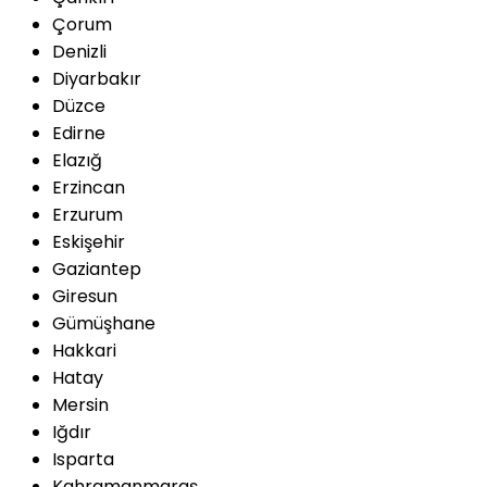
Çorum
Denizli
Diyarbakır
Düzce
Edirne
Elazığ
Erzincan
Erzurum
Eskişehir
Gaziantep
Giresun
Gümüşhane
Hakkari
Hatay
Mersin
Iğdır
Isparta
Kahramanmaraş