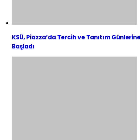
KSÜ, Piazza’da Tercih ve Tanıtım Günlerin
Başladı