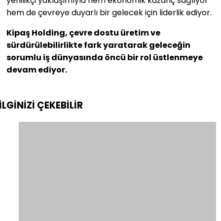
yenilikçi yaklaşımıyla hem ekonomik kazanç sağlıyor
hem de çevreye duyarlı bir gelecek için liderlik ediyor.
Kipaş Holding, çevre dostu üretim ve
sürdürülebilirlikte fark yaratarak geleceğin
sorumlu iş dünyasında öncü bir rol üstlenmeye
devam ediyor.
İLGİNİZİ
ÇEKEBİLİR