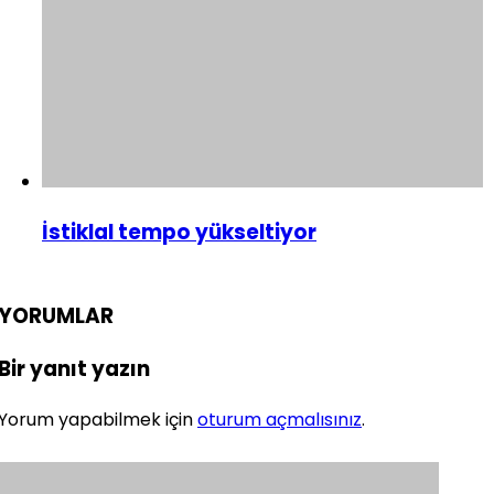
İstiklal tempo yükseltiyor
YORUMLAR
Bir yanıt yazın
Yorum yapabilmek için
oturum açmalısınız
.