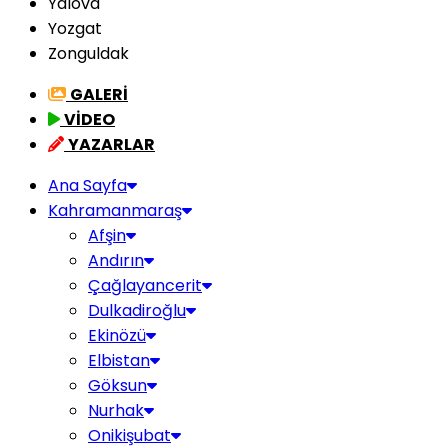
Yalova
Yozgat
Zonguldak
GALERİ
VİDEO
YAZARLAR
Ana Sayfa
Kahramanmaraş
Afşin
Andırın
Çağlayancerit
Dulkadiroğlu
Ekinözü
Elbistan
Göksun
Nurhak
Onikişubat