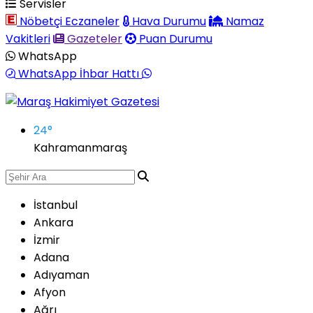
Servisler
Nöbetçi Eczaneler
Hava Durumu
Namaz
Vakitleri
Gazeteler
Puan Durumu
WhatsApp
WhatsApp İhbar Hattı
24
°
Kahramanmaraş
İstanbul
Ankara
İzmir
Adana
Adıyaman
Afyon
Ağrı