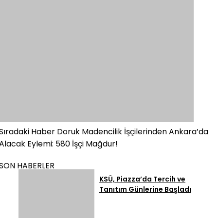
Sıradaki Haber
Doruk Madencilik İşçilerinden Ankara’da
Alacak Eylemi: 580 İşçi Mağdur!
SON HABERLER
KSÜ, Piazza’da Tercih ve
Tanıtım Günlerine Başladı