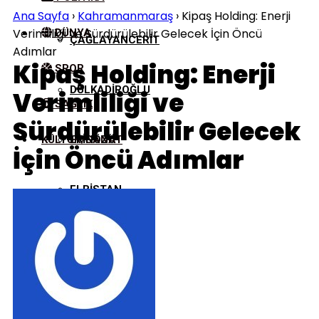
Ana Sayfa
›
Kahramanmaraş
›
Kipaş Holding: Enerji
Verimliliği ve Sürdürülebilir Gelecek İçin Öncü
DÜNYA
ÇAĞLAYANCERIT
Adımlar
Kipaş Holding: Enerji
SPOR
DULKADIROĞLU
Verimliliği ve
SAĞLIK
Sürdürülebilir Gelecek
KÜLTÜR/SANAT
EKINÖZÜ
İçin Öncü Adımlar
ELBISTAN
GÖKSUN
NURHAK