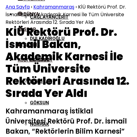
Ana Sayfa
›
Kahramanmaraş
›
KİÜ Rektörü Prof. Dr.
İsmail Bakan, Akademik Karnesi İle Tüm Üniversite
DÜNYA
ÇAĞLAYANCERIT
Rektörleri Arasında 12. Sırada Yer Aldı
KİÜ Rektörü Prof. Dr.
SPOR
DULKADIROĞLU
İsmail Bakan,
SAĞLIK
Akademik Karnesi İle
KÜLTÜR/SANAT
EKINÖZÜ
Tüm Üniversite
Rektörleri Arasında 12.
ELBISTAN
Sırada Yer Aldı
GÖKSUN
Kahramanmaraş İstiklal
Üniversitesi Rektörü Prof. Dr. İsmail
NURHAK
Bakan, “Rektörlerin Bilim Karnesi”