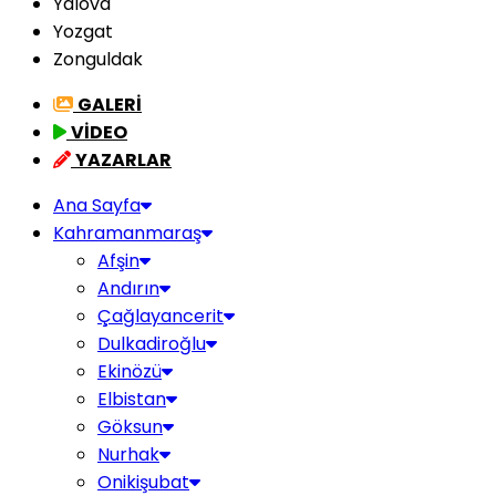
Yalova
Yozgat
Zonguldak
GALERİ
VİDEO
YAZARLAR
Ana Sayfa
Kahramanmaraş
Afşin
Andırın
Çağlayancerit
Dulkadiroğlu
Ekinözü
Elbistan
Göksun
Nurhak
Onikişubat