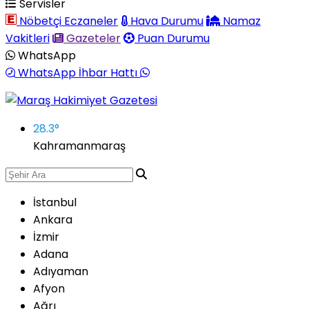
Servisler
Nöbetçi Eczaneler
Hava Durumu
Namaz
Vakitleri
Gazeteler
Puan Durumu
WhatsApp
WhatsApp İhbar Hattı
28.3
°
Kahramanmaraş
İstanbul
Ankara
İzmir
Adana
Adıyaman
Afyon
Ağrı