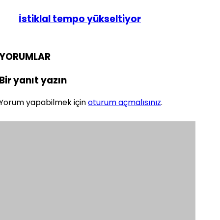
İstiklal tempo yükseltiyor
YORUMLAR
Bir yanıt yazın
Yorum yapabilmek için
oturum açmalısınız
.