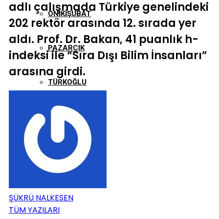
adlı çalışmada Türkiye genelindeki
ONIKIŞUBAT
202 rektör arasında 12. sırada yer
aldı. Prof. Dr. Bakan, 41 puanlık h-
PAZARCIK
indeksi ile “Sıra Dışı Bilim İnsanları”
arasına girdi.
TÜRKOĞLU
ŞÜKRÜ NALKESEN
TÜM YAZILARI