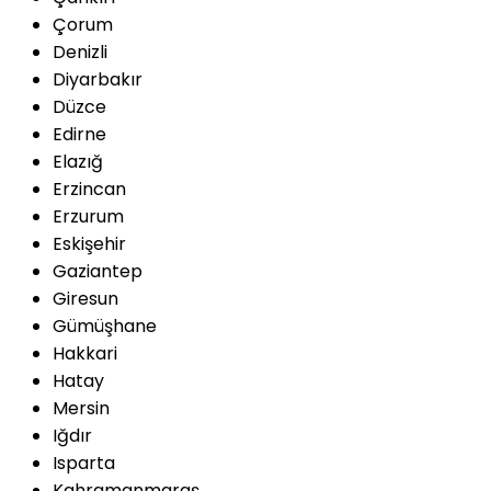
Çorum
Denizli
Diyarbakır
Düzce
Edirne
Elazığ
Erzincan
Erzurum
Eskişehir
Gaziantep
Giresun
Gümüşhane
Hakkari
Hatay
Mersin
Iğdır
Isparta
Kahramanmaraş