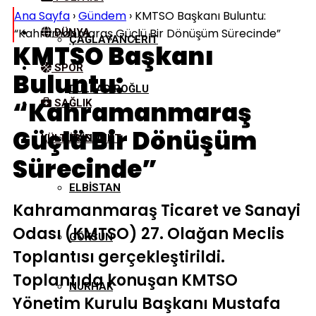
Ana Sayfa
›
Gündem
›
KMTSO Başkanı Buluntu:
“Kahramanmaraş Güçlü Bir Dönüşüm Sürecinde”
DÜNYA
ÇAĞLAYANCERIT
KMTSO Başkanı
SPOR
Buluntu:
DULKADIROĞLU
“Kahramanmaraş
SAĞLIK
Güçlü Bir Dönüşüm
KÜLTÜR/SANAT
EKINÖZÜ
Sürecinde”
ELBISTAN
Kahramanmaraş Ticaret ve Sanayi
Odası (KMTSO) 27. Olağan Meclis
GÖKSUN
Toplantısı gerçekleştirildi.
Toplantıda konuşan KMTSO
NURHAK
Yönetim Kurulu Başkanı Mustafa