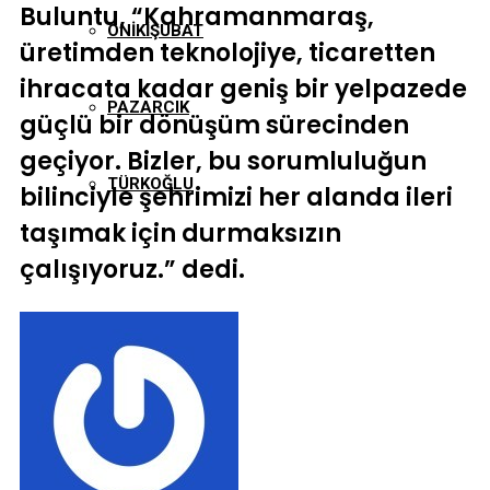
Buluntu, “Kahramanmaraş,
ONIKIŞUBAT
üretimden teknolojiye, ticaretten
ihracata kadar geniş bir yelpazede
PAZARCIK
güçlü bir dönüşüm sürecinden
geçiyor. Bizler, bu sorumluluğun
TÜRKOĞLU
bilinciyle şehrimizi her alanda ileri
taşımak için durmaksızın
çalışıyoruz.” dedi.