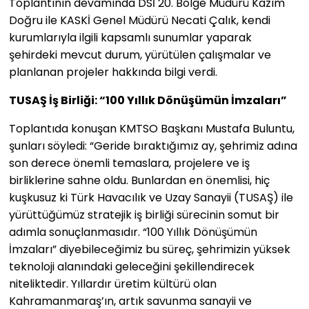
Toplantının devamında DSİ 20. Bölge Müdürü Kazım
Doğru ile KASKİ Genel Müdürü Necati Çalık, kendi
kurumlarıyla ilgili kapsamlı sunumlar yaparak
şehirdeki mevcut durum, yürütülen çalışmalar ve
planlanan projeler hakkında bilgi verdi.
TUSAŞ İş Birliği: “100 Yıllık Dönüşümün İmzaları”
Toplantıda konuşan KMTSO Başkanı Mustafa Buluntu,
şunları söyledi: “Geride bıraktığımız ay, şehrimiz adına
son derece önemli temaslara, projelere ve iş
birliklerine sahne oldu. Bunlardan en önemlisi, hiç
kuşkusuz ki Türk Havacılık ve Uzay Sanayii (TUSAŞ) ile
yürüttüğümüz stratejik iş birliği sürecinin somut bir
adımla sonuçlanmasıdır. “100 Yıllık Dönüşümün
İmzaları” diyebileceğimiz bu süreç, şehrimizin yüksek
teknoloji alanındaki geleceğini şekillendirecek
niteliktedir. Yıllardır üretim kültürü olan
Kahramanmaraş’ın, artık savunma sanayii ve