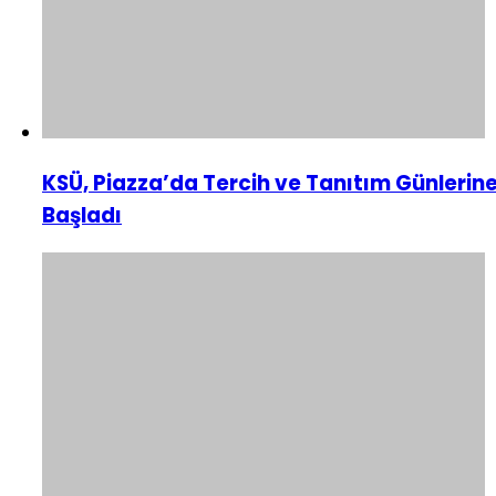
KSÜ, Piazza’da Tercih ve Tanıtım Günlerin
Başladı