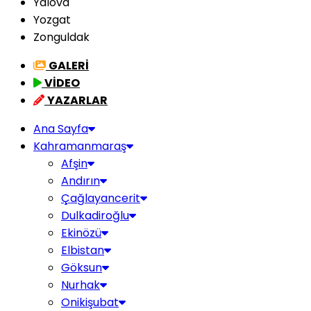
Yalova
Yozgat
Zonguldak
GALERİ
VİDEO
YAZARLAR
Ana Sayfa
Kahramanmaraş
Afşin
Andırın
Çağlayancerit
Dulkadiroğlu
Ekinözü
Elbistan
Göksun
Nurhak
Onikişubat