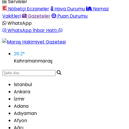
Servisler
Nöbetçi Eczaneler
Hava Durumu
Namaz
Vakitleri
Gazeteler
Puan Durumu
WhatsApp
WhatsApp İhbar Hattı
26.2
°
Kahramanmaraş
İstanbul
Ankara
İzmir
Adana
Adıyaman
Afyon
Ağrı