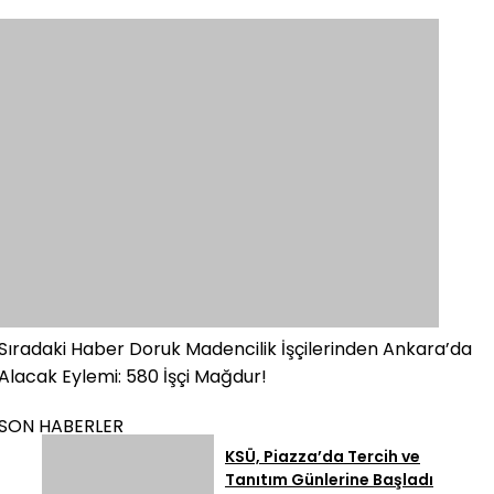
Sıradaki Haber
Doruk Madencilik İşçilerinden Ankara’da
Alacak Eylemi: 580 İşçi Mağdur!
SON HABERLER
KSÜ, Piazza’da Tercih ve
Tanıtım Günlerine Başladı