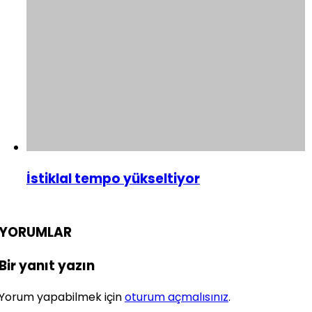
İstiklal tempo yükseltiyor
YORUMLAR
Bir yanıt yazın
Yorum yapabilmek için
oturum açmalısınız
.