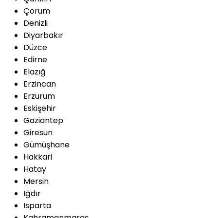
Çorum
Denizli
Diyarbakır
Düzce
Edirne
Elazığ
Erzincan
Erzurum
Eskişehir
Gaziantep
Giresun
Gümüşhane
Hakkari
Hatay
Mersin
Iğdır
Isparta
Kahramanmaraş