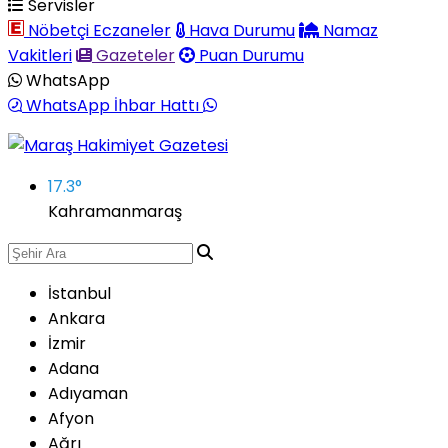
Servisler
Nöbetçi Eczaneler
Hava Durumu
Namaz
Vakitleri
Gazeteler
Puan Durumu
WhatsApp
WhatsApp İhbar Hattı
17.3
°
Kahramanmaraş
İstanbul
Ankara
İzmir
Adana
Adıyaman
Afyon
Ağrı