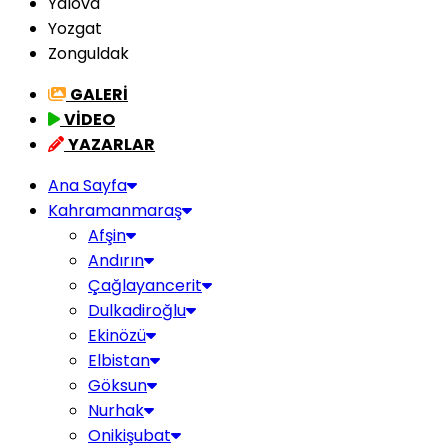
Yalova
Yozgat
Zonguldak
GALERİ
VİDEO
YAZARLAR
Ana Sayfa
Kahramanmaraş
Afşin
Andırın
Çağlayancerit
Dulkadiroğlu
Ekinözü
Elbistan
Göksun
Nurhak
Onikişubat