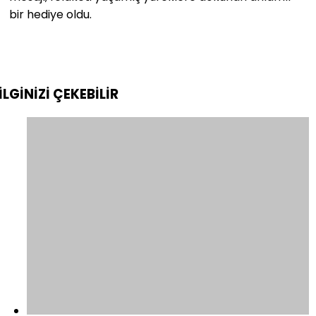
bir hediye oldu.
İLGİNİZİ
ÇEKEBİLİR