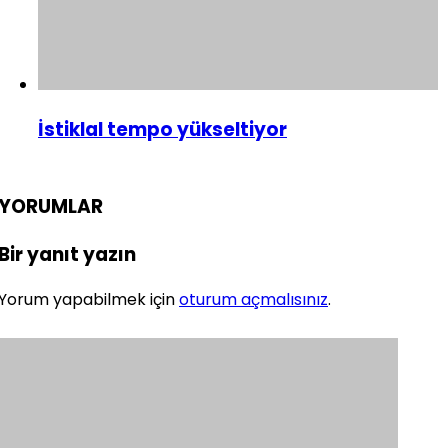
İstiklal tempo yükseltiyor
YORUMLAR
Bir yanıt yazın
Yorum yapabilmek için
oturum açmalısınız
.