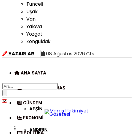
Tunceli
Uşak
Van
Yalova
Yozgat
Zonguldak
YAZARLAR
08 Ağustos 2026 Cts
ANA SAYFA
KAHRAMANMARAŞ
GÜNDEM
AFŞIN
EKONOMI
ANDIRIN
POLITIKA