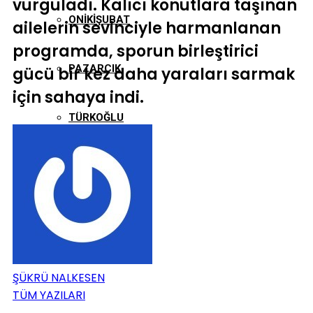
vurguladı. Kalıcı konutlara taşınan
ONIKIŞUBAT
ailelerin sevinciyle harmanlanan
programda, sporun birleştirici
PAZARCIK
gücü bir kez daha yaraları sarmak
için sahaya indi.
TÜRKOĞLU
ŞÜKRÜ NALKESEN
TÜM YAZILARI