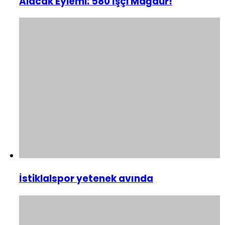
Alacak Eylemi: 580 İşçi Mağdur!
İstiklalspor yetenek avında