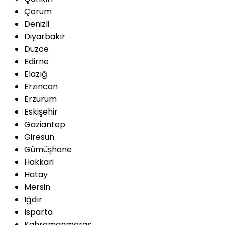
Çorum
Denizli
Diyarbakır
Düzce
Edirne
Elazığ
Erzincan
Erzurum
Eskişehir
Gaziantep
Giresun
Gümüşhane
Hakkari
Hatay
Mersin
Iğdır
Isparta
Kahramanmaraş