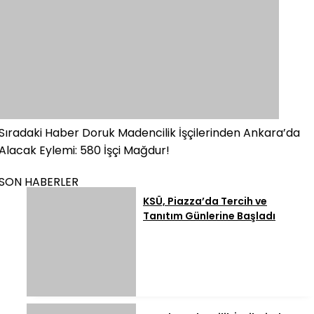
Sıradaki Haber
Doruk Madencilik İşçilerinden Ankara’da
Alacak Eylemi: 580 İşçi Mağdur!
SON HABERLER
KSÜ, Piazza’da Tercih ve
Tanıtım Günlerine Başladı