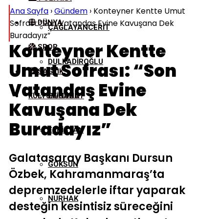
Ana Sayfa
›
Gündem
›
Konteyner Kentte Umut
Sofrası: “Son Vatandaş Evine Kavuşana Dek
DÜNYA
ÇAĞLAYANCERIT
Buradayız”
Konteyner Kentte
SPOR
DULKADIROĞLU
Umut Sofrası: “Son
SAĞLIK
Vatandaş Evine
KÜLTÜR/SANAT
EKINÖZÜ
Kavuşana Dek
Buradayız”
ELBISTAN
Galatasaray Başkanı Dursun
GÖKSUN
Özbek, Kahramanmaraş’ta
depremzedelerle iftar yaparak
NURHAK
desteğin kesintisiz süreceğini