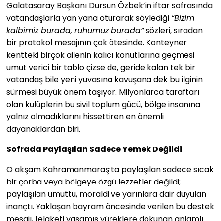
Galatasaray Başkanı Dursun Özbek’in iftar sofrasında
vatandaşlarla yan yana oturarak söylediği
“Bizim
kalbimiz burada, ruhumuz burada”
sözleri, sıradan
bir protokol mesajının çok ötesinde. Konteyner
kentteki birçok ailenin kalıcı konutlarına geçmesi
umut verici bir tablo çizse de, geride kalan tek bir
vatandaş bile yeni yuvasına kavuşana dek bu ilginin
sürmesi büyük önem taşıyor. Milyonlarca taraftarı
olan kulüplerin bu sivil toplum gücü, bölge insanına
yalnız olmadıklarını hissettiren en önemli
dayanaklardan biri.
Sofrada Paylaşılan Sadece Yemek Değildi
O akşam Kahramanmaraş’ta paylaşılan sadece sıcak
bir çorba veya bölgeye özgü lezzetler değildi;
paylaşılan umuttu, moraldi ve yarınlara dair duyulan
inançtı. Yaklaşan bayram öncesinde verilen bu destek
mesajı, felaketi yaşamış yüreklere dokunan anlamlı