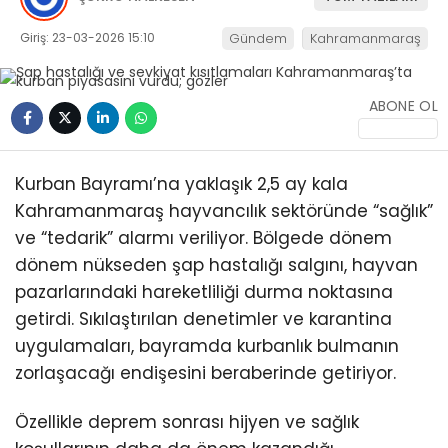
KÜLTÜR/SANAT
Giriş: 23-03-2026 15:10
Gündem
Kahramanmaraş
ABONE OL
WhatsApp
İhbar Hattı
Kurban Bayramı’na yaklaşık 2,5 ay kala
Kahramanmaraş hayvancılık sektöründe “sağlık”
ve “tedarik” alarmı veriliyor. Bölgede dönem
dönem nükseden şap hastalığı salgını, hayvan
pazarlarındaki hareketliliği durma noktasına
getirdi. Sıkılaştırılan denetimler ve karantina
uygulamaları, bayramda kurbanlık bulmanın
zorlaşacağı endişesini beraberinde getiriyor.
Özellikle deprem sonrası hijyen ve sağlık