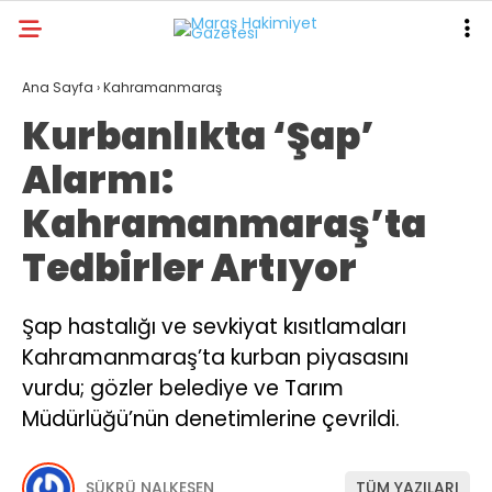
22.5
°
KAHRAMANMARAŞ
Ana Sayfa
›
Kahramanmaraş
Kurbanlıkta ‘Şap’
GALERİ
VİDEO
YAZARLAR
Alarmı:
ANA SAYFA
Kahramanmaraş’ta
KAHRAMANMARAŞ
Tedbirler Artıyor
GÜNDEM
EKONOMI
Şap hastalığı ve sevkiyat kısıtlamaları
Kahramanmaraş’ta kurban piyasasını
POLITIKA
vurdu; gözler belediye ve Tarım
DÜNYA
Müdürlüğü’nün denetimlerine çevrildi.
SPOR
ŞÜKRÜ NALKESEN
TÜM YAZILARI
SAĞLIK