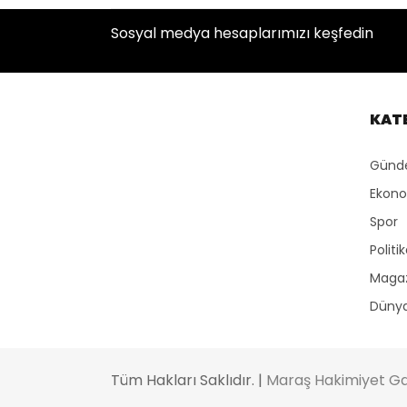
Sosyal medya hesaplarımızı keşfedin
KAT
Gün
Ekon
Spor
Politi
Maga
Düny
Tüm Hakları Saklıdır. |
Maraş Hakimiyet Ga