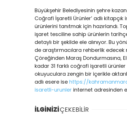
Büyükşehir Belediyesinin şehre kaza
Coğrafi İşaretli Ürünler’ adlı kitapçı
ürünlerini tanıtmak için hazırlandı.
işaret tesciline sahip ürünlerin tarihçe
detaylı bir şekilde ele alınıyor. Bu 
de araştırmacılara rehberlik edecek 
Çöreğinden Maraş Dondurmasına, Elb
kadar 31 farklı coğrafi işaretli ürünle
okuyuculara zengin bir içerikle aktar
adlı esere ise
https://kahramanmara
isaretli-urunler
internet adresinden e-
İLGİNİZİ
ÇEKEBİLİR