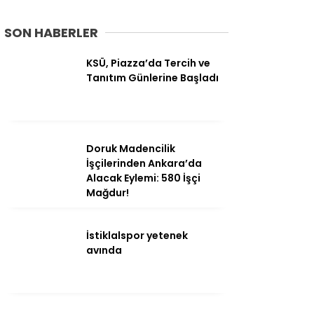
SON HABERLER
Ana Sayfa
KSÜ, Piazza’da Tercih ve
Kahramanmaraş
Tanıtım Günlerine Başladı
Gündem
Ekonomi
Politika
Doruk Madencilik
İşçilerinden Ankara’da
Dünya
Alacak Eylemi: 580 İşçi
Mağdur!
Spor
Sağlık
İstiklalspor yetenek
avında
Kültür/Sanat