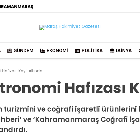
HRAMANMARAŞ
GÜNDEM
EKONOMI
POLITIKA
DÜNYA
Hafızası Kayıt Altında
tronomi Hafızası K
 turizmini ve coğrafi işaretli ürünlerin
ri’ ve ‘Kahramanmaraş Coğrafi İşaretl
andırdı.