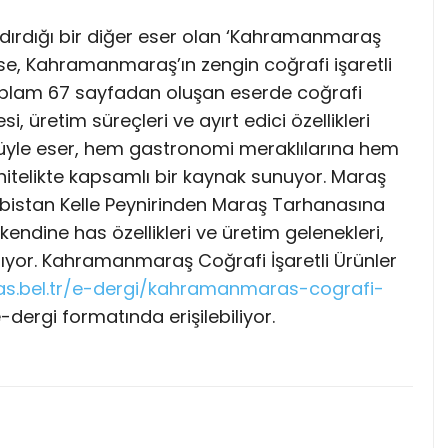
ndırdığı bir diğer eser olan ‘Kahramanmaraş
k ise, Kahramanmaraş’ın zengin coğrafi işaretli
 Toplam 67 sayfadan oluşan eserde coğrafi
si, üretim süreçleri ve ayırt edici özellikleri
yönüyle eser, hem gastronomi meraklılarına hem
nitelikte kapsamlı bir kaynak sunuyor. Maraş
istan Kelle Peynirinden Maraş Tarhanasına
r kendine has özellikleri ve üretim gelenekleri,
ılıyor. Kahramanmaraş Coğrafi İşaretli Ürünler
s.bel.tr/e-dergi/kahramanmaras-cografi-
dergi formatında erişilebiliyor.