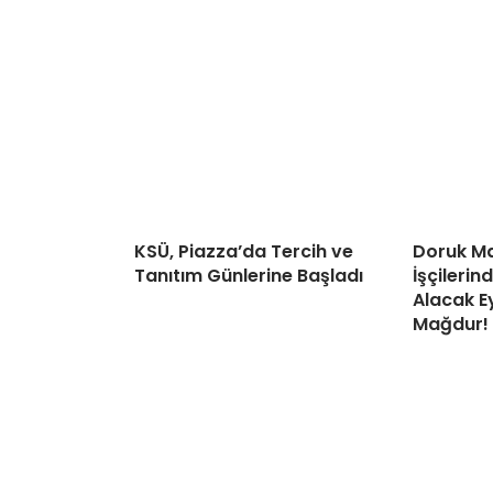
KSÜ, Piazza’da Tercih ve
Doruk Ma
Tanıtım Günlerine Başladı
İşçileri
Alacak Ey
Mağdur!