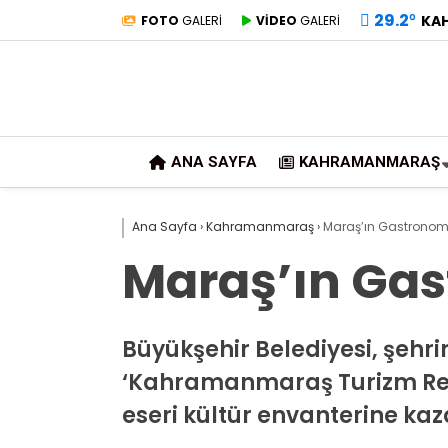
29.2
°
KA
FOTO
GALERİ
VİDEO
GALERİ
ANA SAYFA
KAHRAMANMARAŞ
Ana Sayfa
›
Kahramanmaraş
›
Maraş’ın Gastronomi 
Maraş’ın Gas
Büyükşehir Belediyesi, şehrin
‘Kahramanmaraş Turizm Rehbe
eseri kültür envanterine kaz