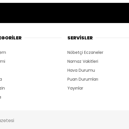
EGORİLER
SERVİSLER
dem
Nöbetçi Eczaneler
omi
Namaz Vakitleri
Hava Durumu
ka
Puan Durumları
zin
Yayınlar
a
zetesi