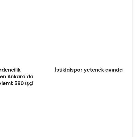
dencilik
İstiklalspor yetenek avında
nden Ankara’da
lemi: 580 İşçi