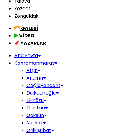
Yalova
Yozgat
Zonguldak
GALERİ
VİDEO
YAZARLAR
Ana Sayfa
Kahramanmaraş
Afşin
Andırın
Çağlayancerit
Dulkadiroğlu
Ekinözü
Elbistan
Göksun
Nurhak
Onikişubat