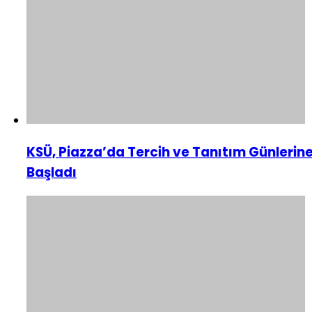
KSÜ, Piazza’da Tercih ve Tanıtım Günlerin
Başladı