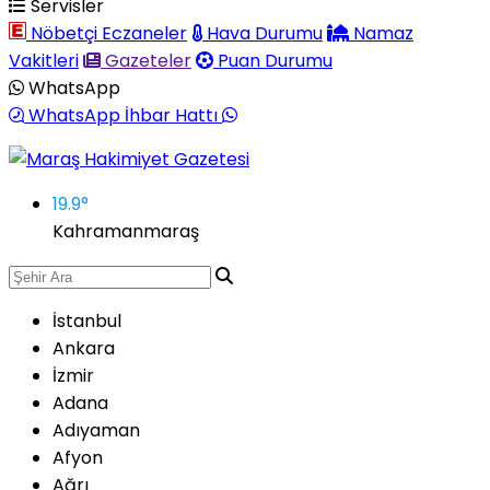
Servisler
Nöbetçi Eczaneler
Hava Durumu
Namaz
Vakitleri
Gazeteler
Puan Durumu
WhatsApp
WhatsApp İhbar Hattı
19.9
°
Kahramanmaraş
İstanbul
Ankara
İzmir
Adana
Adıyaman
Afyon
Ağrı