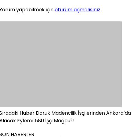
Yorum yapabilmek için
oturum açmalısınız
.
Sıradaki Haber
Doruk Madencilik İşçilerinden Ankara’da
Alacak Eylemi: 580 İşçi Mağdur!
SON HABERLER