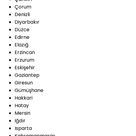
Çorum
Denizli
Diyarbakır
Düzce
Edirne
Elazığ
Erzincan
Erzurum
Eskişehir
Gaziantep
Giresun
Gümüşhane
Hakkari
Hatay
Mersin
Iğdır
Isparta
Kahramanmaraş