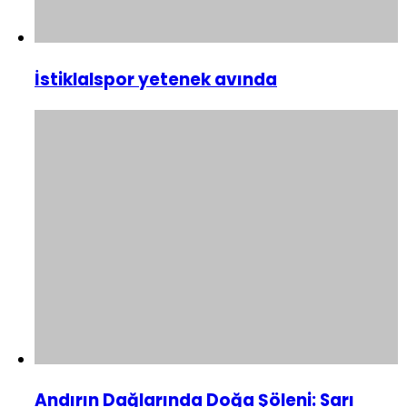
İstiklalspor yetenek avında
Andırın Dağlarında Doğa Şöleni: Sarı