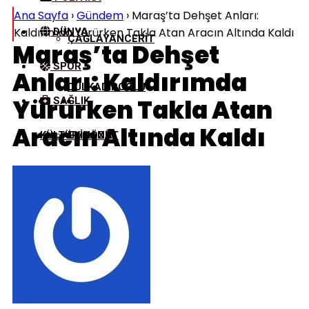
Ana Sayfa
›
Gündem
›
Maraş’ta Dehşet Anları:
Kaldırımda Yürürken Takla Atan Aracın Altında Kaldı
DÜNYA
ÇAĞLAYANCERIT
Maraş’ta Dehşet
SPOR
Anları: Kaldırımda
DULKADIROĞLU
Yürürken Takla Atan
SAĞLIK
Aracın Altında Kaldı
KÜLTÜR/SANAT
EKINÖZÜ
ELBISTAN
GÖKSUN
NURHAK