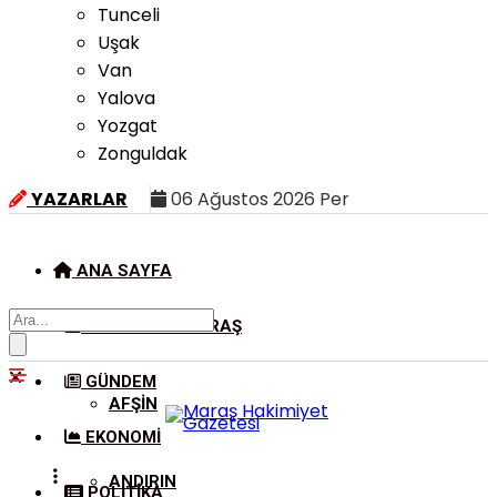
Tunceli
Uşak
Van
Yalova
Yozgat
Zonguldak
YAZARLAR
06 Ağustos 2026 Per
ANA SAYFA
KAHRAMANMARAŞ
GÜNDEM
AFŞIN
EKONOMI
ANDIRIN
POLITIKA