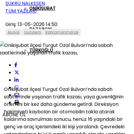
ŞÜKRÜ NALKESEN
ONIKIŞUBAT
TÜM YAZILARI
Giriş: 13-05-2026 14:50
PAZARCIK
Asayiş
Gündem
Kahramanmaraş
TÜRKOĞLU
Onikişubat ilçesi Turgut Özal Bulvarı’nda sabah
saatlerinde yaşanan trafik kazası, yaya güvenliğinin
önemini bir kez daha gündeme getirdi. Direksiyon
hakimiyeti kaybolan bir otomobilin takla atarak
ABONE OL
kaldırıma savrulması sonucu, henüz 16 yaşındaki bir
genç ve araç içerisindeki iki kişi yaralandı. Çevredeki