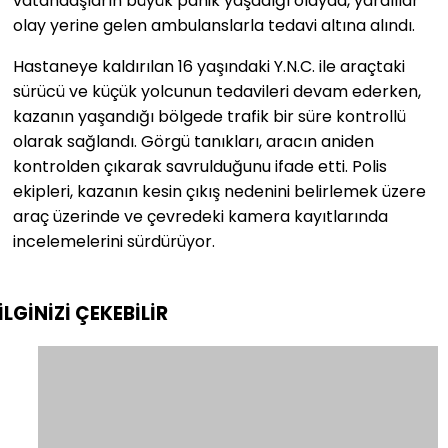
vatandaşların büyük panik yaşadığı olayda, yaralılar
olay yerine gelen ambulanslarla tedavi altına alındı.
Hastaneye kaldırılan 16 yaşındaki Y.N.C. ile araçtaki
sürücü ve küçük yolcunun tedavileri devam ederken,
kazanın yaşandığı bölgede trafik bir süre kontrollü
olarak sağlandı. Görgü tanıkları, aracın aniden
kontrolden çıkarak savrulduğunu ifade etti. Polis
ekipleri, kazanın kesin çıkış nedenini belirlemek üzere
araç üzerinde ve çevredeki kamera kayıtlarında
incelemelerini sürdürüyor.
İLGİNİZİ
ÇEKEBİLİR