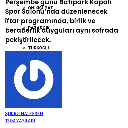
Perşembe günü Batıpark Kapalı
ONIKIŞUBAT
Spor Salonu’nda düzenlenecek
iftar programında, birlik ve
PAZARCIK
beraberlik duyguları aynı sofrada
pekiştirilecek.
TÜRKOĞLU
ŞÜKRÜ NALKESEN
TÜM YAZILARI