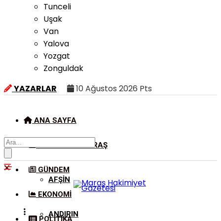
Tunceli
Uşak
Van
Yalova
Yozgat
Zonguldak
YAZARLAR
10 Ağustos 2026 Pts
ANA SAYFA
KAHRAMANMARAŞ
GÜNDEM
AFŞIN
EKONOMI
ANDIRIN
POLITIKA