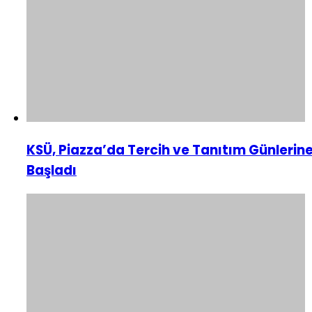
KSÜ, Piazza’da Tercih ve Tanıtım Günlerin
Başladı