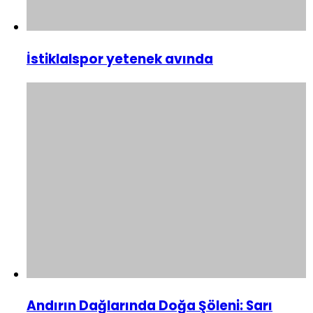
İstiklalspor yetenek avında
Andırın Dağlarında Doğa Şöleni: Sarı