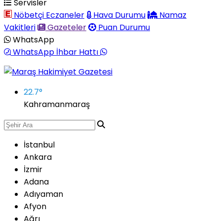
Servisler
Nöbetçi Eczaneler
Hava Durumu
Namaz
Vakitleri
Gazeteler
Puan Durumu
WhatsApp
WhatsApp İhbar Hattı
22.7
°
Kahramanmaraş
İstanbul
Ankara
İzmir
Adana
Adıyaman
Afyon
Ağrı