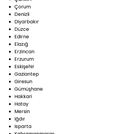
Çorum
Denizli
Diyarbakır
Düzce
Edirne
Elazığ
Erzincan
Erzurum
Eskişehir
Gaziantep
Giresun
Gümüşhane
Hakkari
Hatay
Mersin
Iğdır
Isparta
Kahramanmaraş