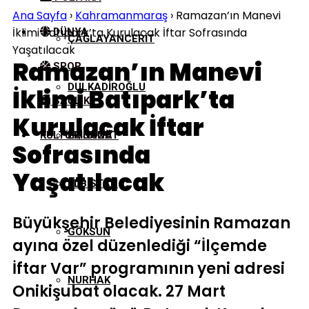
Ana Sayfa
›
Kahramanmaraş
›
Ramazan’ın Manevi
İklimi Batıpark’ta Kurulacak İftar Sofrasında
DÜNYA
ÇAĞLAYANCERIT
Yaşatılacak
Ramazan’ın Manevi
SPOR
DULKADIROĞLU
İklimi Batıpark’ta
SAĞLIK
Kurulacak İftar
KÜLTÜR/SANAT
EKINÖZÜ
Sofrasında
Yaşatılacak
ELBISTAN
Büyükşehir Belediyesinin Ramazan
GÖKSUN
ayına özel düzenlediği “İlçemde
İftar Var” programının yeni adresi
NURHAK
Onikişubat olacak. 27 Mart