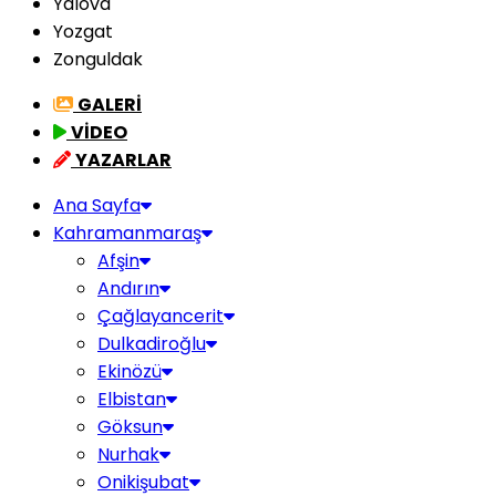
Yalova
Yozgat
Zonguldak
GALERİ
VİDEO
YAZARLAR
Ana Sayfa
Kahramanmaraş
Afşin
Andırın
Çağlayancerit
Dulkadiroğlu
Ekinözü
Elbistan
Göksun
Nurhak
Onikişubat