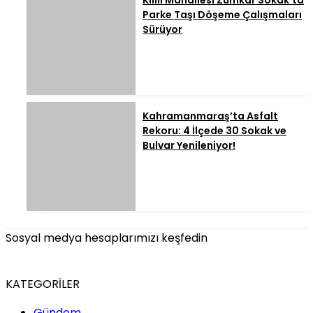
Kılılı Mahallesi Zülfikar Sokak’ta
Parke Taşı Döşeme Çalışmaları
Sürüyor
Kahramanmaraş’ta Asfalt
Rekoru: 4 İlçede 30 Sokak ve
Bulvar Yenileniyor!
Sosyal medya hesaplarımızı keşfedin
KATEGORİLER
Gündem