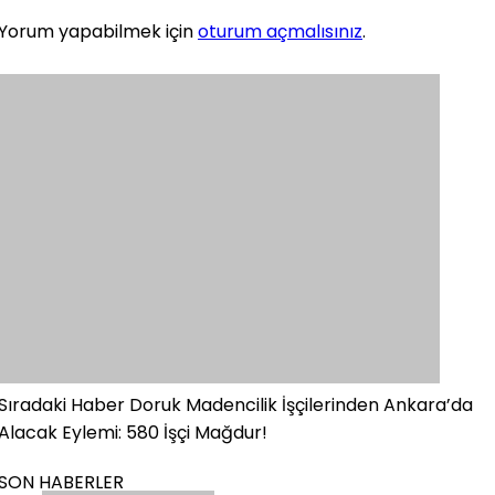
Yorum yapabilmek için
oturum açmalısınız
.
Sıradaki Haber
Doruk Madencilik İşçilerinden Ankara’da
Alacak Eylemi: 580 İşçi Mağdur!
SON HABERLER