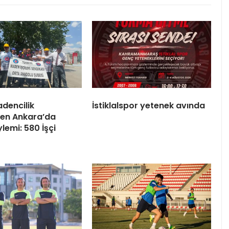
dencilik
İstiklalspor yetenek avında
nden Ankara’da
lemi: 580 İşçi