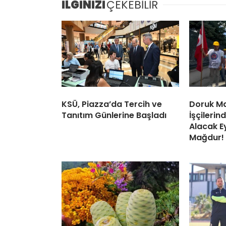
İLGİNİZİ
ÇEKEBİLİR
KSÜ, Piazza’da Tercih ve
Doruk Ma
Tanıtım Günlerine Başladı
İşçileri
Alacak Ey
Mağdur!