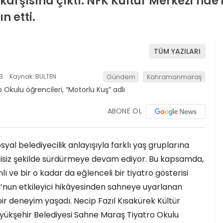
ri karşısına çıktı. NFK Kültür Merkezi’nd
n etti.
TÜM YAZILARI
3
Kaynak: BULTEN
Gündem
Kahramanmaraş
ABONE OL
l belediyecilik anlayışıyla farklı yaş gruplarına
intisiz şekilde sürdürmeye devam ediyor. Bu kapsamda,
 ve bir o kadar da eğlenceli bir tiyatro gösterisi
ğlu’nun etkileyici hikâyesinden sahneye uyarlanan
 bir deneyim yaşadı. Necip Fazıl Kısakürek Kültür
yükşehir Belediyesi Sahne Maraş Tiyatro Okulu