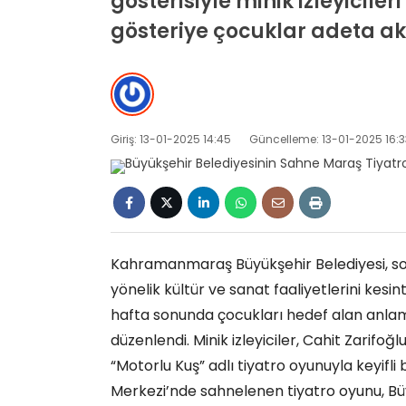
gösterisiyle minik izleyicile
gösteriye çocuklar adeta akı
Giriş: 13-01-2025 14:45
Güncelleme: 13-01-2025 16:3
Kahramanmaraş Büyükşehir Belediyesi, sosya
yönelik kültür ve sanat faaliyetlerini kes
hafta sonunda çocukları hedef alan anlamlı
düzenlendi. Minik izleyiciler, Cahit Zarifo
“Motorlu Kuş” adlı tiyatro oyunuyla keyifli
Merkezi’nde sahnelenen tiyatro oyunu, Bü