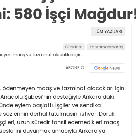
i: 580 İşçi Mağdur
TÜM YAZILARI
Gündem
Kahramanmaraş
ABONE OL
er, ödenmeyen maaş ve tazminat alacakları için
a Anadolu Şubesi’nin desteğiyle Ankara’daki
ünde eylem başlattı. İşçiler ve sendika
e sözlerinin derhal tutulmasını istiyor. Doruk
şçileri, uzun süredir tahsil edemedikleri maaş
a seslerini duyurmak amacıyla Ankara’ya