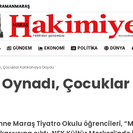
RAMANMARAŞ
GÜNDEM
EKONOMI
POLITIKA
DÜNYA
ı, Çocuklar Kahkahaya Doydu
 Oynadı, Çocukla
ne Maraş Tiyatro Okulu öğrencileri, “Mo