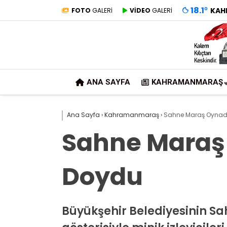
18.1
°
KAH
FOTO
GALERİ
VİDEO
GALERİ
ANA SAYFA
KAHRAMANMARAŞ
Ana Sayfa
›
Kahramanmaraş
›
Sahne Maraş Oynad
Sahne Maraş
Doydu
Büyükşehir Belediyesinin Sah