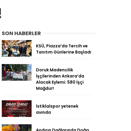
!
SON HABERLER
KSÜ, Piazza’da Tercih ve
Tanıtım Günlerine Başladı
Doruk Madencilik
İşçilerinden Ankara’da
Alacak Eylemi: 580 İşçi
Mağdur!
İstiklalspor yetenek
avında
Andırın Dağlarında Doğa