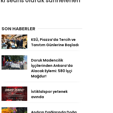
e iki seans olarak sahnelenen
SON HABERLER
KSÜ, Piazza’da Tercih ve
Tanıtım Günlerine Başladı
Doruk Madencilik
İşçilerinden Ankara’da
Alacak Eylemi: 580 İşçi
Mağdur!
İstiklalspor yetenek
avında
Andırın Dağlarında Doğa