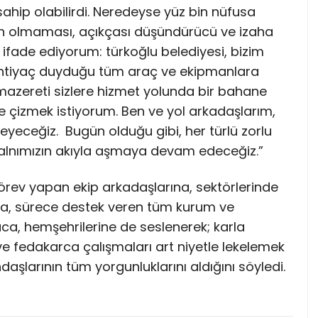
ahip olabilirdi. Neredeyse yüz bin nüfusa
ın olmaması, açıkçası düşündürücü ve izaha
 ifade ediyorum: türkoğlu belediyesi, bizim
 ihtiyaç duyduğu tüm araç ve ekipmanlara
r mazereti sizlere hizmet yolunda bir bahane
le çizmek istiyorum. Ben ve yol arkadaşlarım,
yeceğiz. Bugün olduğu gibi, her türlü zorlu
, alnımızın akıyla aşmaya devam edeceğiz.”
ev yapan ekip arkadaşlarına, sektörlerinde
ına, sürece destek veren tüm kurum ve
aca, hemşehrilerine de seslenerek; karla
e fedakarca çalışmaları art niyetle lekelemek
aşlarının tüm yorgunluklarını aldığını söyledi.