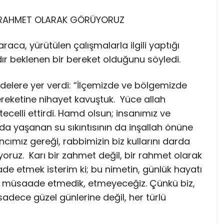
L RAHMET OLARAK GÖRÜYORUZ
ca, yürütülen çalışmalarla ilgili yaptığı
dır beklenen bir bereket olduğunu söyledi.
delere yer verdi: “İlçemizde ve bölgemizde
bereketine nihayet kavuştuk. Yüce allah
tecelli ettirdi. Hamd olsun; insanımız ve
da yaşanan su sıkıntısının da inşallah önüne
cımız gereği, rabbimizin biz kullarını darda
ruz. Karı bir zahmet değil, bir rahmet olarak
ade etmek isterim ki; bu nimetin, günlük hayatı
a müsaade etmedik, etmeyeceğiz. Çünkü biz,
adece güzel günlerine değil, her türlü