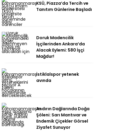
KSÜ, Piazza’da Tercih ve
Tanıtım Günlerine Başladı
Doruk Madencilik
İşçilerinden Ankara’da
Alacak Eylemi: 580 İşçi
Mağdur!
İstiklalspor yetenek
avında
Andırın Dağlarında Doğa
Şöleni: Sarı Mantıvar ve
Endemik Çiçekler Görsel
Ziyafet Sunuyor