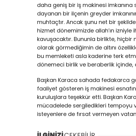
daha geniş bir iş makinesi imkanına s
dayanan bir ilçenin greyder imkanın
muhtaçtır. Ancak şunu net bir şekilde
hizmet dönemimizde allah’ın izniyle
kavuşacaktır. Bununla birlikte, hiçbi
olarak görmediğimin de altını özellik
bu memleketi asla kaderine terk etme
dönemeci birlik ve beraberlik içinde
Başkan Karaca sahada fedakarca gör
faaliyet gösteren iş makinesi esnaf
kuruluşlara teşekkür etti. Başkan Kar
mücadelede sergiledikleri tempoyu v
isteyenlere de fırsat vermeyen vatand
İLGİNİZİ
ÇEKEBİLİR