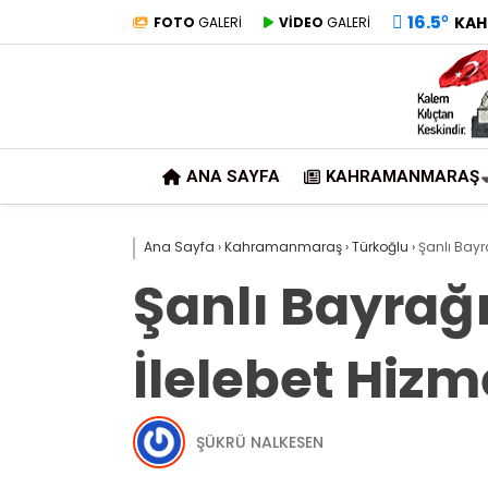
16.5
°
KAH
FOTO
GALERİ
VİDEO
GALERİ
ANA SAYFA
KAHRAMANMARAŞ
Ana Sayfa
›
Kahramanmaraş
›
Türkoğlu
›
Şanlı Bayr
Şanlı Bayrağ
İlelebet Hizm
ŞÜKRÜ NALKESEN