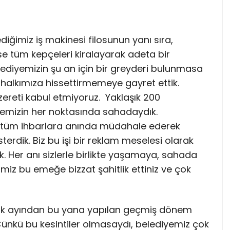
ediğimiz iş makinesi filosunun yanı sıra,
e tüm kepçeleri kiralayarak adeta bir
belediyemizin şu an için bir greyderi bulunmasa
e halkımıza hissettirmemeye gayret ettik.
ereti kabul etmiyoruz. Yaklaşık 200
çemizin her noktasında sahadaydık.
en tüm ihbarlara anında müdahale ederek
dik. Biz bu işi bir reklam meselesi olarak
dık. Her anı sizlerle birlikte yaşamaya, sahada
imiz bu emeğe bizzat şahitlik ettiniz ve çok
n ocak ayından bu yana yapılan geçmiş dönem
 Çünkü bu kesintiler olmasaydı, belediyemiz çok