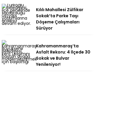
Kılılı Mahallesi Zülfikar
Sokak’ta Parke Taşı
Döşeme Çalışmaları
Sürüyor
Kahramanmaraş’ta
Asfalt Rekoru: 4 İlçede 30
Sokak ve Bulvar
Yenileniyor!