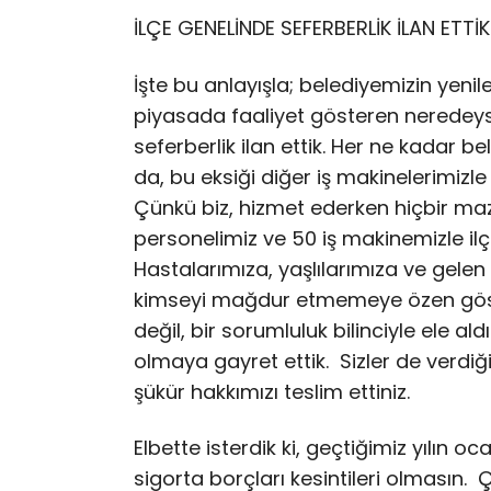
İLÇE GENELİNDE SEFERBERLİK İLAN ETTİK
İşte bu anlayışla; belediyemizin yenil
piyasada faaliyet gösteren neredeys
seferberlik ilan ettik. Her ne kadar 
da, bu eksiği diğer iş makinelerimizl
Çünkü biz, hizmet ederken hiçbir maz
personelimiz ve 50 iş makinemizle il
Hastalarımıza, yaşlılarımıza ve gel
kimseyi mağdur etmemeye özen göster
değil, bir sorumluluk bilinciyle ele al
olmaya gayret ettik. Sizler de verdiğ
şükür hakkımızı teslim ettiniz.
Elbette isterdik ki, geçtiğimiz yılı
sigorta borçları kesintileri olmasın.