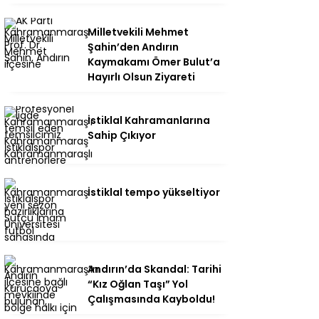
Milletvekili Mehmet
Şahin’den Andırın
Kaymakamı Ömer Bulut’a
Hayırlı Olsun Ziyareti
İstiklal Kahramanlarına
Sahip Çıkıyor
İstiklal tempo yükseltiyor
Andırın’da Skandal: Tarihi
“Kız Oğlan Taşı” Yol
Çalışmasında Kayboldu!