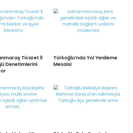
maraş Ticaret İl
Türkoğlu’nda Yol Yenileme
ü Denetimlerini
Mesaisi
yor