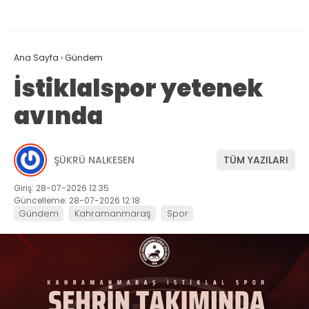
Ana Sayfa
›
Gündem
İstiklalspor yetenek
avında
ŞÜKRÜ NALKESEN
TÜM YAZILARI
Giriş: 28-07-2026 12:35
Güncelleme: 28-07-2026 12:18
Gündem
Kahramanmaraş
Spor