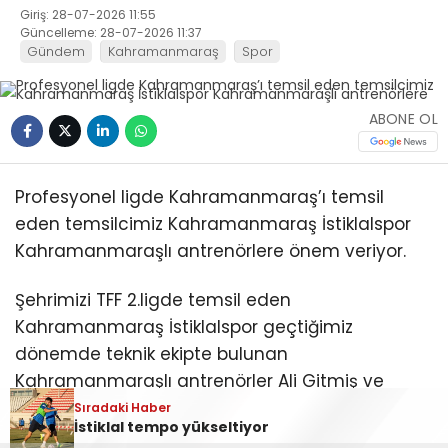
Giriş: 28-07-2026 11:55
Güncelleme: 28-07-2026 11:37
Gündem
Kahramanmaraş
Spor
ABONE OL
Profesyonel ligde Kahramanmaraş’ı temsil
eden temsilcimiz Kahramanmaraş İstiklalspor
Kahramanmaraşlı antrenörlere önem veriyor.
Şehrimizi TFF 2.ligde temsil eden
Kahramanmaraş İstiklalspor geçtiğimiz
dönemde teknik ekipte bulunan
Kahramanmaraşlı antrenörler Ali Gitmiş ve
Bünyamin Kılınç yeni sezonda yine teknik ekipte
Sıradaki Haber
Sıradaki Haber
Sıradaki Haber
İstiklalspor yetenek avında
İstiklal tempo yükseltiyor
Andırın Dağlarında Doğa Şöleni: Sarı Mantıvar ve Endemik Çiçekler Görsel Ziyafet Sunuyor
yer alacak ayrıca ekibe Kahramanmaraşlı