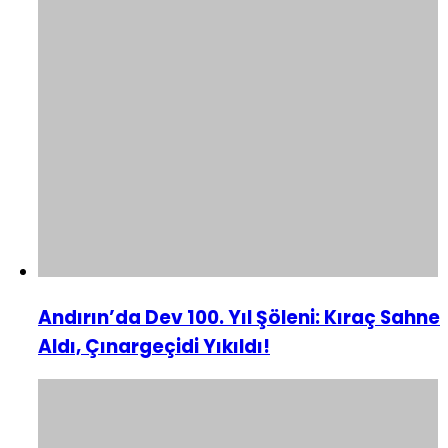
Andırın’da Dev 100. Yıl Şöleni: Kıraç Sahne
Aldı, Çınargeçidi Yıkıldı!