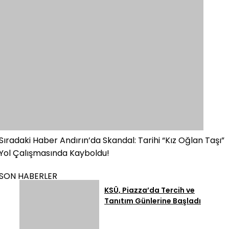
Sıradaki Haber
Andırın’da Skandal: Tarihi “Kız Oğlan Taşı”
Yol Çalışmasında Kayboldu!
SON HABERLER
KSÜ, Piazza’da Tercih ve
Tanıtım Günlerine Başladı