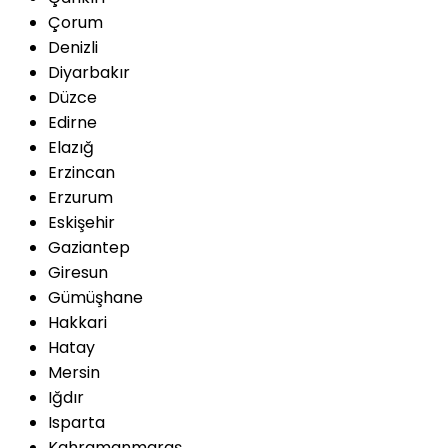
Çorum
Denizli
Diyarbakır
Düzce
Edirne
Elazığ
Erzincan
Erzurum
Eskişehir
Gaziantep
Giresun
Gümüşhane
Hakkari
Hatay
Mersin
Iğdır
Isparta
Kahramanmaraş