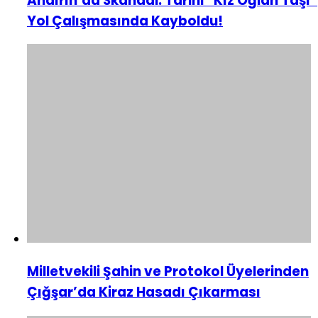
Andırın’da Skandal: Tarihi “Kız Oğlan Taşı”
Yol Çalışmasında Kayboldu!
Milletvekili Şahin ve Protokol Üyelerinden
Çığşar’da Kiraz Hasadı Çıkarması