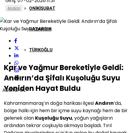
Giriş: 07-02-2026 11:31
Andırın
ONIKIŞUBAT
PAZARCIK
TÜRKOĞLU
Kar ve Yağmur Bereketiyle Geldi:
Andırın’da Şifalı Kuşoluğu Suyu
Yeniden Hayat Buldu
ABONE OL
Kahramanmaraş’ın doğa harikası ilçesi
Andırın
’da,
bölge halkı için hem bir içme suyu kaynağı hem de bir
gelenek olan
Kuşoluğu Suyu
, yoğun yağışların
ardından tekrar coşkuyla akmaya başladı. Tırıl
Dağı’nın zirvelerinden süzülüp gelen bu doğal kaynak,