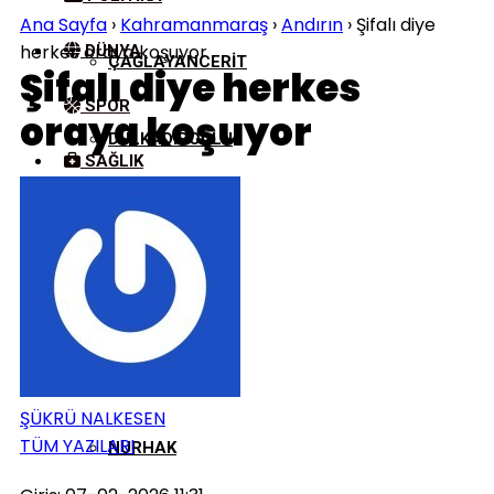
Ana Sayfa
›
Kahramanmaraş
›
Andırın
›
Şifalı diye
herkes oraya koşuyor
DÜNYA
ÇAĞLAYANCERIT
Şifalı diye herkes
SPOR
oraya koşuyor
DULKADIROĞLU
SAĞLIK
KÜLTÜR/SANAT
EKINÖZÜ
ELBISTAN
GÖKSUN
ŞÜKRÜ NALKESEN
TÜM YAZILARI
NURHAK