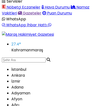
Servisler
Nöbetçi Eczaneler
Hava Durumu
Namaz
Vakitleri
Gazeteler
Puan Durumu
WhatsApp
WhatsApp İhbar Hattı
27.4
°
Kahramanmaraş
İstanbul
Ankara
İzmir
Adana
Adıyaman
Afyon
Ağrı