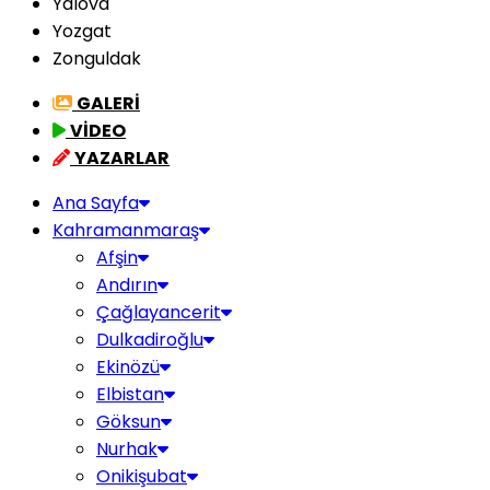
Yalova
Yozgat
Zonguldak
GALERİ
VİDEO
YAZARLAR
Ana Sayfa
Kahramanmaraş
Afşin
Andırın
Çağlayancerit
Dulkadiroğlu
Ekinözü
Elbistan
Göksun
Nurhak
Onikişubat