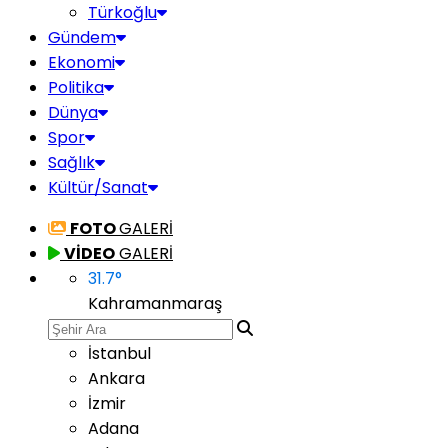
Türkoğlu
Gündem
Ekonomi
Politika
Dünya
Spor
Sağlık
Kültür/Sanat
FOTO
GALERİ
VİDEO
GALERİ
31.7
°
Kahramanmaraş
İstanbul
Ankara
İzmir
Adana