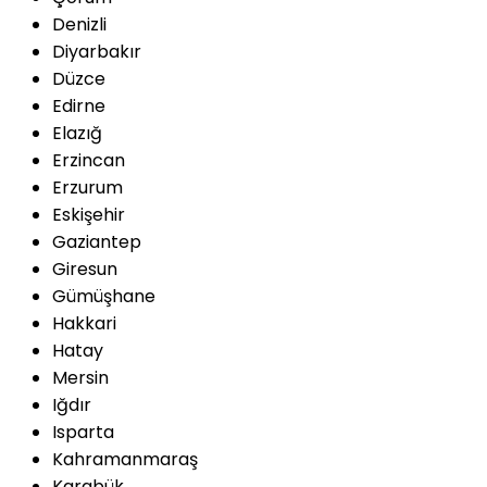
Denizli
Diyarbakır
Düzce
Edirne
Elazığ
Erzincan
Erzurum
Eskişehir
Gaziantep
Giresun
Gümüşhane
Hakkari
Hatay
Mersin
Iğdır
Isparta
Kahramanmaraş
Karabük