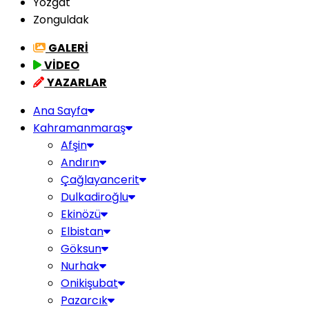
Yozgat
Zonguldak
GALERİ
VİDEO
YAZARLAR
Ana Sayfa
Kahramanmaraş
Afşin
Andırın
Çağlayancerit
Dulkadiroğlu
Ekinözü
Elbistan
Göksun
Nurhak
Onikişubat
Pazarcık