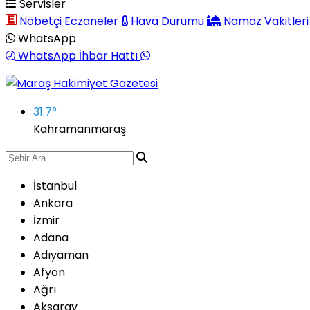
Servisler
Nöbetçi Eczaneler
Hava Durumu
Namaz Vakitleri
WhatsApp
WhatsApp İhbar Hattı
31.7
°
Kahramanmaraş
İstanbul
Ankara
İzmir
Adana
Adıyaman
Afyon
Ağrı
Aksaray