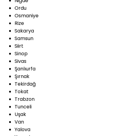
Niğde
Ordu
Osmaniye
Rize
Sakarya
Samsun
Siirt
Sinop
Sivas
Şanlıurfa
Şırnak
Tekirdağ
Tokat
Trabzon
Tunceli
Uşak
Van
Yalova