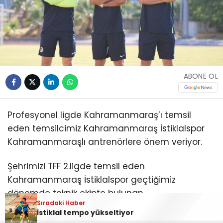
ABONE OL
Profesyonel ligde Kahramanmaraş’ı temsil
eden temsilcimiz Kahramanmaraş İstiklalspor
Kahramanmaraşlı antrenörlere önem veriyor.
Şehrimizi TFF 2.ligde temsil eden
Kahramanmaraş İstiklalspor geçtiğimiz
dönemde teknik ekipte bulunan
Sıradaki Haber
Kahramanmaraşlı antrenörler Ali Gitmiş ve
İstiklal tempo yükseltiyor
Bünyamin Kılınç yeni sezonda yine teknik ekipte