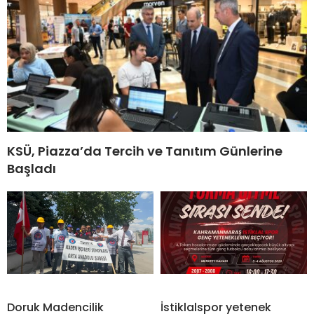
KSÜ, Piazza’da Tercih ve Tanıtım Günlerine
Başladı
Doruk Madencilik
İstiklalspor yetenek