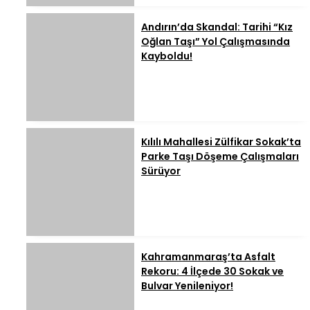
Andırın’da Skandal: Tarihi “Kız
Oğlan Taşı” Yol Çalışmasında
Kayboldu!
Kılılı Mahallesi Zülfikar Sokak’ta
Parke Taşı Döşeme Çalışmaları
Sürüyor
Kahramanmaraş’ta Asfalt
Rekoru: 4 İlçede 30 Sokak ve
Bulvar Yenileniyor!