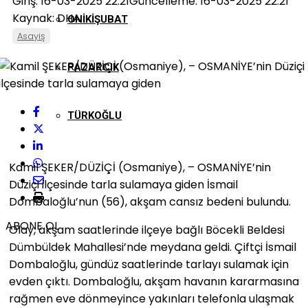
Giriş: 16-03-2025 22:21
Güncelleme: 16-03-2025 22:21
Kaynak: DHA
ONIKIŞUBAT
Asayiş
PAZARCIK
TÜRKOĞLU
Kamil ŞEKER/DÜZİÇİ (Osmaniye), – OSMANİYE’nin
Düziçi ilçesinde tarla sulamaya giden İsmail
Dombaloğlu’nun (56), akşam cansız bedeni bulundu.
ABONE OL
Olay, akşam saatlerinde ilçeye bağlı Böcekli Beldesi
Dümbüldek Mahallesi’nde meydana geldi. Çiftçi İsmail
Dombaloğlu, gündüz saatlerinde tarlayı sulamak için
evden çıktı. Dombaloğlu, akşam havanın kararmasına
rağmen eve dönmeyince yakınları telefonla ulaşmak