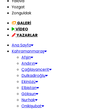
Yalova
Yozgat
Zonguldak
GALERİ
VİDEO
YAZARLAR
Ana Sayfa
Kahramanmaraş
Afşin
Andırın
Çağlayancerit
Dulkadiroğlu
Ekinözü
Elbistan
Göksun
Nurhak
Onikişubat