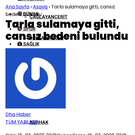
Ana Sayfa
›
Asayiş
›
Tarla sulamaya gitti, cansız
bedeni bulundu
DÜNYA
ÇAĞLAYANCERIT
Tarla sulamaya gitti,
SPOR
cansız bedeni bulundu
DULKADIROĞLU
SAĞLIK
KÜLTÜR/SANAT
EKINÖZÜ
ELBISTAN
GÖKSUN
Dha Haber
TÜM YAZILARI
NURHAK