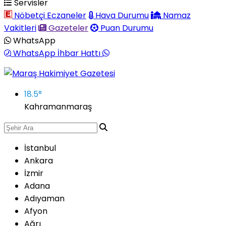
Servisler
Nöbetçi Eczaneler
Hava Durumu
Namaz
Vakitleri
Gazeteler
Puan Durumu
WhatsApp
WhatsApp İhbar Hattı
18.5
°
Kahramanmaraş
İstanbul
Ankara
İzmir
Adana
Adıyaman
Afyon
Ağrı