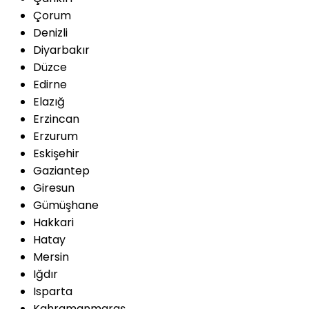
Çorum
Denizli
Diyarbakır
Düzce
Edirne
Elazığ
Erzincan
Erzurum
Eskişehir
Gaziantep
Giresun
Gümüşhane
Hakkari
Hatay
Mersin
Iğdır
Isparta
Kahramanmaraş