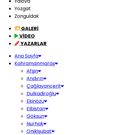
Yalova
Yozgat
Zonguldak
GALERİ
VİDEO
YAZARLAR
Ana Sayfa
Kahramanmaraş
Afşin
Andırın
Çağlayancerit
Dulkadiroğlu
Ekinözü
Elbistan
Göksun
Nurhak
Onikişubat