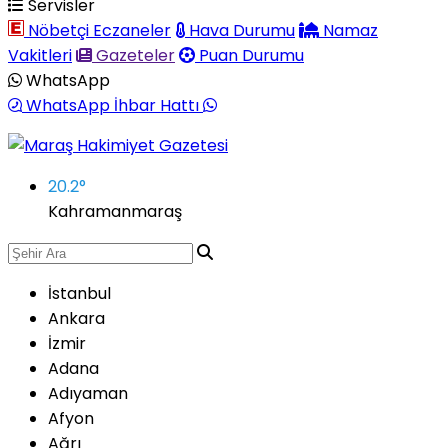
Servisler
Nöbetçi Eczaneler
Hava Durumu
Namaz
Vakitleri
Gazeteler
Puan Durumu
WhatsApp
WhatsApp İhbar Hattı
20.2
°
Kahramanmaraş
İstanbul
Ankara
İzmir
Adana
Adıyaman
Afyon
Ağrı