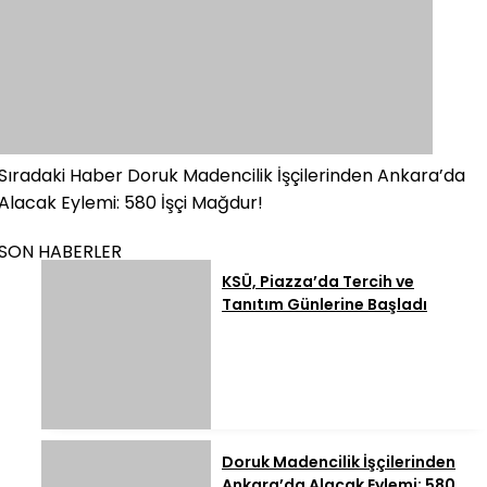
Sıradaki Haber
Doruk Madencilik İşçilerinden Ankara’da
Alacak Eylemi: 580 İşçi Mağdur!
SON HABERLER
KSÜ, Piazza’da Tercih ve
Tanıtım Günlerine Başladı
Doruk Madencilik İşçilerinden
Ankara’da Alacak Eylemi: 580