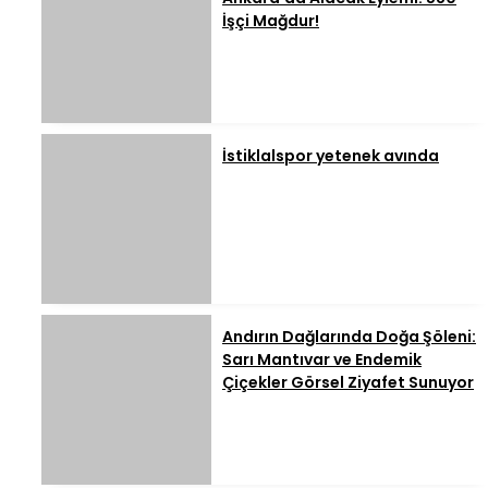
İşçi Mağdur!
İstiklalspor yetenek avında
Andırın Dağlarında Doğa Şöleni:
Sarı Mantıvar ve Endemik
Çiçekler Görsel Ziyafet Sunuyor