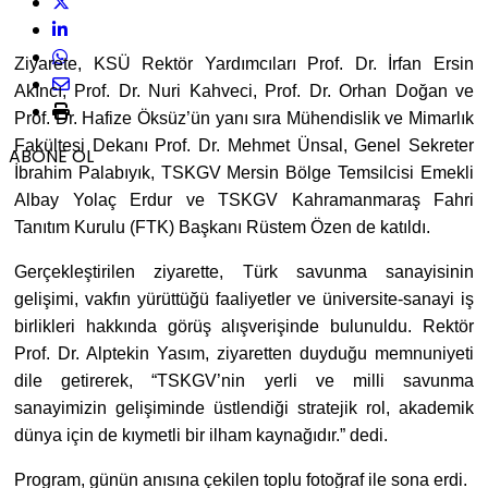
Ziyarete, KSÜ Rektör Yardımcıları Prof. Dr. İrfan Ersin
Akıncı, Prof. Dr. Nuri Kahveci, Prof. Dr. Orhan Doğan ve
Prof. Dr. Hafize Öksüz’ün yanı sıra Mühendislik ve Mimarlık
Fakültesi Dekanı Prof. Dr. Mehmet Ünsal, Genel Sekreter
ABONE OL
İbrahim Palabıyık, TSKGV Mersin Bölge Temsilcisi Emekli
Albay Yolaç Erdur ve TSKGV Kahramanmaraş Fahri
Tanıtım Kurulu (FTK) Başkanı Rüstem Özen de katıldı.
Gerçekleştirilen ziyarette, Türk savunma sanayisinin
gelişimi, vakfın yürüttüğü faaliyetler ve üniversite-sanayi iş
birlikleri hakkında görüş alışverişinde bulunuldu. Rektör
Prof. Dr. Alptekin Yasım, ziyaretten duyduğu memnuniyeti
dile getirerek, “TSKGV’nin yerli ve milli savunma
sanayimizin gelişiminde üstlendiği stratejik rol, akademik
dünya için de kıymetli bir ilham kaynağıdır.” dedi.
Program, günün anısına çekilen toplu fotoğraf ile sona erdi.