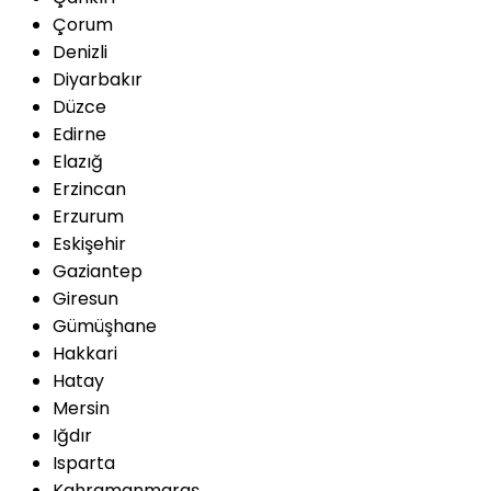
Çorum
Denizli
Diyarbakır
Düzce
Edirne
Elazığ
Erzincan
Erzurum
Eskişehir
Gaziantep
Giresun
Gümüşhane
Hakkari
Hatay
Mersin
Iğdır
Isparta
Kahramanmaraş