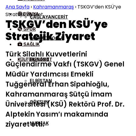
Ana Sayfa
›
Kahramanmaraş
›
TSKGV’den KSÜ’ye
Stratejik Ziyaret
DÜNYA
ÇAĞLAYANCERIT
TSKGV’den KSÜ’ye
SPOR
Stratejik Ziyaret
DULKADIROĞLU
SAĞLIK
Türk Silahlı Kuvvetlerini
KÜLTÜR/SANAT
EKINÖZÜ
Güçlendirme Vakfı (TSKGV) Genel
Müdür Yardımcısı Emekli
ELBISTAN
Tuğgeneral Erhan Sipahioğlu,
Kahramanmaraş Sütçü İmam
GÖKSUN
Üniversitesi (KSÜ) Rektörü Prof. Dr.
Alptekin Yasım’ı makamında
ziyaret etti.
NURHAK