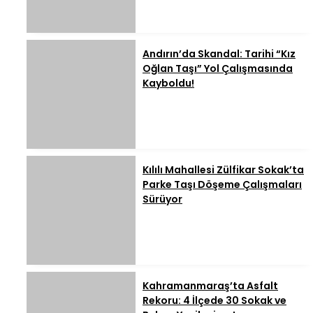
Andırın’da Skandal: Tarihi “Kız
Oğlan Taşı” Yol Çalışmasında
Kayboldu!
Kılılı Mahallesi Zülfikar Sokak’ta
Parke Taşı Döşeme Çalışmaları
Sürüyor
Kahramanmaraş’ta Asfalt
Rekoru: 4 İlçede 30 Sokak ve