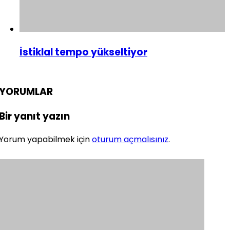
İstiklal tempo yükseltiyor
YORUMLAR
Bir yanıt yazın
Yorum yapabilmek için
oturum açmalısınız
.